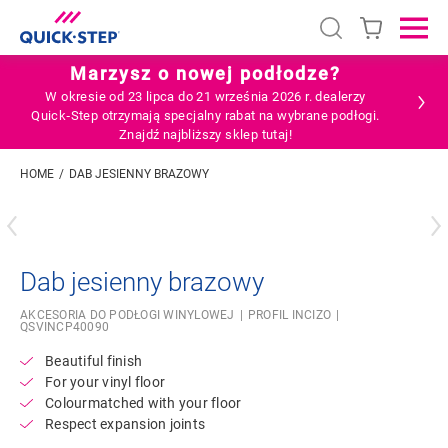
Open search
Ope
Marzysz o nowej podłodze?
W okresie od 23 lipca do 21 września 2026 r. dealerzy
Quick‑Step otrzymają specjalny rabat na wybrane podłogi.
Znajdź najbliższy sklep tutaj!
HOME
DAB JESIENNY BRAZOWY
Wpisz swoją lokalizację
Dab jesienny brazowy
AKCESORIA DO PODŁOGI WINYLOWEJ
PROFIL INCIZO
QSVINCP40090
Beautiful finish
For your vinyl floor
Colourmatched with your floor
Respect expansion joints