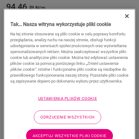
94,46
PLN/m
Sugerowana cena brutto
Tak… Nasza witryna wykorzystuje pliki cookie
Na tej stronie stosowane są pliki cookie w celu poprawy komfortu
przeglądania, analizy ruchu na naszej stronie, obsługi funkcji
udostępniania w serwisach społecznościowych oraz wyświetlania
spersonalizowanych reklam. Można zaakceptować wszystkie pliki
WYSZUKAJ
cookie lub analityczne pliki cookie. Można też edytować ustawienia
plików cookie za pomocą poniższego linku
„Zmień ustawienia
plików cookie”
. Istotne i funkcjonalne pliki cookie są niezbędne do
Właściwości produktu
prawidłowego funkcjonowania naszej strony. Pozostałe pliki cookie
są zapisywane dopiero po dokonaniu wyboru przez użytkownika.
Ten pojedynczy profil zapewnia wiele rozwiązań do
wykończenia podłogi, takich jak przejście między podłogami
lub wykończenie przy ścianie lub oknie. Wystarczy przyciąć
USTAWIENIA PLIKÓW COOKIE
profil Incizo do odpowiedniego kształtu za pomocą
dostarczanego w zestawie noża do profilu Incizo. Profil
pasuje idealnie do koloru podłogi. Opakowanie zawiera jeden
ODRZUCENIE WSZYSTKICH
profil Incizo, jeden nóż Incizo i jedną plastikową szynę. Aby
uzyskać wodoszczelne wykończenie w wilgotnych
AKCEPTUJ WSZYSTKIE PLIKI COOKIE
pomieszczeniach, zalecamy połączenie z paskiem piankowym