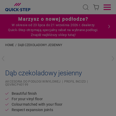
Open search
Ope
Marzysz o nowej podłodze?
W okresie od 23 lipca do 21 września 2026 r. dealerzy
Quick‑Step otrzymają specjalny rabat na wybrane podłogi.
Znajdź najbliższy sklep tutaj!
HOME
DĄB CZEKOLADOWY JESIENNY
Wpisz swoją lokalizację
Dąb czekoladowy jesienny
AKCESORIA DO PODŁOGI WINYLOWEJ
PROFIL INCIZO
QSVINCP40199
Beautiful finish
For your vinyl floor
Colourmatched with your floor
Respect expansion joints