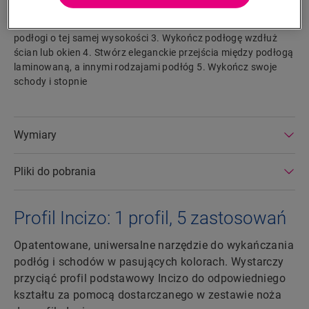
Foamstrip i zestawem Hydrokit. Profil Incizo umożliwia: 1.
Połącz dwie podłogi o różnej wysokości 2. Połącz dwie
podłogi o tej samej wysokości 3. Wykończ podłogę wzdłuż
ścian lub okien 4. Stwórz eleganckie przejścia między podłogą
laminowaną, a innymi rodzajami podłóg 5. Wykończ swoje
schody i stopnie
Wymiary
Pliki do pobrania
Profil Incizo: 1 profil, 5 zastosowań
Opatentowane, uniwersalne narzędzie do wykańczania
podłóg i schodów w pasujących kolorach. Wystarczy
przyciąć profil podstawowy Incizo do odpowiedniego
kształtu za pomocą dostarczanego w zestawie noża