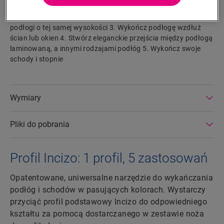
Foamstrip i zestawem Hydrokit. Profil Incizo umożliwia: 1.
Połącz dwie podłogi o różnej wysokości 2. Połącz dwie
podłogi o tej samej wysokości 3. Wykończ podłogę wzdłuż
ścian lub okien 4. Stwórz eleganckie przejścia między podłogą
laminowaną, a innymi rodzajami podłóg 5. Wykończ swoje
schody i stopnie
Wymiary
Pliki do pobrania
Profil Incizo: 1 profil, 5 zastosowań
Opatentowane, uniwersalne narzędzie do wykańczania
podłóg i schodów w pasujących kolorach. Wystarczy
przyciąć profil podstawowy Incizo do odpowiedniego
kształtu za pomocą dostarczanego w zestawie noża