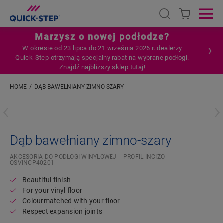
Open search
Ope
Marzysz o nowej podłodze?
W okresie od 23 lipca do 21 września 2026 r. dealerzy
Quick‑Step otrzymają specjalny rabat na wybrane podłogi.
Znajdź najbliższy sklep tutaj!
HOME
DĄB BAWEŁNIANY ZIMNO-SZARY
Wpisz swoją lokalizację
Dąb bawełniany zimno-szary
AKCESORIA DO PODŁOGI WINYLOWEJ
PROFIL INCIZO
QSVINCP40201
Beautiful finish
For your vinyl floor
Colourmatched with your floor
Respect expansion joints