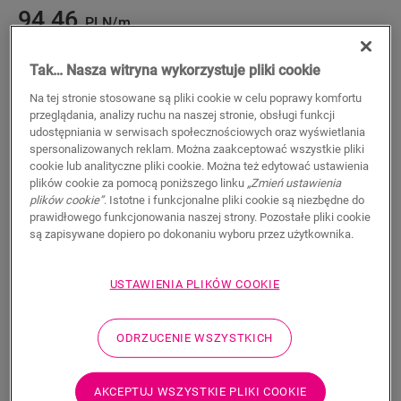
94,46
PLN/m
Sugerowana cena brutto
Tak… Nasza witryna wykorzystuje pliki cookie
Na tej stronie stosowane są pliki cookie w celu poprawy komfortu
przeglądania, analizy ruchu na naszej stronie, obsługi funkcji
udostępniania w serwisach społecznościowych oraz wyświetlania
spersonalizowanych reklam. Można zaakceptować wszystkie pliki
WYSZUKAJ
cookie lub analityczne pliki cookie. Można też edytować ustawienia
plików cookie za pomocą poniższego linku
„Zmień ustawienia
plików cookie”
. Istotne i funkcjonalne pliki cookie są niezbędne do
Właściwości produktu
prawidłowego funkcjonowania naszej strony. Pozostałe pliki cookie
są zapisywane dopiero po dokonaniu wyboru przez użytkownika.
Ten pojedynczy profil zapewnia wiele rozwiązań do
wykończenia podłogi, takich jak przejście między podłogami
lub wykończenie przy ścianie lub oknie. Wystarczy przyciąć
USTAWIENIA PLIKÓW COOKIE
profil Incizo do odpowiedniego kształtu za pomocą
dostarczanego w zestawie noża do profilu Incizo. Profil
pasuje idealnie do koloru podłogi. Opakowanie zawiera jeden
ODRZUCENIE WSZYSTKICH
profil Incizo, jeden nóż Incizo i jedną plastikową szynę. Aby
uzyskać wodoszczelne wykończenie w wilgotnych
AKCEPTUJ WSZYSTKIE PLIKI COOKIE
pomieszczeniach, zalecamy połączenie z paskiem piankowym