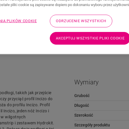
zostałe pliki cookie są zapisywane dopiero po dokonaniu wyboru przez użytkown
NIA PLIKÓW COOKIE
ODRZUCENIE WSZYSTKICH
AKCEPTUJ WSZYSTKIE PLIKI COOKIE
Pliki do pobrania
Przejdź szybko do
Wymiary
dłogi, takich jak przejście
Grubość
zy przyciąć profil Incizo do
 do profilu Incizo. Profil
Długość
 Incizo, jeden nóż Incizo i
Szerokość
 w wilgotnych
mstrip i zestawem Hydrokit.
Szczegóły produktu