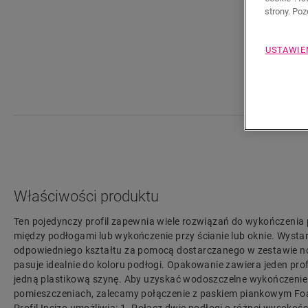
strony. Po
USTAWIE
Właściwości produktu
Ten pojedynczy profil zapewnia wiele rozwiązań do wykończenia po
między podłogami lub wykończenie przy ścianie lub oknie. Wystarc
odpowiedniego kształtu za pomocą dostarczanego w zestawie noża
pasuje idealnie do koloru podłogi. Opakowanie zawiera jeden profil
jedną plastikową szynę. Aby uzyskać wodoszczelne wykończenie
pomieszczeniach, zalecamy połączenie z paskiem piankowym Foa