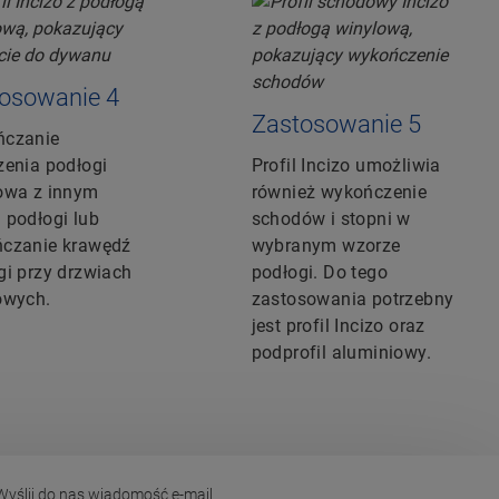
osowanie 4
Zastosowanie 5
czanie
zenia podłogi
Profil Incizo umożliwia
owa z innym
również wykończenie
 podłogi lub
schodów i stopni w
czanie krawędź
wybranym wzorze
gi przy drzwiach
podłogi. Do tego
owych.
zastosowania potrzebny
jest profil Incizo oraz
podprofil aluminiowy.
yślij do nas wiadomość e-mail