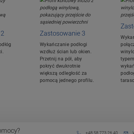
Zast
 2
Zastosowanie 3
Wykań
odłóg
Wykańczanie podłogi
połąc
i.
wzdłuż ścian lub okien.
winyl
Przetnij na pół, aby
typem
pokryć dwukrotnie
wykań
większą odległość za
podło
pomocą jednego profilu.
taras
pomocy?
+48 58 773 26 40
W