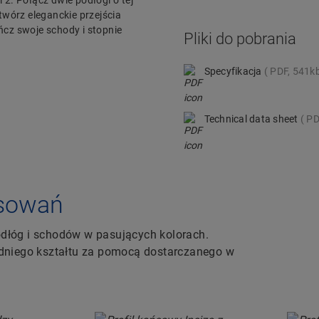
 2. Połącz dwie podłogi o tej
twórz eleganckie przejścia
cz swoje schody i stopnie
Pliki do pobrania
Specyfikacja
PDF, 541k
Technical data sheet
PD
tosowań
dłóg i schodów w pasujących kolorach.
edniego kształtu za pomocą dostarczanego w