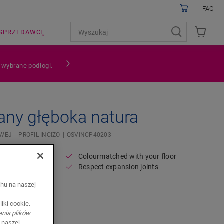
FAQ
SPRZEDAWCĘ
a wybrane podłogi.
any głęboka natura
OWEJ
PROFIL INCIZO
QSVINCP40203
Colourmatched with your floor
Respect expansion joints
chu na naszej
iki cookie.
enia plików
 naszej