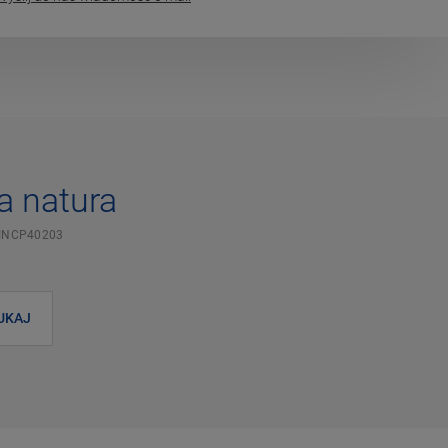
a natura
INCP40203
UKAJ