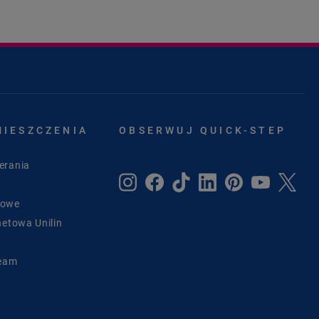
MIESZCZENIA
OBSERWUJ QUICK-STEP
erania
sowe
netowa Unilin
Team