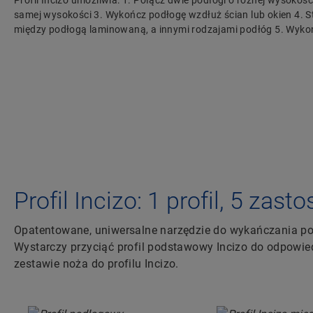
Profil Incizo umożliwia: 1. Połącz dwie podłogi o różnej wysokości
samej wysokości 3. Wykończ podłogę wzdłuż ścian lub okien 4. S
między podłogą laminowaną, a innymi rodzajami podłóg 5. Wykoń
Profil Incizo: 1 profil, 5 zas
Opatentowane, uniwersalne narzędzie do wykańczania po
Wystarczy przyciąć profil podstawowy Incizo do odpowi
zestawie noża do profilu Incizo.