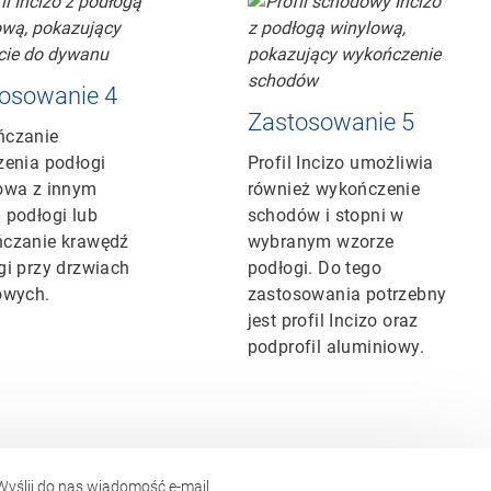
osowanie 4
Zastosowanie 5
czanie
zenia podłogi
Profil Incizo umożliwia
owa z innym
również wykończenie
 podłogi lub
schodów i stopni w
czanie krawędź
wybranym wzorze
gi przy drzwiach
podłogi. Do tego
owych.
zastosowania potrzebny
jest profil Incizo oraz
podprofil aluminiowy.
yślij do nas wiadomość e-mail