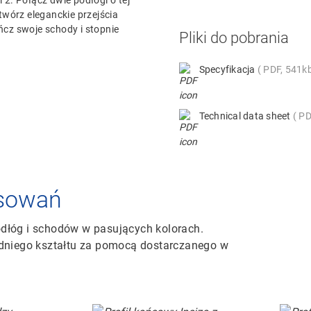
 2. Połącz dwie podłogi o tej
twórz eleganckie przejścia
cz swoje schody i stopnie
Pliki do pobrania
Specyfikacja
PDF, 541k
Technical data sheet
PD
tosowań
dłóg i schodów w pasujących kolorach.
edniego kształtu za pomocą dostarczanego w