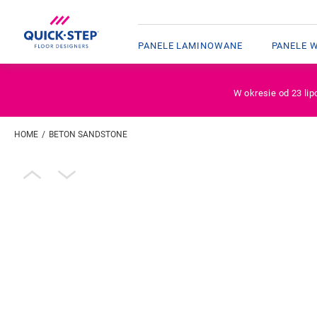
PANELE LAMINOWANE
PANELE 
W okresie od 23 lip
HOME
BETON SANDSTONE
Wpisz swoją lokalizację
Open image in lightbox