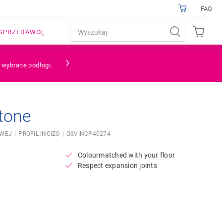
FAQ
SPRZEDAWCĘ
a wybrane podłogi.
tone
OWEJ
PROFIL INCIZO
QSVINCP40274
Colourmatched with your floor
Respect expansion joints