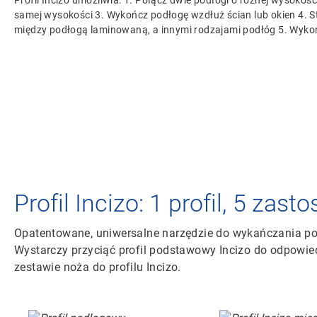
Profil Incizo umożliwia: 1. Połącz dwie podłogi o różnej wysokości
samej wysokości 3. Wykończ podłogę wzdłuż ścian lub okien 4. S
między podłogą laminowaną, a innymi rodzajami podłóg 5. Wykoń
Profil Incizo: 1 profil, 5 zas
Opatentowane, uniwersalne narzędzie do wykańczania po
Wystarczy przyciąć profil podstawowy Incizo do odpowi
zestawie noża do profilu Incizo.