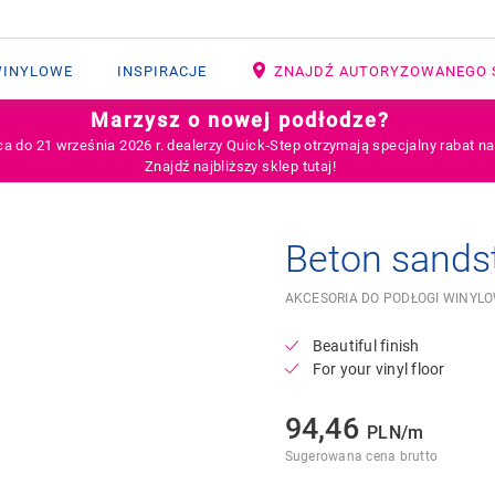
WINYLOWE
INSPIRACJE
ZNAJDŹ AUTORYZOWANEGO 
Marzysz o nowej podłodze?
ca do 21 września 2026 r. dealerzy Quick‑Step otrzymają specjalny rabat n
Znajdź najbliższy sklep tutaj!
Beton sands
AKCESORIA DO PODŁOGI WINYL
Beautiful finish
For your vinyl floor
94,46
PLN/m
Sugerowana cena brutto