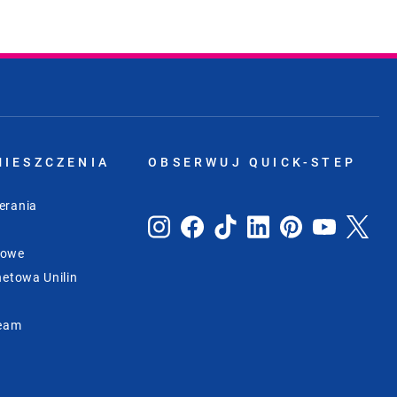
MIESZCZENIA
OBSERWUJ QUICK-STEP
erania
sowe
netowa Unilin
Team