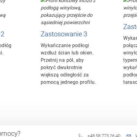
Zast
 2
Zastosowanie 3
Wykań
odłóg
Wykańczanie podłogi
połąc
i.
wzdłuż ścian lub okien.
winyl
Przetnij na pół, aby
typem
pokryć dwukrotnie
wykań
większą odległość za
podło
pomocą jednego profilu.
taras
pomocy?
+48 58 773 26 40
W