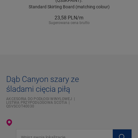
(QSSKPAINT).
Standard Skirting Board (matching colour)
23,58
PLN/m
Sugerowana cena brutto
Dąb Canyon szary ze
śladami cięcia piłą
AKCESORIA DO PODŁOGI WINYLOWEJ
LISTWA PRZYPODŁOGOWA SCOTIA
QSVSCOT40030
Wpisz swoją lokalizację