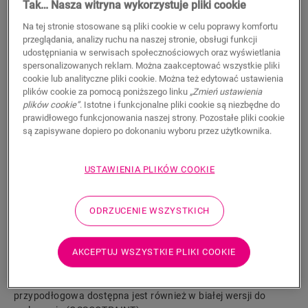
Tak… Nasza witryna wykorzystuje pliki cookie
Scratch-resistant top layer
Na tej stronie stosowane są pliki cookie w celu poprawy komfortu
17,80
PLN/m
przeglądania, analizy ruchu na naszej stronie, obsługi funkcji
udostępniania w serwisach społecznościowych oraz wyświetlania
Sugerowana cena brutto
spersonalizowanych reklam. Można zaakceptować wszystkie pliki
cookie lub analityczne pliki cookie. Można też edytować ustawienia
plików cookie za pomocą poniższego linku
„Zmień ustawienia
plików cookie”
. Istotne i funkcjonalne pliki cookie są niezbędne do
prawidłowego funkcjonowania naszej strony. Pozostałe pliki cookie
są zapisywane dopiero po dokonaniu wyboru przez użytkownika.
WYSZUKAJ
USTAWIENIA PLIKÓW COOKIE
Właściwości produktu
Listwa przypodłogowa Scotia jest dyskretna i idealnie
ODRZUCENIE WSZYSTKICH
dopasowana do koloru podłogi. Listwa przypodłogowa może
być również przydatna jako wykończenie w połączeniu z
AKCEPTUJ WSZYSTKIE PLIKI COOKIE
istniejącymi listwami. Łatwy montaż za pomocą kleju One4All.
Aby uzyskać wodoszczelne wykończenie, można połączyć ją z
paskami piankowymi Foamstrip, Hydrokit i Hydrostrip. Listwa
przypodłogowa dostępna jest również w białej wersji do