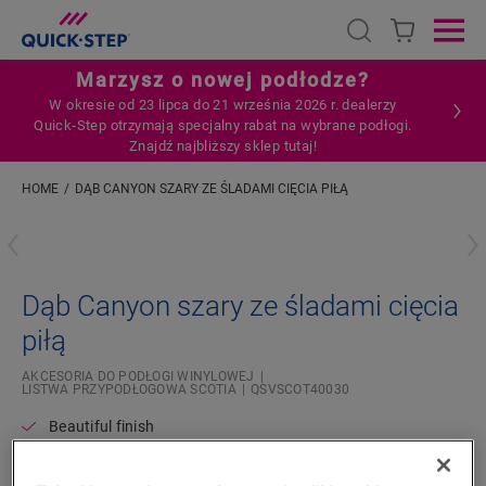
Open search
Ope
Marzysz o nowej podłodze?
W okresie od 23 lipca do 21 września 2026 r. dealerzy
Quick‑Step otrzymają specjalny rabat na wybrane podłogi.
Znajdź najbliższy sklep tutaj!
HOME
DĄB CANYON SZARY ZE ŚLADAMI CIĘCIA PIŁĄ
Wpisz swoją lokalizację
Dąb Canyon szary ze śladami cięcia
piłą
AKCESORIA DO PODŁOGI WINYLOWEJ
LISTWA PRZYPODŁOGOWA SCOTIA
QSVSCOT40030
Beautiful finish
For your vinyl floor
Colourmatched with your floor