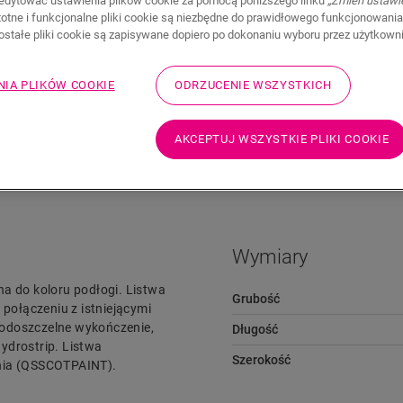
edytować ustawienia plików cookie za pomocą poniższego linku
„Zmień ustawi
stotne i funkcjonalne pliki cookie są niezbędne do prawidłowego funkcjonowania
zostałe pliki cookie są zapisywane dopiero po dokonaniu wyboru przez użytkown
NIA PLIKÓW COOKIE
ODRZUCENIE WSZYSTKICH
AKCEPTUJ WSZYSTKIE PLIKI COOKIE
Pliki do pobrania
Przejdź szybko do
Wymiary
na do koloru podłogi. Listwa
Grubość
ołączeniu z istniejącymi
wodoszczelne wykończenie,
Długość
ydrostrip. Listwa
Szerokość
ania (QSSCOTPAINT).