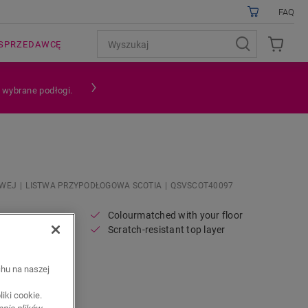
FAQ
SPRZEDAWCĘ
a wybrane podłogi.
OWEJ
LISTWA PRZYPODŁOGOWA SCOTIA
QSVSCOT40097
Colourmatched with your floor
Scratch-resistant top layer
chu na naszej
iki cookie.