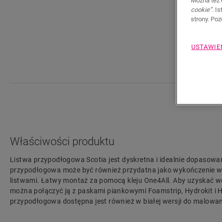
Można też 
cookie”
. I
strony. Po
USTAWIE
Właściwości produktu
Listwa przypodłogowa Scotia jest dyskretna i idealnie dopasowa
przypodłogowa może być również przydatna jako wykończenie w p
listwami. Łatwy montaż za pomocą kleju One4All. Aby uzyskać 
można połączyć ją z paskami piankowymi Foamstrip, Hydrokit i H
przypodłogowa dostępna jest również w białej wersji do malow