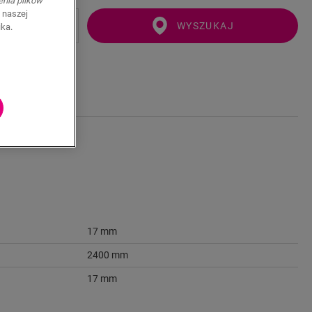
enia plików
 naszej
WYSZUKAJ
ika.
17 mm
2400 mm
17 mm