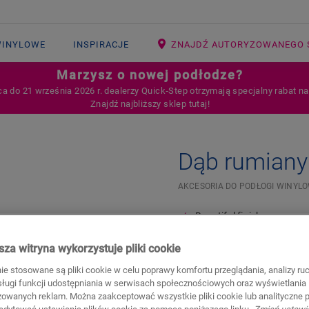
WINYLOWE
INSPIRACJE
ZNAJDŹ AUTORYZOWANEGO 
Marzysz o nowej podłodze?
ca do 21 września 2026 r. dealerzy Quick‑Step otrzymają specjalny rabat n
Znajdź najbliższy sklep tutaj!
Dąb rumiany
AKCESORIA DO PODŁOGI WINYL
Beautiful finish
For your vinyl floor
za witryna wykorzystuje pliki cookie
17,80
PLN/m
nie stosowane są pliki cookie w celu poprawy komfortu przeglądania, analizy ru
bsługi funkcji udostępniania w serwisach społecznościowych oraz wyświetlania
Sugerowana cena brutto
zowanych reklam. Można zaakceptować wszystkie pliki cookie lub analityczne pl