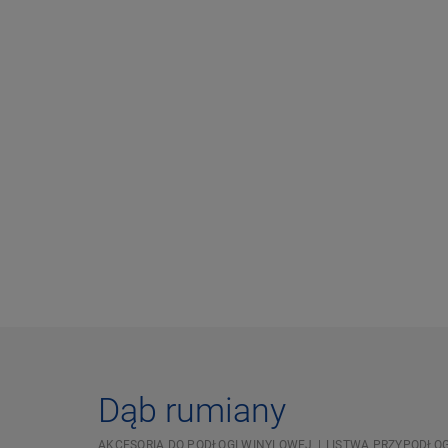
Dąb rumiany
AKCESORIA DO PODŁOGI WINYLOWEJ
LISTWA PRZYPODŁO