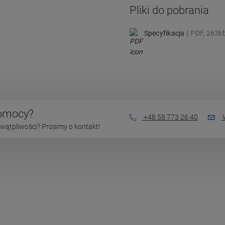
Pliki do pobrania
Specyfikacja
PDF, 263k
pomocy?
+48 58 773 26 40
W
wątpliwości? Prosimy o kontakt!