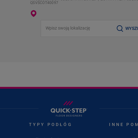
QSVSCOT40097
Wpisz swoją lokalizację
WYSZ
TYPY PODŁÓG
INNE PO