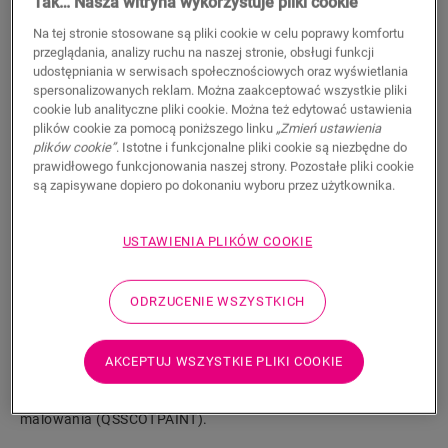
Tak… Nasza witryna wykorzystuje pliki cookie
17,80
PLN/m
Na tej stronie stosowane są pliki cookie w celu poprawy komfortu
Sugerowana cena brutto
przeglądania, analizy ruchu na naszej stronie, obsługi funkcji
udostępniania w serwisach społecznościowych oraz wyświetlania
spersonalizowanych reklam. Można zaakceptować wszystkie pliki
cookie lub analityczne pliki cookie. Można też edytować ustawienia
plików cookie za pomocą poniższego linku
„Zmień ustawienia
plików cookie”
. Istotne i funkcjonalne pliki cookie są niezbędne do
prawidłowego funkcjonowania naszej strony. Pozostałe pliki cookie
WYSZUKAJ
są zapisywane dopiero po dokonaniu wyboru przez użytkownika.
Właściwości produktu
USTAWIENIA PLIKÓW COOKIE
Listwa przypodłogowa Scotia jest dyskretna i idealnie
dopasowana do koloru podłogi. Listwa przypodłogowa może
ODRZUCENIE WSZYSTKICH
być również przydatna jako wykończenie w połączeniu z
istniejącymi listwami. Łatwy montaż za pomocą kleju One4All.
Aby uzyskać wodoszczelne wykończenie, można połączyć ją z
AKCEPTUJ WSZYSTKIE PLIKI COOKIE
paskami piankowymi Foamstrip, Hydrokit i Hydrostrip. Listwa
przypodłogowa dostępna jest również w białej wersji do
malowania (QSSCOTPAINT).