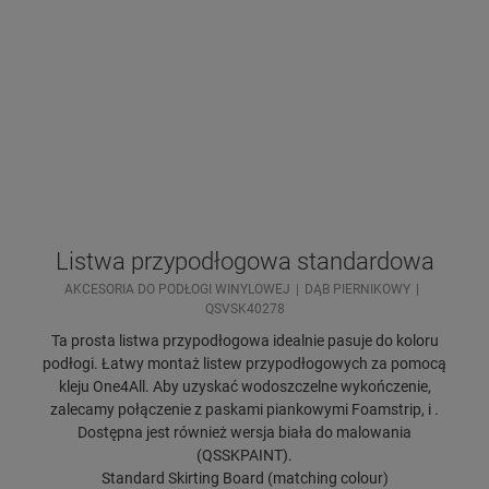
Listwa przypodłogowa standardowa
AKCESORIA DO PODŁOGI WINYLOWEJ
DĄB PIERNIKOWY
QSVSK40278
Ta prosta listwa przypodłogowa idealnie pasuje do koloru
podłogi. Łatwy montaż listew przypodłogowych za pomocą
kleju One4All. Aby uzyskać wodoszczelne wykończenie,
zalecamy połączenie z paskami piankowymi Foamstrip, i .
Dostępna jest również wersja biała do malowania
(QSSKPAINT).
Standard Skirting Board (matching colour)