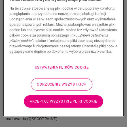
17,80
PLN/m
Na tej stronie stosowane są pliki cookie w celu poprawy komfortu
Sugerowana cena brutto
przeglądania, analizy ruchu na naszej stronie, obsługi funkcji
udostępniania w serwisach społecznościowych oraz wyświetlania
spersonalizowanych reklam. Można zaakceptować wszystkie pliki
cookie lub analityczne pliki cookie. Można też edytować ustawienia
plików cookie za pomocą poniższego linku
„Zmień ustawienia
plików cookie”
. Istotne i funkcjonalne pliki cookie są niezbędne do
prawidłowego funkcjonowania naszej strony. Pozostałe pliki cookie
WYSZUKAJ
są zapisywane dopiero po dokonaniu wyboru przez użytkownika.
Właściwości produktu
USTAWIENIA PLIKÓW COOKIE
Listwa przypodłogowa Scotia jest dyskretna i idealnie
dopasowana do koloru podłogi. Listwa przypodłogowa może
ODRZUCENIE WSZYSTKICH
być również przydatna jako wykończenie w połączeniu z
istniejącymi listwami. Łatwy montaż za pomocą kleju One4All.
Aby uzyskać wodoszczelne wykończenie, można połączyć ją z
AKCEPTUJ WSZYSTKIE PLIKI COOKIE
paskami piankowymi Foamstrip, Hydrokit i Hydrostrip. Listwa
przypodłogowa dostępna jest również w białej wersji do
malowania (QSSCOTPAINT).