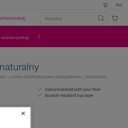
FAQ
SPRZEDAWCĘ
a wybrane podłogi.
naturalny
OWEJ
LISTWA PRZYPODŁOGOWA STANDARDOWA
QSVSK40039
Colourmatched with your floor
Scratch-resistant top layer