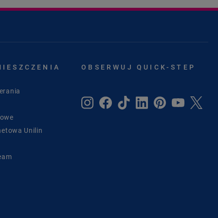
MIESZCZENIA
OBSERWUJ QUICK-STEP
erania
sowe
netowa Unilin
Team