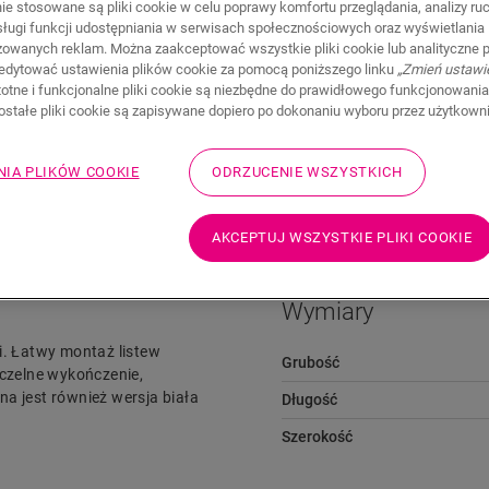
nie stosowane są pliki cookie w celu poprawy komfortu przeglądania, analizy ru
bsługi funkcji udostępniania w serwisach społecznościowych oraz wyświetlania
zowanych reklam. Można zaakceptować wszystkie pliki cookie lub analityczne pl
edytować ustawienia plików cookie za pomocą poniższego linku
„Zmień ustawi
stotne i funkcjonalne pliki cookie są niezbędne do prawidłowego funkcjonowania
zostałe pliki cookie są zapisywane dopiero po dokonaniu wyboru przez użytkown
NIA PLIKÓW COOKIE
ODRZUCENIE WSZYSTKICH
Pliki do pobrania
Przejdź szybko do
AKCEPTUJ WSZYSTKIE PLIKI COOKIE
Wymiary
i. Łatwy montaż listew
Grubość
czelne wykończenie,
a jest również wersja biała
Długość
Szerokość