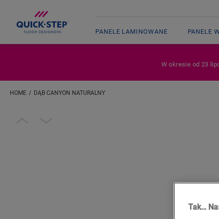
PANELE LAMINOWANE
PANELE 
W okresie od 23 lip
HOME
DĄB CANYON NATURALNY
Wpisz swoją lokalizację
Open image in lightbox
Tak… Nas