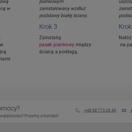
Krok 3
Krok
ę
Zainstaluj
Nałó
aw
pasek piankowy
między
na pa
jną
ścianą a podłogą.
anami
pomocy?
+48 58 773 26 40
W
wątpliwości? Prosimy o kontakt!