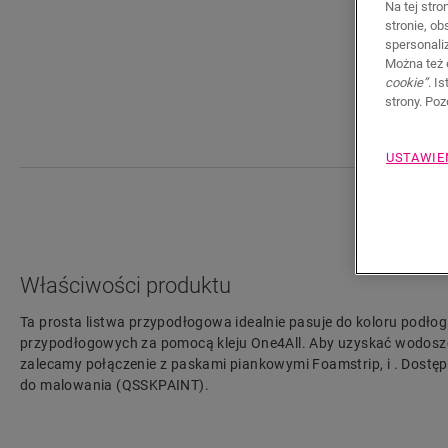
Na tej stro
stronie, o
spersonali
Można też 
cookie”
. I
strony. Po
USTAWIE
Właściwości produktu
Ta prosta listwa przypodłogowa idealnie pasuje do koloru podłog
przypodłogowych za pomocą kleju One4All. Aby uzyskać wodosz
zalecamy połączenie z paskami piankowymi Foamstrip, i . Dostępn
do malowania (QSSKPAINT).