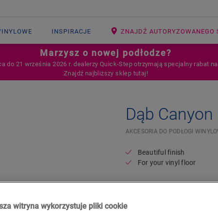
WINYLOWE
INSPIRACJE
ZNAJDŹ AUTORYZOWANEGO 
Marzysz o nowej podłodze?
ca do 21 września 2026 r. dealerzy Quick‑Step otrzymają specjalny rabat n
Znajdź najbliższy sklep tutaj!
Dąb Canyon 
AKCESORIA DO PODŁOGI WINYL
Beautiful finish
For your vinyl floor
23,58
PLN/m
Sugerowana cena brutto
za witryna wykorzystuje pliki cookie