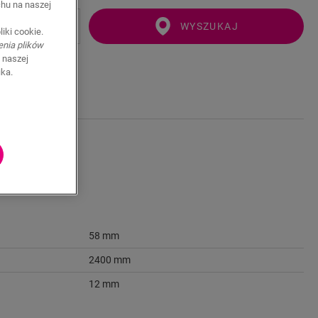
chu na naszej
WYSZUKAJ
iki cookie.
enia plików
 naszej
ika.
58 mm
2400 mm
12 mm