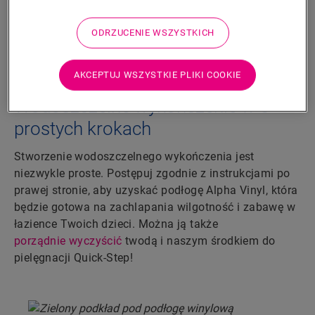
Wymiary
ODRZUCENIE WSZYSTKICH
Pliki do pobrania
AKCEPTUJ WSZYSTKIE PLIKI COOKIE
Wodoszczelne wykończenie w 5
prostych krokach
Stworzenie wodoszczelnego wykończenia jest
niezwykle proste. Postępuj zgodnie z instrukcjami po
prawej stronie, aby uzyskać podłogę Alpha Vinyl, która
będzie gotowa na zachlapania wilgotność i zabawę w
łazience Twoich dzieci. Można ją także
porządnie wyczyścić
twodą i naszym środkiem do
pielęgnacji Quick-Step!