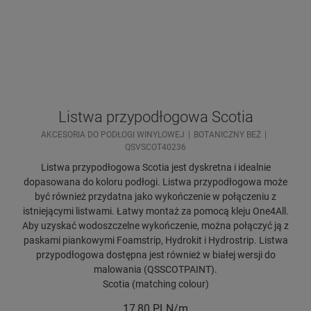
Listwa przypodłogowa Scotia
AKCESORIA DO PODŁOGI WINYLOWEJ
BOTANICZNY BEŻ
QSVSCOT40236
Listwa przypodłogowa Scotia jest dyskretna i idealnie
dopasowana do koloru podłogi. Listwa przypodłogowa może
być również przydatna jako wykończenie w połączeniu z
istniejącymi listwami. Łatwy montaż za pomocą kleju One4All.
Aby uzyskać wodoszczelne wykończenie, można połączyć ją z
paskami piankowymi Foamstrip, Hydrokit i Hydrostrip. Listwa
przypodłogowa dostępna jest również w białej wersji do
malowania (QSSCOTPAINT).
Scotia (matching colour)
17,80
PLN/m