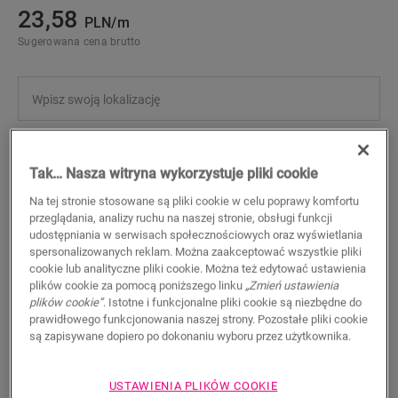
23,58
PLN/m
Sugerowana cena brutto
WYSZUKAJ
Tak… Nasza witryna wykorzystuje pliki cookie
Na tej stronie stosowane są pliki cookie w celu poprawy komfortu
Właściwości produktu
przeglądania, analizy ruchu na naszej stronie, obsługi funkcji
udostępniania w serwisach społecznościowych oraz wyświetlania
Ta prosta listwa przypodłogowa idealnie pasuje do koloru
spersonalizowanych reklam. Można zaakceptować wszystkie pliki
podłogi. Łatwy montaż listew przypodłogowych za pomocą
cookie lub analityczne pliki cookie. Można też edytować ustawienia
kleju One4All. Aby uzyskać wodoszczelne wykończenie,
plików cookie za pomocą poniższego linku
„Zmień ustawienia
zalecamy połączenie z paskami piankowymi Foamstrip, i .
plików cookie”
. Istotne i funkcjonalne pliki cookie są niezbędne do
Dostępna jest również wersja biała do malowania
prawidłowego funkcjonowania naszej strony. Pozostałe pliki cookie
(QSSKPAINT).
są zapisywane dopiero po dokonaniu wyboru przez użytkownika.
USTAWIENIA PLIKÓW COOKIE