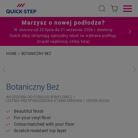
Open search
Ope
Marzysz o nowej podłodze?
W okresie od 23 lipca do 21 września 2026 r. dealerzy
Quick‑Step otrzymają specjalny rabat na wybrane podłogi.
Znajdź najbliższy sklep tutaj!
HOME
BOTANICZNY BEŻ
Wpisz swoją lokalizację
Botaniczny Beż
AKCESORIA DO PODŁOGI WINYLOWEJ
LISTWA PRZYPODŁOGOWA STANDARDOWA
QSVSK40236
Beautiful finish
For your vinyl floor
Colourmatched with your floor
Scratch-resistant top layer