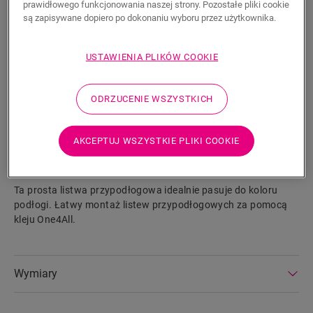
prawidłowego funkcjonowania naszej strony. Pozostałe pliki cookie
23,58
PLN/m
są zapisywane dopiero po dokonaniu wyboru przez użytkownika.
Sugerowana cena brutto
USTAWIENIA PLIKÓW COOKIE
ODRZUCENIE WSZYSTKICH
WYSZUKAJ
AKCEPTUJ WSZYSTKIE PLIKI COOKIE
Właściwości produktu
Ta prosta listwa przypodłogowa idealnie pasuje do koloru
podłogi. Łatwy montaż listew przypodłogowych za pomocą
kleju One4All.
Wymiary