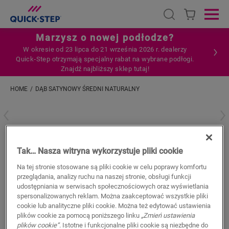
Open search
Ope
Marzysz o nowej podłodze?
W okresie od 23 lipca do 21 września 2026 r. dealerzy
Quick‑Step otrzymają specjalny rabat na wybrane podłogi.
Znajdź najbliższy sklep tutaj!
HOME
DĄB SATYNOWY ŚREDNI NATURALNY
Wpisz swoją lokalizację
Dąb satynowy średni naturalny
Tak… Nasza witryna wykorzystuje pliki cookie
AKCESORIA DO PODŁOGI WINYLOWEJ
STANDARD SKIRTING
Na tej stronie stosowane są pliki cookie w celu poprawy komfortu
QSVSKDB20311
przeglądania, analizy ruchu na naszej stronie, obsługi funkcji
Beautiful finish
udostępniania w serwisach społecznościowych oraz wyświetlania
Colourmatched with your floor
spersonalizowanych reklam. Można zaakceptować wszystkie pliki
cookie lub analityczne pliki cookie. Można też edytować ustawienia
Scratch-resistant top layer
plików cookie za pomocą poniższego linku
„Zmień ustawienia
Water-resistant
plików cookie”
. Istotne i funkcjonalne pliki cookie są niezbędne do