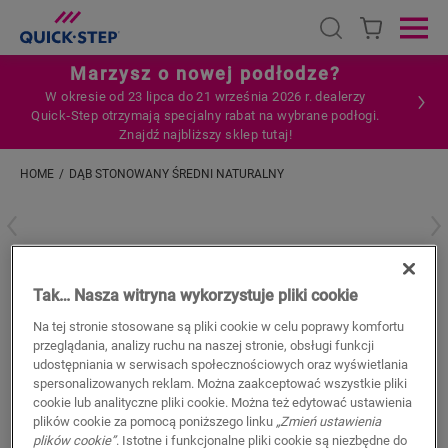
Open search
Ope
Marzysz o nowej podłodze?
W okresie od 23 lipca do 21 września 2026 r. dealerzy
Quick‑Step otrzymają specjalny rabat na wybrane podłogi.
Znajdź najbliższy sklep tutaj!
HOME
DĄB STONOWANY ŚREDNI NATURALNY
Wpisz swoją lokalizację
Dąb stonowany średni naturalny
Tak… Nasza witryna wykorzystuje pliki cookie
AKCESORIA DO PODŁOGI WINYLOWEJ
STANDARD SKIRTING
Na tej stronie stosowane są pliki cookie w celu poprawy komfortu
QSVSKDB20322
przeglądania, analizy ruchu na naszej stronie, obsługi funkcji
Beautiful finish
udostępniania w serwisach społecznościowych oraz wyświetlania
Colourmatched with your floor
spersonalizowanych reklam. Można zaakceptować wszystkie pliki
cookie lub analityczne pliki cookie. Można też edytować ustawienia
Scratch-resistant top layer
plików cookie za pomocą poniższego linku
„Zmień ustawienia
Water-resistant
plików cookie”
. Istotne i funkcjonalne pliki cookie są niezbędne do