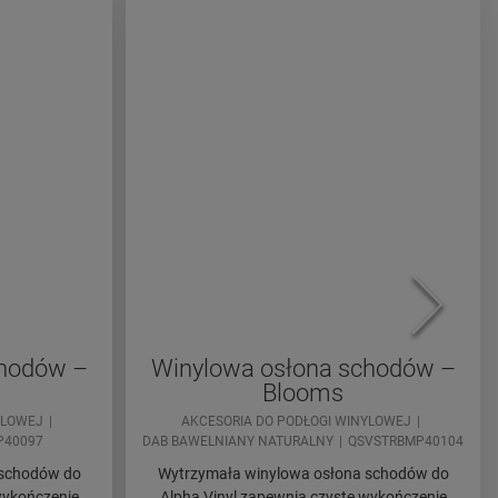
chodów –
Winylowa osłona schodów –
Blooms
YLOWEJ
AKCESORIA DO PODŁOGI WINYLOWEJ
P40097
DAB BAWELNIANY NATURALNY
QSVSTRBMP40104
 schodów do
Wytrzymała winylowa osłona schodów do
wykończenie
Alpha Vinyl zapewnia czyste wykończenie