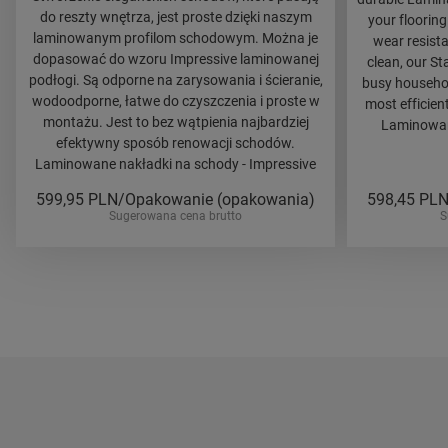
do reszty wnętrza, jest proste dzięki naszym
your flooring
laminowanym profilom schodowym. Można je
wear resista
dopasować do wzoru Impressive laminowanej
clean, our St
podłogi. Są odporne na zarysowania i ścieranie,
busy household
wodoodporne, łatwe do czyszczenia i proste w
most efficien
montażu. Jest to bez wątpienia najbardziej
Laminowane
efektywny sposób renowacji schodów.
Laminowane nakładki na schody - Impressive
599,95
PLN/Opakowanie (opakowania)
598,45
PLN
Sugerowana cena brutto
S