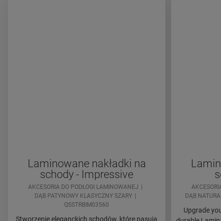
Laminowane nakładki na
Lamin
schody - Impressive
s
AKCESORIA DO PODŁOGI LAMINOWANEJ
AKCESORI
DĄB PATYNOWY KLASYCZNY SZARY
DĄB NATURA
QSSTRBIM03560
Upgrade your
Stworzenie eleganckich schodów, które pasują
durable Lamina