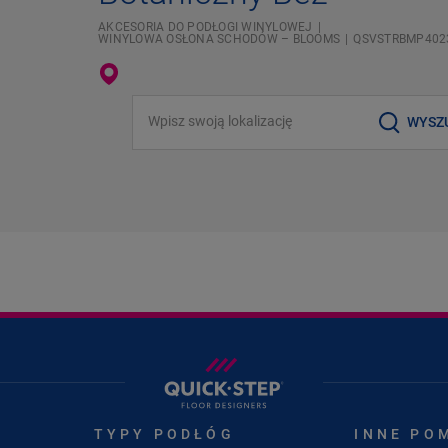
AKCESORIA DO PODŁOGI WINYLOWEJ
WINYLOWA OSŁONA SCHODÓW – BLOOMS
QSVSTRBMP402
Wpisz swoją lokalizację
WYSZ
TYPY PODŁÓG
INNE PO