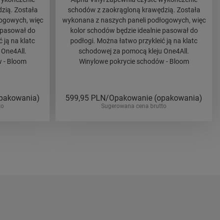
zią. Została
schodów z zaokrągloną krawędzią. Została
ogowych, więc
wykonana z naszych paneli podłogowych, więc
 pasował do
kolor schodów będzie idealnie pasował do
 ją na klatc
podłogi. Można łatwo przykleić ją na klatc
 One4All.
schodowej za pomocą kleju One4All.
 - Bloom
Winylowe pokrycie schodów - Bloom
pakowania)
599,95
PLN/Opakowanie (opakowania)
to
Sugerowana cena brutto