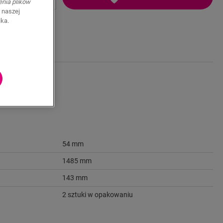
enia plików
 naszej
ika.
54 mm
1485 mm
143 mm
2 sztuki w opakowaniu