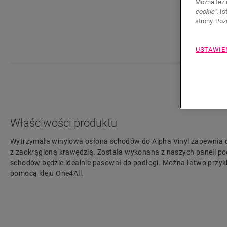
Można też 
cookie”
. I
strony. Po
USTAWIE
Właściwości produktu
Wytrzymała winylowa osłona schodów do Alpha Vinyl zapewnia
z zaokrągloną krawędzią. Została wykonana z naszych paneli po
schodów będzie idealnie pasował do podłogi. Można łatwo przykl
pomocą kleju One4All.