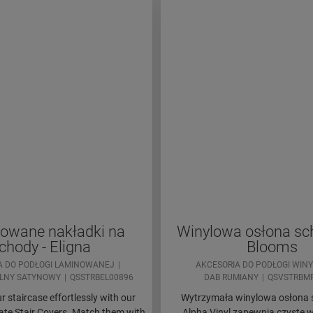
owane nakładki na
Winylowa osłona s
chody - Eligna
Blooms
A DO PODŁOGI LAMINOWANEJ
AKCESORIA DO PODŁOGI WIN
LNY SATYNOWY
QSSTRBEL00896
DAB RUMIANY
QSVSTRBM
 staircase effortlessly with our
Wytrzymała winylowa osłona
te Stair Covers. Match them with
Alpha Vinyl zapewnia czyste 