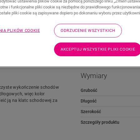
edytować ustawienia plików cookie za pomocą poniższego linku
„Zmień ustawi
stotne i funkcjonalne pliki cookie są niezbędne do prawidłowego funkcjonowania
zostałe pliki cookie są zapisywane dopiero po dokonaniu wyboru przez użytkown
NIA PLIKÓW COOKIE
ODRZUCENIE WSZYSTKICH
Pliki do pobrania
Przejdź szybko do
AKCEPTUJ WSZYSTKIE PLIKI COOKIE
Wymiary
 czyste wykończenie schodów
Grubość
dłogowych, więc kolor
eić ją na klatc schodowej za
Długość
Szerokość
Szczegóły produktu