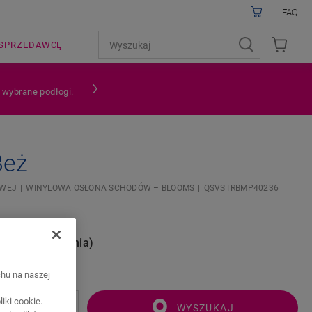
FAQ
SPRZEDAWCĘ
a wybrane podłogi.
Beż
OWEJ
WINYLOWA OSŁONA SCHODÓW – BLOOMS
QSVSTRBMP40236
nie (opakowania)
chu na naszej
iki cookie.
WYSZUKAJ