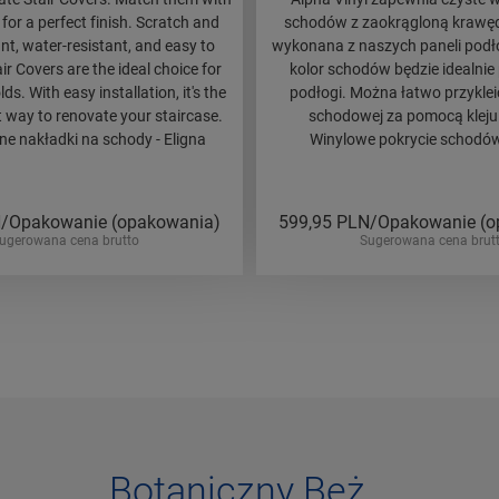
 for a perfect finish. Scratch and
schodów z zaokrągloną krawęd
nt, water-resistant, and easy to
wykonana z naszych paneli podł
air Covers are the ideal choice for
kolor schodów będzie idealnie
s. With easy installation, it's the
podłogi. Można łatwo przykleić
t way to renovate your staircase.
schodowej za pomocą kleju
 nakładki na schody - Eligna
Winylowe pokrycie schodów
/Opakowanie (opakowania)
599,95
PLN/Opakowanie (o
ugerowana cena brutto
Sugerowana cena brut
Botaniczny Beż