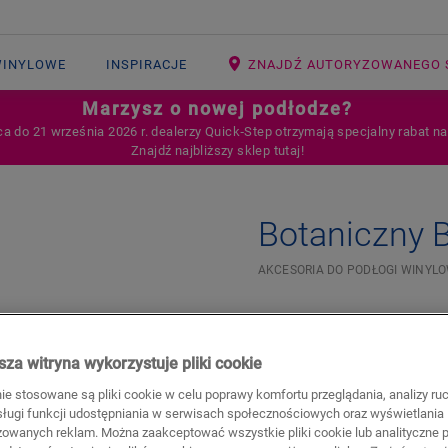
WINYLOWE
INSPIRACJE
ZNAJDŹ AUTORYZOWANEGO 
Marzysz o nowej podłodze?
ca do 21 września 2026 r. dealerzy Quick‑Step otrzymają specjalny rabat n
Znajdź najbliższy sklep tutaj!
Botaniczny 
AKCESORIA DO PODŁOGI WINYL
599,95
PLN/Opakowa
za witryna wykorzystuje pliki cookie
Sugerowana cena brutto
nie stosowane są pliki cookie w celu poprawy komfortu przeglądania, analizy ru
bsługi funkcji udostępniania w serwisach społecznościowych oraz wyświetlania
zowanych reklam. Można zaakceptować wszystkie pliki cookie lub analityczne pl