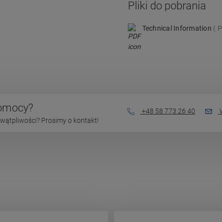
Pliki do pobrania
Technical Information
P
pomocy?
+48 58 773 26 40
W
wątpliwości? Prosimy o kontakt!