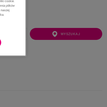
iki cookie.
enia plików
 naszej
ika.
WYSZUKAJ