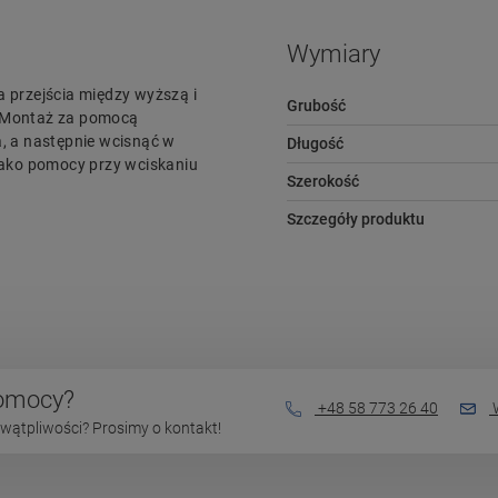
Wymiary
a przejścia między wyższą i
Grubość
. Montaż za pomocą
a, a następnie wcisnąć w
Długość
 jako pomocy przy wciskaniu
Szerokość
Szczegóły produktu
pomocy?
+48 58 773 26 40
W
wątpliwości? Prosimy o kontakt!