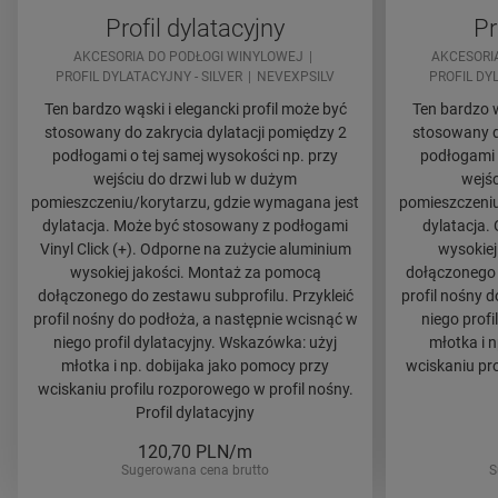
Profil dylatacyjny
Pr
AKCESORIA DO PODŁOGI WINYLOWEJ
AKCESORI
PROFIL DYLATACYJNY - SILVER
NEVEXPSILV
PROFIL DY
Ten bardzo wąski i elegancki profil może być
Ten bardzo w
stosowany do zakrycia dylatacji pomiędzy 2
stosowany d
podłogami o tej samej wysokości np. przy
podłogami 
wejściu do drzwi lub w dużym
wejśc
pomieszczeniu/korytarzu, gdzie wymagana jest
pomieszczeniu
dylatacja. Może być stosowany z podłogami
dylatacja.
Vinyl Click (+). Odporne na zużycie aluminium
wysokiej
wysokiej jakości. Montaż za pomocą
dołączonego 
dołączonego do zestawu subprofilu. Przykleić
profil nośny 
profil nośny do podłoża, a następnie wcisnąć w
niego profi
niego profil dylatacyjny. Wskazówka: użyj
młotka i 
młotka i np. dobijaka jako pomocy przy
wciskaniu pro
wciskaniu profilu rozporowego w profil nośny.
Profil dylatacyjny
120,70
PLN/m
Sugerowana cena brutto
S