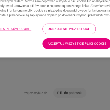
zowanych reklam. Można zaakceptować wszystkie pliki cookie lub analityczne pl
edytować ustawienia plików cookie za pomocą poniższego linku
„Zmień ustawi
73,45
stotne i funkcjonalne pliki cookie są niezbędne do prawidłowego funkcjonowania
PLN/m
zostałe pliki cookie są zapisywane dopiero po dokonaniu wyboru przez użytkown
Sugerowana cena brutto
NIA PLIKÓW COOKIE
ODRZUCENIE WSZYSTKICH
AKCEPTUJ WSZYSTKIE PLIKI COOKIE
Pliki do pobrania
Przejdź szybko do