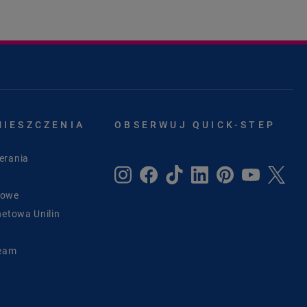
MIESZCZENIA
OBSERWUJ QUICK-STEP
erania
sowe
netowa Unilin
Team