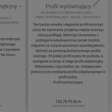
nętrzny –
Profil wyrównujący
AKCESORIA DO PODŁOGI WINYLOWEJ
PROFIL WYRÓWNUJĄCY - SILVER
NEVADPSILV
YLOWEJ
 WEWNĘTRZNY
Ten bardzo smukły i elegancki profil może być
użyty do wykonania przejścia między wyższą i
niższą podłogą. Może być stosowany z
orze srebrnym
podłogami winylowymi na zamek Uniclick.
nętrznego
Odporne na zużycie aluminium wysokiej jakości.
u z panelami
Montaż za pomocą dostarczonego profilu
Flex Glue+.
nośnego. Przykleić profil nośny do podłoża, a
następnie wcisnąć w niego profil adaptacyjny.
Wskazówka: użyj młotka i np. dobijaka jako
pomocy przy wciskaniu profilu adaptacyjnego w
profil nośny.
Profil wyrównujący
120,70
PLN/m
to
Sugerowana cena brutto