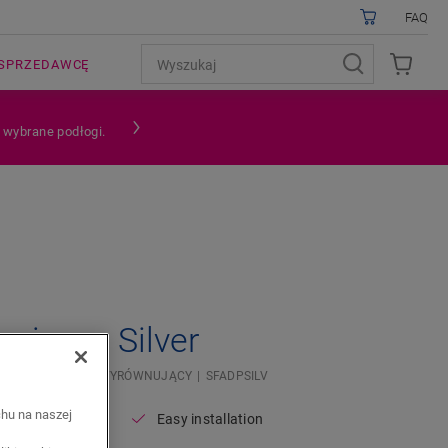
FAQ
SPRZEDAWCĘ
a wybrane podłogi.
ujący - Silver
OWANEJ
PROFIL WYRÓWNUJĄCY
SFADPSILV
chu na naszej
Easy installation