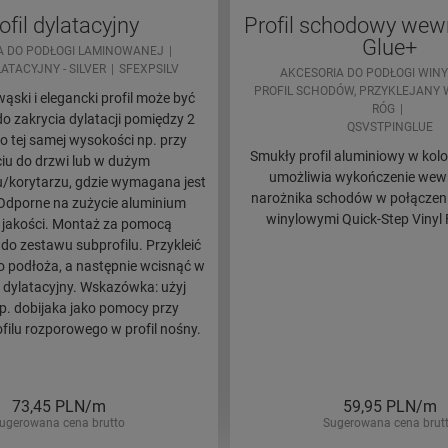
ofil dylatacyjny
Profil schodowy wew
Glue+
A DO PODŁOGI LAMINOWANEJ
LATACYJNY - SILVER
SFEXPSILV
AKCESORIA DO PODŁOGI WIN
PROFIL SCHODÓW, PRZYKLEJANY
ąski i elegancki profil może być
RÓG
o zakrycia dylatacji pomiędzy 2
QSVSTPINGLUE
o tej samej wysokości np. przy
Smukły profil aluminiowy w kol
iu do drzwi lub w dużym
umożliwia wykończenie wew
/korytarzu, gdzie wymagana jest
narożnika schodów w połączeni
 Odporne na zużycie aluminium
winylowymi Quick-Step Vinyl 
 jakości. Montaż za pomocą
do zestawu subprofilu. Przykleić
do podłoża, a następnie wcisnąć w
l dylatacyjny. Wskazówka: użyj
np. dobijaka jako pomocy przy
filu rozporowego w profil nośny.
73,45
PLN/m
59,95
PLN/m
ugerowana cena brutto
Sugerowana cena brut