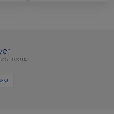
ver
UJĄCY
SFADPSILV
UKAJ