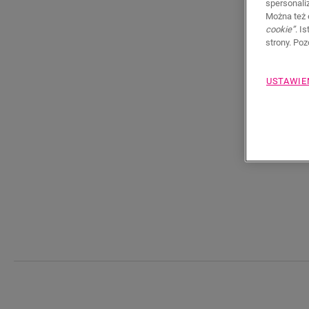
spersonali
Można też 
cookie”
. I
strony. Po
USTAWIE