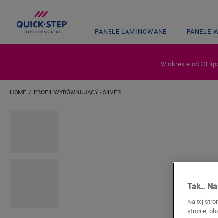
PANELE LAMINOWANE
PANELE 
W okresie od 23 lip
HOME
PROFIL WYRÓWNUJĄCY - SILVER
Wpisz swoją lokalizację
Open image in lightbox
Tak… Nas
Na tej stro
stronie, o