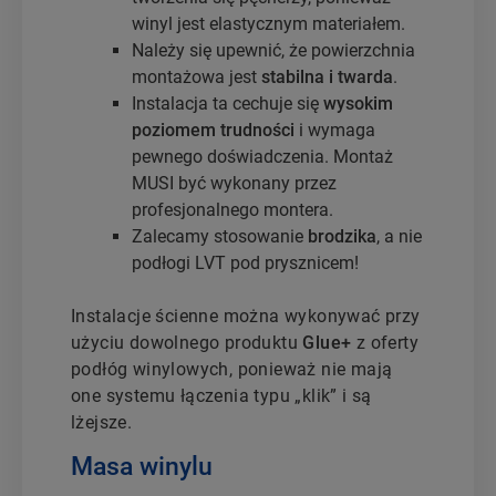
winyl jest elastycznym materiałem.
Należy się upewnić, że powierzchnia
montażowa jest
stabilna i twarda
.
Instalacja ta cechuje się
wysokim
poziomem trudności
i wymaga
pewnego doświadczenia. Montaż
MUSI być wykonany przez
profesjonalnego montera.
Zalecamy stosowanie
brodzika
, a nie
podłogi LVT pod prysznicem!
Instalacje ścienne można wykonywać przy
użyciu dowolnego produktu
Glue+
z oferty
podłóg winylowych, ponieważ nie mają
one systemu łączenia typu „klik” i są
lżejsze.
Masa winylu