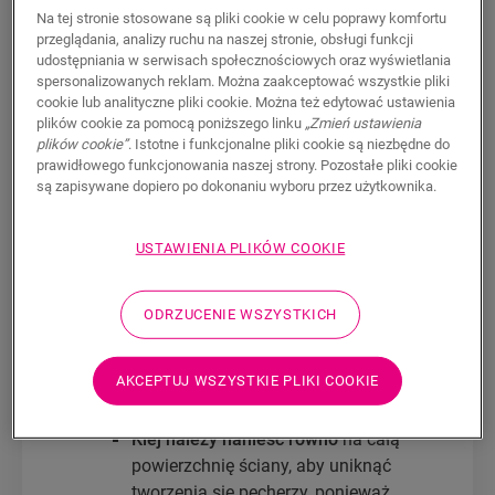
na ścianach?
Na tej stronie stosowane są pliki cookie w celu poprawy komfortu
przeglądania, analizy ruchu na naszej stronie, obsługi funkcji
udostępniania w serwisach społecznościowych oraz wyświetlania
Odpowiedź brzmi
„tak”
! Wyjątkowe
spersonalizowanych reklam. Można zaakceptować wszystkie pliki
partnerstwo z firmą
Mapei
pozwoliło
cookie lub analityczne pliki cookie. Można też edytować ustawienia
firmie Quick-Step wprowadzić do oferty
plików cookie za pomocą poniższego linku
„Zmień ustawienia
rozwiązania podłóg winylowych, które
plików cookie”
. Istotne i funkcjonalne pliki cookie są niezbędne do
prawidłowego funkcjonowania naszej strony. Pozostałe pliki cookie
zostały poddane kompleksowym testom w
są zapisywane dopiero po dokonaniu wyboru przez użytkownika.
zakresie zastosowań podłogowych i
ściennych.
USTAWIENIA PLIKÓW COOKIE
Wymagania i porady
Podłoże musi być
suche i
ODRZUCENIE WSZYSTKICH
niezakurzone
.
Do każdej instalacji ściennej należy
AKCEPTUJ WSZYSTKIE PLIKI COOKIE
użyć
stosownego kleju
(np. Mapei
Ultrabond Eco MS 4 LVT/Wall).
Klej należy nanieść równo
na całą
powierzchnię ściany, aby uniknąć
tworzenia się pęcherzy, ponieważ