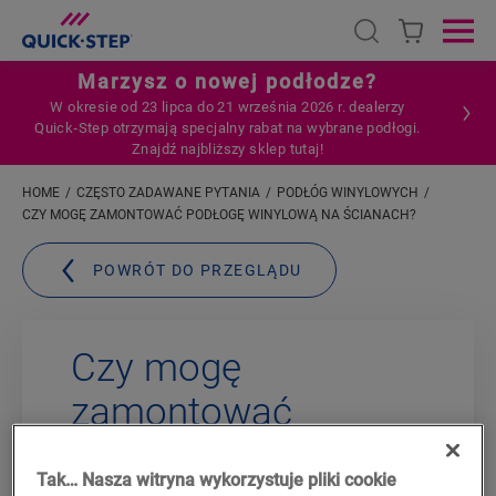
Open search
Ope
Marzysz o nowej podłodze?
W okresie od 23 lipca do 21 września 2026 r. dealerzy
Quick‑Step otrzymają specjalny rabat na wybrane podłogi.
Znajdź najbliższy sklep tutaj!
HOME
CZĘSTO ZADAWANE PYTANIA
PODŁÓG WINYLOWYCH
CZY MOGĘ ZAMONTOWAĆ PODŁOGĘ WINYLOWĄ NA ŚCIANACH?
POWRÓT DO PRZEGLĄDU
Czy mogę
zamontować
podłogę winylową
Tak… Nasza witryna wykorzystuje pliki cookie