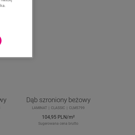
ika.
wy
Dąb szroniony beżowy
1
LAMINAT
CLASSIC
CLM5799
104,95
PLN/m²
Sugerowana cena brutto