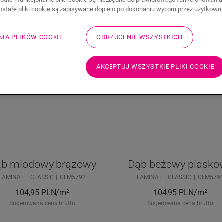
zostałe pliki cookie są zapisywane dopiero po dokonaniu wyboru przez użytkown
NIA PLIKÓW COOKIE
ODRZUCENIE WSZYSTKICH
AKCEPTUJ WSZYSTKIE PLIKI COOKIE
b miodowy brązowy
Dąb beżowy piasko
LAMINAT
CLASSIC
CLM5792
LAMINAT
CLASSIC
CLM579
104,95
PLN/m²
104,95
PLN/m²
Sugerowana cena brutto
Sugerowana cena brutto