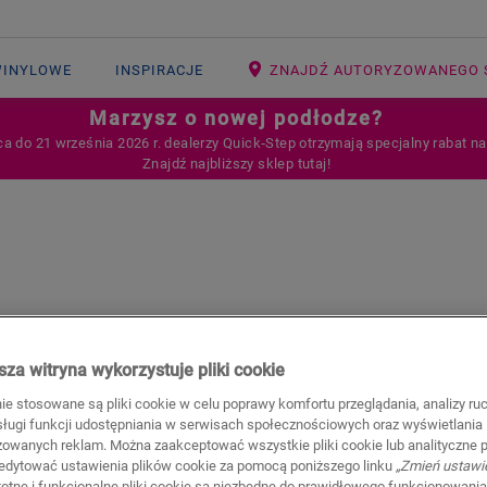
WINYLOWE
INSPIRACJE
ZNAJDŹ AUTORYZOWANEGO 
Marzysz o nowej podłodze?
ca do 21 września 2026 r. dealerzy Quick‑Step otrzymają specjalny rabat n
Znajdź najbliższy sklep tutaj!
za witryna wykorzystuje pliki cookie
nie stosowane są pliki cookie w celu poprawy komfortu przeglądania, analizy ru
bsługi funkcji udostępniania w serwisach społecznościowych oraz wyświetlania
szerokiej gamy kolorów i stylów o nowoczesnym, a jednocześni
zowanych reklam. Można zaakceptować wszystkie pliki cookie lub analityczne pl
edytować ustawienia plików cookie za pomocą poniższego linku
„Zmień ustawi
stotne i funkcjonalne pliki cookie są niezbędne do prawidłowego funkcjonowania