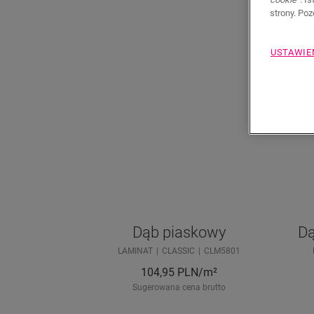
strony. Po
USTAWIE
Dąb piaskowy
Dą
LAMINAT
CLASSIC
CLM5801
104,95
PLN/m²
Sugerowana cena brutto