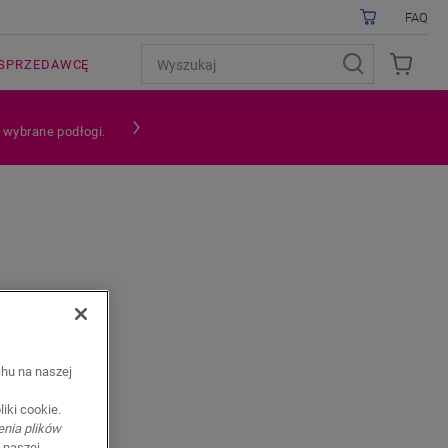
FAQ
SPRZEDAWCĘ
a wybrane podłogi.
chu na naszej
e
iki cookie.
enia plików
 naszej