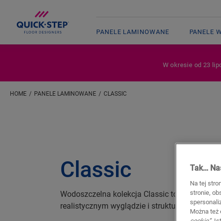
PANELE LAMINOWANE
PANELE 
W okresie od 23 lip
HOME
PANELE LAMINOWANE
CLASSIC
Classic
Tak… Nas
Na tej stro
stronie, o
Wodoszczelna kolekcja Classic to połączenie 
spersonali
realistycznym wyglądzie i strukturze.
Można też 
cookie”
. I