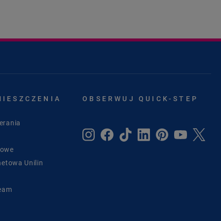
MIESZCZENIA
OBSERWUJ QUICK-STEP
erania
sowe
netowa Unilin
Team