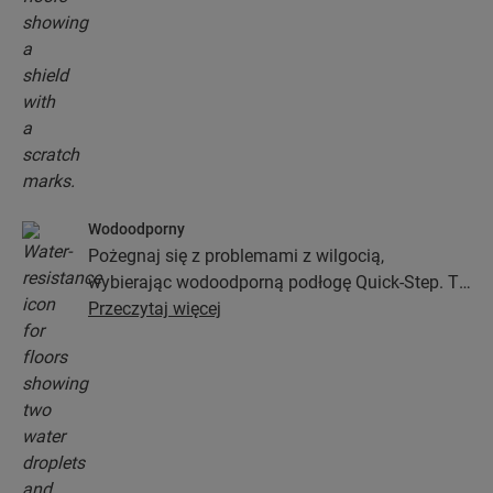
Wodoodporny
Pożegnaj się z problemami z wilgocią,
wybierając wodoodporną podłogę Quick-Step. Te
podłogi nie tylko wyglądają wyjątkowo stylowo i
Przeczytaj więcej
naturalnie, ale zapewniają także 100-procentową
odporność na wilgoć, przez co czyszczenie jest
prostsze niż kiedykolwiek wcześniej!