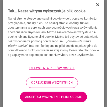
Dożywotnia gwarancja na zastosowania mieszkalne
Certyfikat zdrowego materiału C2C
Tak… Nasza witryna wykorzystuje pliki cookie
Wodoodporne
Na tej stronie stosowane są pliki cookie w celu poprawy komfortu
159,95
PLN/m²
przeglądania, analizy ruchu na naszej stronie, obsługi funkcji
udostępniania w serwisach społecznościowych oraz wyświetlania
Sugerowana cena brutto
spersonalizowanych reklam. Można zaakceptować wszystkie pliki
Znajdź dealera w swoim regionie
cookie lub analityczne pliki cookie. Można też edytować ustawienia
plików cookie za pomocą poniższego linku
„Zmień ustawienia
plików cookie”
. Istotne i funkcjonalne pliki cookie są niezbędne do
Chcesz zobaczyć tę podłogę na żywo? Nadal nurtują
prawidłowego funkcjonowania naszej strony. Pozostałe pliki cookie
Cię jakieś pytania? Nie ma problemu! Zawsze możesz
są zapisywane dopiero po dokonaniu wyboru przez użytkownika.
znaleźć dealera w swoim pobliżu.
USTAWIENIA PLIKÓW COOKIE
ODRZUCENIE WSZYSTKICH
WYSZUKAJ
AKCEPTUJ WSZYSTKIE PLIKI COOKIE
Nie masz pewności, czy ta podłoga pasuje