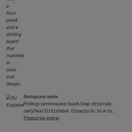
Ekologiczny wybór
Podłogi laminowane Quick-Step otrzymały
certyfikat EU Ecolabel. Oznacza to, że w co
najmniej 80% zostały wykonane z drewna
Przeczytaj więcej
pochodzącego z ekologicznych źródeł, nie