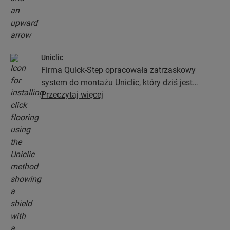
Uniclic
Firma Quick-Step opracowała zatrzaskowy
system do montażu Uniclic, który dziś jest
standardowym systemem stosowanym przy
Przeczytaj więcej
instalacji podłóg. Ten rewolucyjny i
opatentowany system zatrzaskowy pozwoli Ci
połączyć deski podłogowe bez najmniejszego
wysiłku.