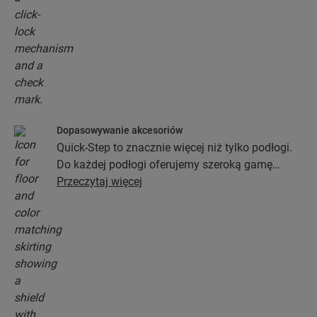
Dopasowywanie akcesoriów
Quick-Step to znacznie więcej niż tylko podłogi.
Do każdej podłogi oferujemy szeroką gamę
akcesoriów włącznie z podkładami, profilami
Przeczytaj więcej
wykończeniowymi oraz listwami
przypodłogowymi, które będą idealnie pasować
do koloru wybranej podłogi.