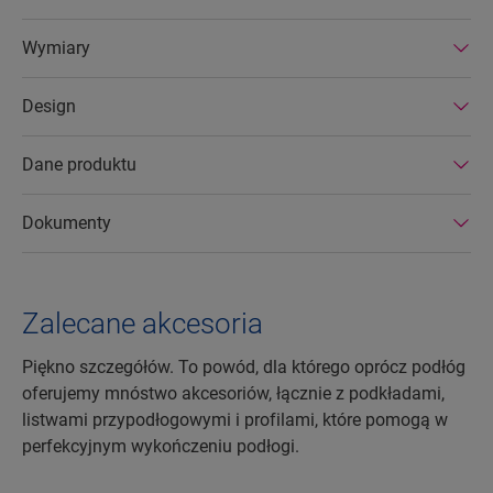
zawierają substancji niebezpiecznych i są
produkowane w efektywnych energetycznie
Wymiary
fabrykach. Podłogi laminowane Quick-Step
wyróżniają się ponadto bardzo długą
Design
żywotnością oraz przedłużoną gwarancją na
produkt. Można je również łatwo naprawiać i
usuwać.
Dane produktu
Dokumenty
Zalecane akcesoria
Piękno szczegółów. To powód, dla którego oprócz podłóg
oferujemy mnóstwo akcesoriów, łącznie z podkładami,
listwami przypodłogowymi i profilami, które pomogą w
perfekcyjnym wykończeniu podłogi.