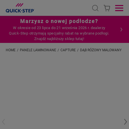
Open search
Ope
Marzysz o nowej podłodze?
W okresie od 23 lipca do 21 września 2026 r. dealerzy
Quick‑Step otrzymają specjalny rabat na wybrane podłogi.
Znajdź najbliższy sklep tutaj!
HOME
PANELE LAMINOWANE
CAPTURE
DĄB RÓŻOWY MALOWANY
Wpisz swoją lokalizację