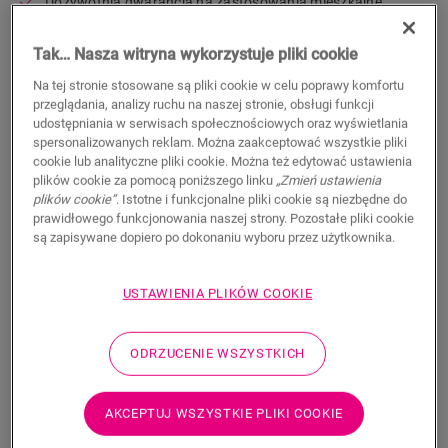
Dożywotnia gwarancja na zastosowania mieszkalne
Certyfikat zdrowego materiału C2C
Kompatybilne z ogrzewaniem i chłodzeniem podłogowym
Tak… Nasza witryna wykorzystuje pliki cookie
Wodoodporne
Na tej stronie stosowane są pliki cookie w celu poprawy komfortu
159,95
przeglądania, analizy ruchu na naszej stronie, obsługi funkcji
PLN/m²
udostępniania w serwisach społecznościowych oraz wyświetlania
Sugerowana cena brutto
spersonalizowanych reklam. Można zaakceptować wszystkie pliki
cookie lub analityczne pliki cookie. Można też edytować ustawienia
Znajdź dealera w swoim regionie
plików cookie za pomocą poniższego linku
„Zmień ustawienia
plików cookie”
. Istotne i funkcjonalne pliki cookie są niezbędne do
Chcesz zobaczyć tę podłogę na żywo? Nadal nurtują
prawidłowego funkcjonowania naszej strony. Pozostałe pliki cookie
Cię jakieś pytania? Nie ma problemu! Zawsze możesz
są zapisywane dopiero po dokonaniu wyboru przez użytkownika.
znaleźć dealera w swoim pobliżu.
USTAWIENIA PLIKÓW COOKIE
ODRZUCENIE WSZYSTKICH
WYSZUKAJ
AKCEPTUJ WSZYSTKIE PLIKI COOKIE