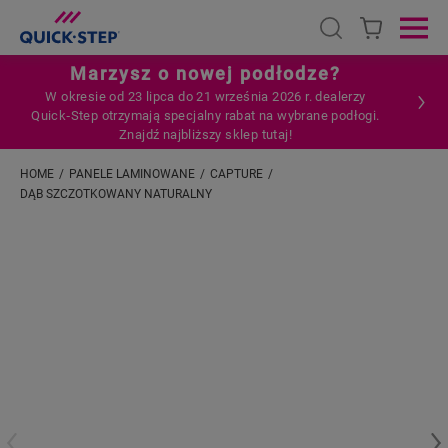
Open search
Ope
Marzysz o nowej podłodze?
W okresie od 23 lipca do 21 września 2026 r. dealerzy
Quick‑Step otrzymają specjalny rabat na wybrane podłogi.
Znajdź najbliższy sklep tutaj!
HOME
PANELE LAMINOWANE
CAPTURE
DĄB SZCZOTKOWANY NATURALNY
Wpisz swoją lokalizację