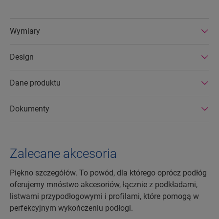
zawierają substancji niebezpiecznych i są
produkowane w efektywnych energetycznie
Wymiary
fabrykach. Podłogi laminowane Quick-Step
wyróżniają się ponadto bardzo długą
Design
żywotnością oraz przedłużoną gwarancją na
produkt. Można je również łatwo naprawiać i
usuwać.
Dane produktu
Dokumenty
Zalecane akcesoria
Piękno szczegółów. To powód, dla którego oprócz podłóg
oferujemy mnóstwo akcesoriów, łącznie z podkładami,
listwami przypodłogowymi i profilami, które pomogą w
perfekcyjnym wykończeniu podłogi.