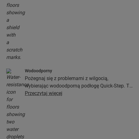
Wodoodporny
Pożegnaj się z problemami z wilgocią,
wybierając wodoodporną podłogę Quick-Step. Te
podłogi nie tylko wyglądają wyjątkowo stylowo i
Przeczytaj więcej
naturalnie, ale zapewniają także 100-procentową
odporność na wilgoć, przez co czyszczenie jest
prostsze niż kiedykolwiek wcześniej!