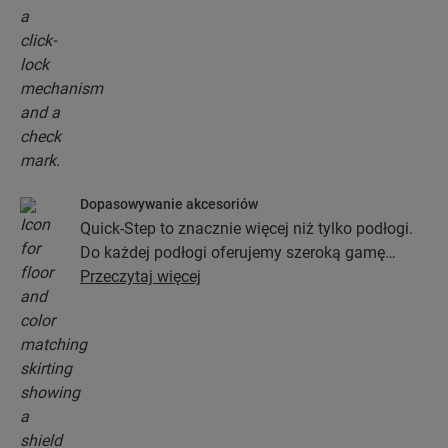
Dopasowywanie akcesoriów
Quick-Step to znacznie więcej niż tylko podłogi.
Do każdej podłogi oferujemy szeroką gamę
akcesoriów włącznie z podkładami, profilami
Przeczytaj więcej
wykończeniowymi oraz listwami
przypodłogowymi, które będą idealnie pasować
do koloru wybranej podłogi.