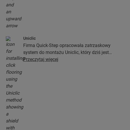
Uniclic
Firma Quick-Step opracowała zatrzaskowy
system do montażu Uniclic, który dziś jest
standardowym systemem stosowanym przy
Przeczytaj więcej
instalacji podłóg. Ten rewolucyjny i
opatentowany system zatrzaskowy pozwoli Ci
połączyć deski podłogowe bez najmniejszego
wysiłku.