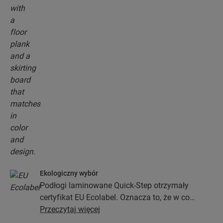
Ekologiczny wybór
Podłogi laminowane Quick-Step otrzymały
certyfikat EU Ecolabel. Oznacza to, że w co
najmniej 80% zostały wykonane z drewna
Przeczytaj więcej
pochodzącego z ekologicznych źródeł, nie