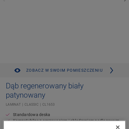
ZOBACZ W SWOIM POMIESZCZENIU
Dąb regenerowany biały
patynowany
LAMINAT
CLASSIC
CL1653
Standardowa deska
Kompatybilne z ogrzewaniem i chłodzeniem podłogowym
Wodoodporne