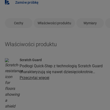
Zamów próbkę
Cechy
Właściwości produktu
Wymiary
Właściwości produktu
Scratch Guard
Podłogi Quick-Step z technologią Scratch Guard
charakteryzują się nawet dziesięciokrotnie
większą odpornością na zarysowania niż podłogi
Przeczytaj więcej
bez niej.