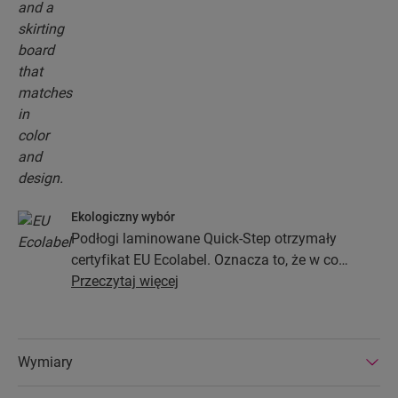
Ekologiczny wybór
Podłogi laminowane Quick-Step otrzymały
certyfikat EU Ecolabel. Oznacza to, że w co
najmniej 80% zostały wykonane z drewna
Przeczytaj więcej
pochodzącego z ekologicznych źródeł, nie
zawierają substancji niebezpiecznych i są
produkowane w efektywnych energetycznie
Wymiary
fabrykach. Podłogi laminowane Quick-Step
wyróżniają się ponadto bardzo długą