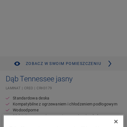
ZOBACZ W SWOIM POMIESZCZENIU
Dąb Tennessee jasny
LAMINAT
CREO
CRH3179
Standardowa deska
Kompatybilne z ogrzewaniem i chłodzeniem podłogowym
Wodoodporne
20-letnia gwarancja na zastosowania mieszkalne