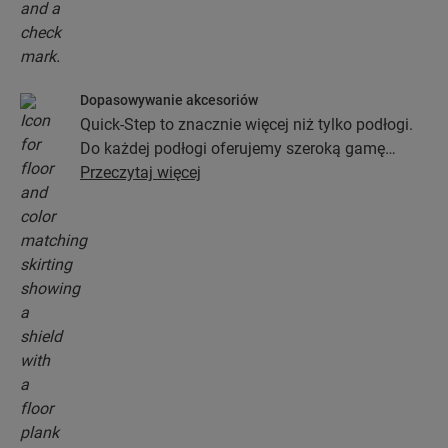
Dopasowywanie akcesoriów
Quick-Step to znacznie więcej niż tylko podłogi.
Do każdej podłogi oferujemy szeroką gamę
akcesoriów włącznie z podkładami, profilami
Przeczytaj więcej
wykończeniowymi oraz listwami
przypodłogowymi, które będą idealnie pasować
do koloru wybranej podłogi.