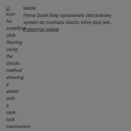
Uniclic
Firma Quick-Step opracowała zatrzaskowy
system do montażu Uniclic, który dziś jest
standardowym systemem stosowanym przy
Przeczytaj więcej
instalacji podłóg. Ten rewolucyjny i
opatentowany system zatrzaskowy pozwoli Ci
połączyć deski podłogowe bez najmniejszego
wysiłku.