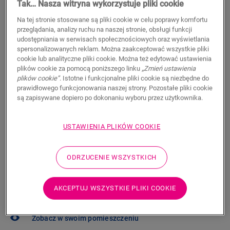
94,95
Tak… Nasza witryna wykorzystuje pliki cookie
PLN/m²
Sugerowana cena brutto
Na tej stronie stosowane są pliki cookie w celu poprawy komfortu
przeglądania, analizy ruchu na naszej stronie, obsługi funkcji
Znajdź dealera w swoim regionie
udostępniania w serwisach społecznościowych oraz wyświetlania
spersonalizowanych reklam. Można zaakceptować wszystkie pliki
Chcesz zobaczyć tę podłogę na żywo? Nadal nurtują
cookie lub analityczne pliki cookie. Można też edytować ustawienia
Cię jakieś pytania? Nie ma problemu! Zawsze możesz
plików cookie za pomocą poniższego linku
„Zmień ustawienia
plików cookie”
. Istotne i funkcjonalne pliki cookie są niezbędne do
znaleźć dealera w swoim pobliżu.
prawidłowego funkcjonowania naszej strony. Pozostałe pliki cookie
są zapisywane dopiero po dokonaniu wyboru przez użytkownika.
USTAWIENIA PLIKÓW COOKIE
WYSZUKAJ
ODRZUCENIE WSZYSTKICH
Nie masz pewności, czy ta podłoga pasuje
AKCEPTUJ WSZYSTKIE PLIKI COOKIE
do Twojego stylu i potrzeb?
Zobacz w swoim pomieszczeniu