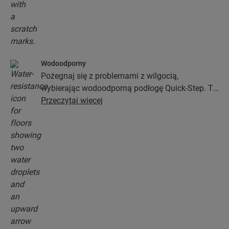
Wodoodporny
Pożegnaj się z problemami z wilgocią,
wybierając wodoodporną podłogę Quick-Step. Te
podłogi nie tylko wyglądają wyjątkowo stylowo i
Przeczytaj więcej
naturalnie, ale zapewniają także 100-procentową
odporność na wilgoć, przez co czyszczenie jest
prostsze niż kiedykolwiek wcześniej!