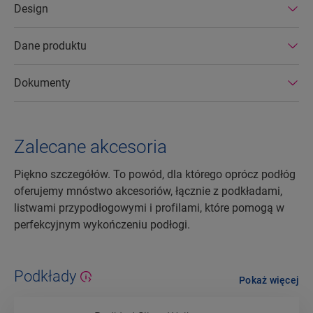
Design
żywotnością oraz przedłużoną gwarancją na
produkt. Można je również łatwo naprawiać i
usuwać.
Dane produktu
Dokumenty
Zalecane akcesoria
Piękno szczegółów. To powód, dla którego oprócz podłóg
oferujemy mnóstwo akcesoriów, łącznie z podkładami,
listwami przypodłogowymi i profilami, które pomogą w
perfekcyjnym wykończeniu podłogi.
Podkłady
Pokaż więcej