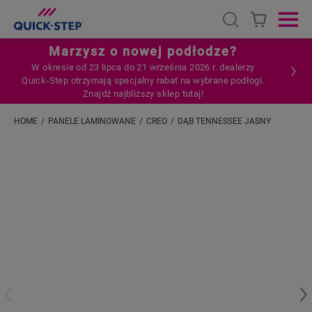
Open search
Ope
Marzysz o nowej podłodze?
W okresie od 23 lipca do 21 września 2026 r. dealerzy
Quick‑Step otrzymają specjalny rabat na wybrane podłogi.
Znajdź najbliższy sklep tutaj!
HOME
PANELE LAMINOWANE
CREO
DĄB TENNESSEE JASNY
Wpisz swoją lokalizację