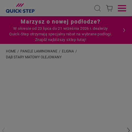
Open search
Ope
Marzysz o nowej podłodze?
W okresie od 23 lipca do 21 września 2026 r. dealerzy
Quick‑Step otrzymają specjalny rabat na wybrane podłogi.
Znajdź najbliższy sklep tutaj!
HOME
PANELE LAMINOWANE
ELIGNA
DĄB STARY MATOWY OLEJOWANY
Wpisz swoją lokalizację