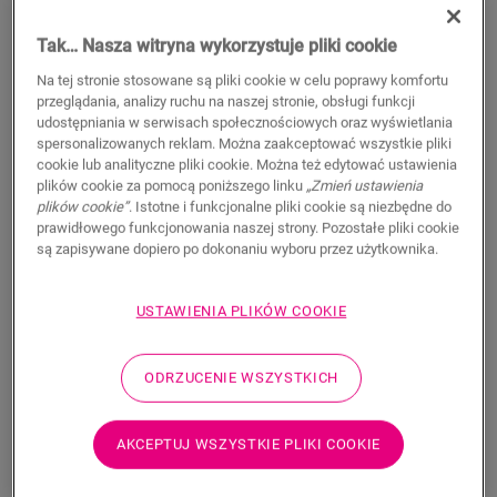
119,95
PLN/m²
Tak… Nasza witryna wykorzystuje pliki cookie
Sugerowana cena brutto
Na tej stronie stosowane są pliki cookie w celu poprawy komfortu
Znajdź dealera w swoim regionie
przeglądania, analizy ruchu na naszej stronie, obsługi funkcji
udostępniania w serwisach społecznościowych oraz wyświetlania
Chcesz zobaczyć tę podłogę na żywo? Nadal nurtują
spersonalizowanych reklam. Można zaakceptować wszystkie pliki
cookie lub analityczne pliki cookie. Można też edytować ustawienia
Cię jakieś pytania? Nie ma problemu! Zawsze możesz
plików cookie za pomocą poniższego linku
„Zmień ustawienia
znaleźć dealera w swoim pobliżu.
plików cookie”
. Istotne i funkcjonalne pliki cookie są niezbędne do
prawidłowego funkcjonowania naszej strony. Pozostałe pliki cookie
są zapisywane dopiero po dokonaniu wyboru przez użytkownika.
USTAWIENIA PLIKÓW COOKIE
WYSZUKAJ
ODRZUCENIE WSZYSTKICH
Nie masz pewności, czy ta podłoga pasuje
do Twojego stylu i potrzeb?
AKCEPTUJ WSZYSTKIE PLIKI COOKIE
Zobacz w swoim pomieszczeniu