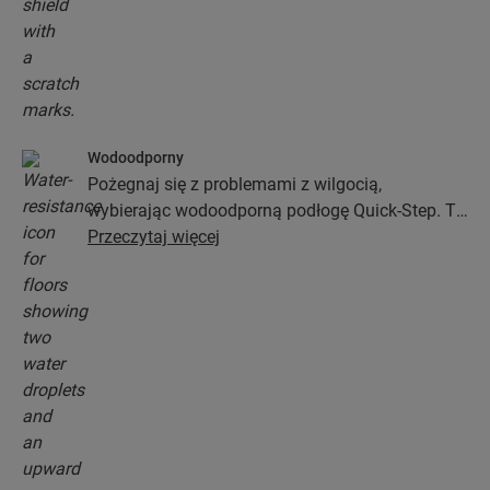
Wodoodporny
Pożegnaj się z problemami z wilgocią,
wybierając wodoodporną podłogę Quick-Step. Te
podłogi nie tylko wyglądają wyjątkowo stylowo i
Przeczytaj więcej
naturalnie, ale zapewniają także 100-procentową
odporność na wilgoć, przez co czyszczenie jest
prostsze niż kiedykolwiek wcześniej!