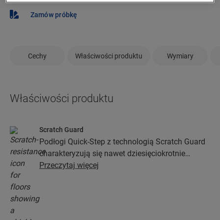
Zamów próbkę
Cechy
Właściwości produktu
Wymiary
Właściwości produktu
Scratch Guard
Podłogi Quick-Step z technologią Scratch Guard
charakteryzują się nawet dziesięciokrotnie
większą odpornością na zarysowania niż podłogi
Przeczytaj więcej
bez niej.