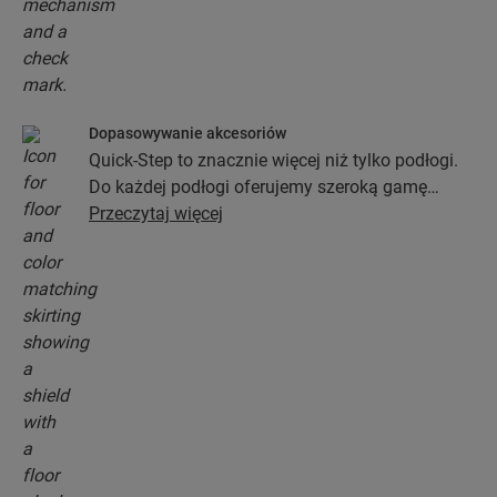
Dopasowywanie akcesoriów
Quick-Step to znacznie więcej niż tylko podłogi.
Do każdej podłogi oferujemy szeroką gamę
akcesoriów włącznie z podkładami, profilami
Przeczytaj więcej
wykończeniowymi oraz listwami
przypodłogowymi, które będą idealnie pasować
do koloru wybranej podłogi.