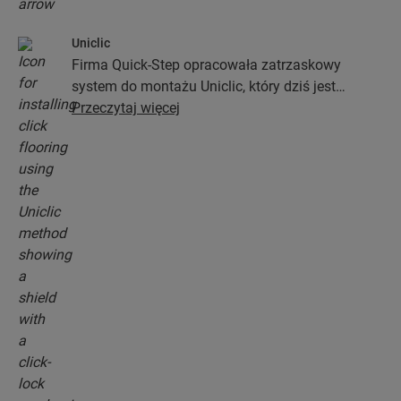
Uniclic
Firma Quick-Step opracowała zatrzaskowy
system do montażu Uniclic, który dziś jest
standardowym systemem stosowanym przy
Przeczytaj więcej
instalacji podłóg. Ten rewolucyjny i
opatentowany system zatrzaskowy pozwoli Ci
połączyć deski podłogowe bez najmniejszego
wysiłku.