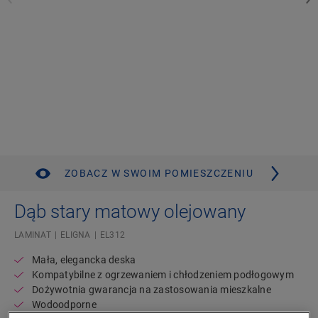
ZOBACZ W SWOIM POMIESZCZENIU
Dąb stary matowy olejowany
LAMINAT
ELIGNA
EL312
Mała, elegancka deska
Kompatybilne z ogrzewaniem i chłodzeniem podłogowym
Dożywotnia gwarancja na zastosowania mieszkalne
Wodoodporne