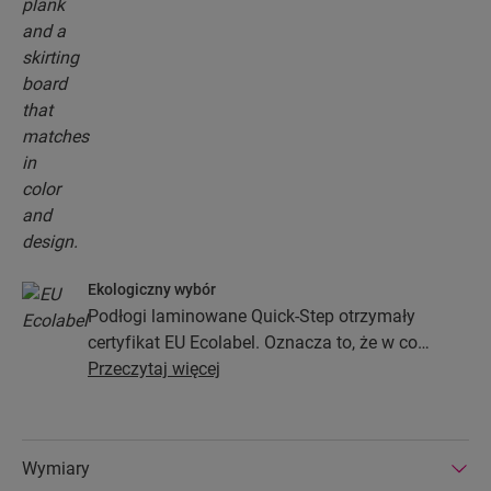
Ekologiczny wybór
Podłogi laminowane Quick-Step otrzymały
certyfikat EU Ecolabel. Oznacza to, że w co
najmniej 80% zostały wykonane z drewna
Przeczytaj więcej
pochodzącego z ekologicznych źródeł, nie
zawierają substancji niebezpiecznych i są
produkowane w efektywnych energetycznie
Wymiary
fabrykach. Podłogi laminowane Quick-Step