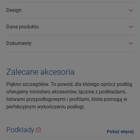
wyróżniają się ponadto bardzo długą
Design
żywotnością oraz przedłużoną gwarancją na
produkt. Można je również łatwo naprawiać i
usuwać.
Dane produktu
Dokumenty
Zalecane akcesoria
Piękno szczegółów. To powód, dla którego oprócz podłóg
oferujemy mnóstwo akcesoriów, łącznie z podkładami,
listwami przypodłogowymi i profilami, które pomogą w
perfekcyjnym wykończeniu podłogi.
Podkłady
Pokaż więcej