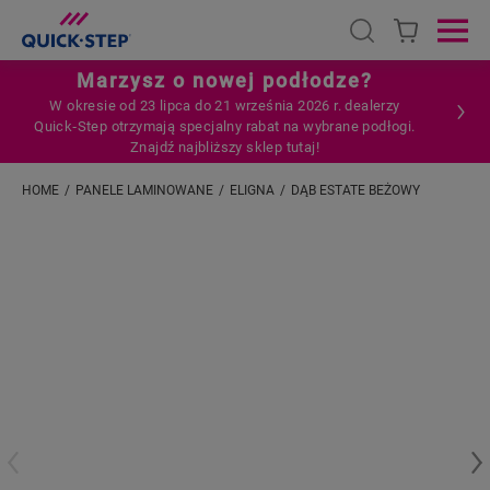
Open search
Ope
Marzysz o nowej podłodze?
W okresie od 23 lipca do 21 września 2026 r. dealerzy
Quick‑Step otrzymają specjalny rabat na wybrane podłogi.
Znajdź najbliższy sklep tutaj!
HOME
PANELE LAMINOWANE
ELIGNA
DĄB ESTATE BEŻOWY
Wpisz swoją lokalizację