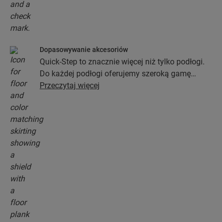
Dopasowywanie akcesoriów
Quick-Step to znacznie więcej niż tylko podłogi.
Do każdej podłogi oferujemy szeroką gamę
akcesoriów włącznie z podkładami, profilami
Przeczytaj więcej
wykończeniowymi oraz listwami
przypodłogowymi, które będą idealnie pasować
do koloru wybranej podłogi.