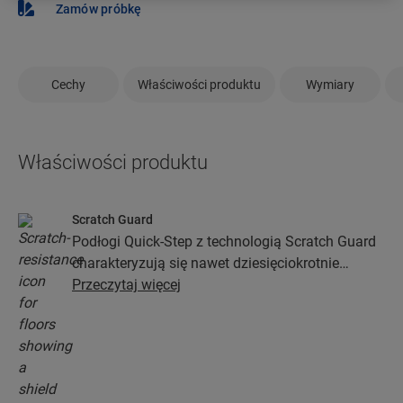
Zamów próbkę
Cechy
Właściwości produktu
Wymiary
Właściwości produktu
Scratch Guard
Podłogi Quick-Step z technologią Scratch Guard
charakteryzują się nawet dziesięciokrotnie
większą odpornością na zarysowania niż podłogi
Przeczytaj więcej
bez niej.