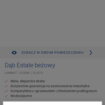
ZOBACZ W SWOIM POMIESZCZENIU
Dąb Estate beżowy
LAMINAT
ELIGNA
EL3574
Mała, elegancka deska
Dożywotnia gwarancja na zastosowania mieszkalne
Kompatybilne z ogrzewaniem i chłodzeniem podłogowym
Wodoodporne