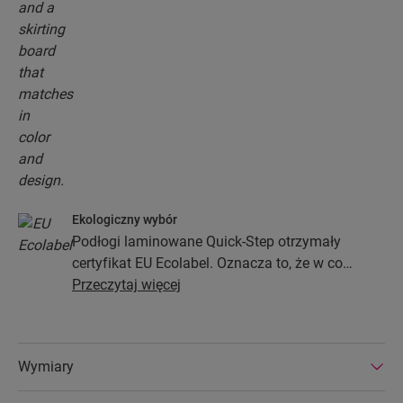
Ekologiczny wybór
Podłogi laminowane Quick-Step otrzymały
certyfikat EU Ecolabel. Oznacza to, że w co
najmniej 80% zostały wykonane z drewna
Przeczytaj więcej
pochodzącego z ekologicznych źródeł, nie
zawierają substancji niebezpiecznych i są
produkowane w efektywnych energetycznie
Wymiary
fabrykach. Podłogi laminowane Quick-Step
wyróżniają się ponadto bardzo długą