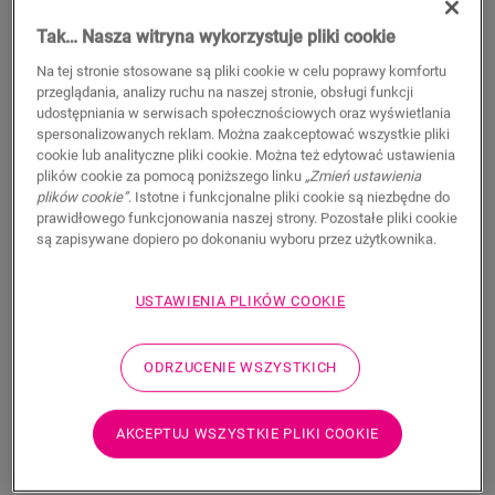
119,95
PLN/m²
Tak… Nasza witryna wykorzystuje pliki cookie
Sugerowana cena brutto
Na tej stronie stosowane są pliki cookie w celu poprawy komfortu
Znajdź dealera w swoim regionie
przeglądania, analizy ruchu na naszej stronie, obsługi funkcji
udostępniania w serwisach społecznościowych oraz wyświetlania
Chcesz zobaczyć tę podłogę na żywo? Nadal nurtują
spersonalizowanych reklam. Można zaakceptować wszystkie pliki
Cię jakieś pytania? Nie ma problemu! Zawsze możesz
cookie lub analityczne pliki cookie. Można też edytować ustawienia
znaleźć dealera w swoim pobliżu.
plików cookie za pomocą poniższego linku
„Zmień ustawienia
plików cookie”
. Istotne i funkcjonalne pliki cookie są niezbędne do
prawidłowego funkcjonowania naszej strony. Pozostałe pliki cookie
są zapisywane dopiero po dokonaniu wyboru przez użytkownika.
WYSZUKAJ
USTAWIENIA PLIKÓW COOKIE
ODRZUCENIE WSZYSTKICH
Nie masz pewności, czy ta podłoga pasuje
do Twojego stylu i potrzeb?
AKCEPTUJ WSZYSTKIE PLIKI COOKIE
Zobacz w swoim pomieszczeniu