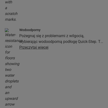
Wodoodporny
Pożegnaj się z problemami z wilgocią,
wybierając wodoodporną podłogę Quick-Step. Te
podłogi nie tylko wyglądają wyjątkowo stylowo i
Przeczytaj więcej
naturalnie, ale zapewniają także 100-procentową
odporność na wilgoć, przez co czyszczenie jest
prostsze niż kiedykolwiek wcześniej!