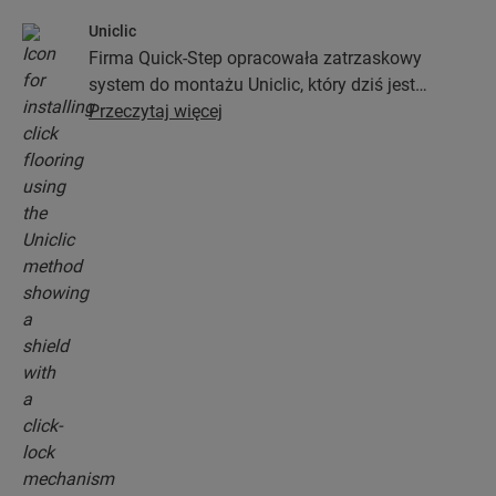
Uniclic
Firma Quick-Step opracowała zatrzaskowy
system do montażu Uniclic, który dziś jest
standardowym systemem stosowanym przy
Przeczytaj więcej
instalacji podłóg. Ten rewolucyjny i
opatentowany system zatrzaskowy pozwoli Ci
połączyć deski podłogowe bez najmniejszego
wysiłku.