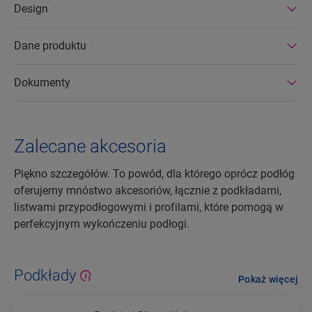
Design
żywotnością oraz przedłużoną gwarancją na
produkt. Można je również łatwo naprawiać i
usuwać.
Dane produktu
Dokumenty
Zalecane akcesoria
Piękno szczegółów. To powód, dla którego oprócz podłóg
oferujemy mnóstwo akcesoriów, łącznie z podkładami,
listwami przypodłogowymi i profilami, które pomogą w
perfekcyjnym wykończeniu podłogi.
Podkłady
Pokaż więcej