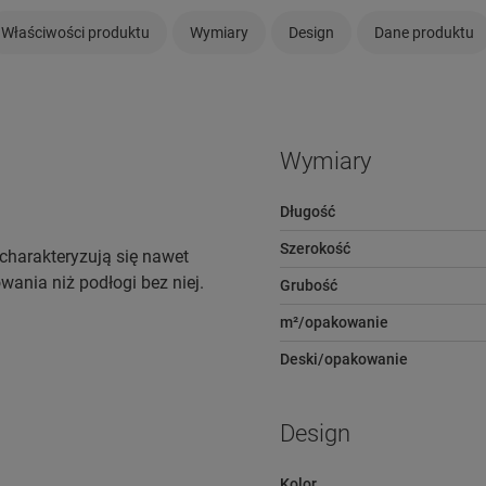
Właściwości produktu
Wymiary
Design
Dane produktu
Wymiary
Długość
Szerokość
charakteryzują się nawet
wania niż podłogi bez niej.
Grubość
m²/opakowanie
Deski/opakowanie
Design
Kolor