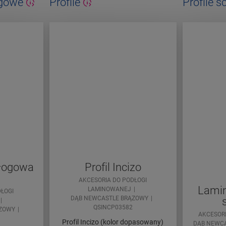
ogowe
Profile
Profile 
dłogowa
Profil Incizo
AKCESORIA DO PODŁOGI
Lamin
LAMINOWANEJ
ŁOGI
DĄB NEWCASTLE BRĄZOWY
QSINCP03582
ĄZOWY
AKCESOR
Profil Incizo (kolor dopasowany)
DĄB NEWC