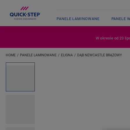
PANELE LAMINOWANE
PANELE 
W okresie od 23 lip
HOME
PANELE LAMINOWANE
ELIGNA
DĄB NEWCASTLE BRĄZOWY
Wpisz swoją lokalizację
Open image in lightbox