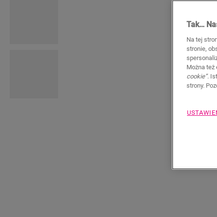
Tak… Nas
Na tej stro
stronie, o
spersonali
Można też 
cookie”
. I
strony. Po
USTAWIE