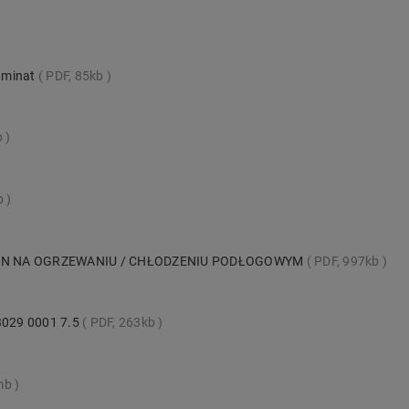
aminat
PDF, 85kb
b
b
IN NA OGRZEWANIU / CHŁODZENIU PODŁOGOWYM
PDF, 997kb
 3029 0001 7.5
PDF, 263kb
mb