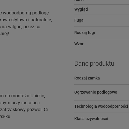
Wygląd
jąc wodoodporną podłogę
kowo stylowo i naturalnie,
Fuga
na wilgoć, przez co
Rodzaj fugi
niej!
Wzór
Dane produktu
Rodzaj zamka
Ogrzewanie podłogowe
m do montażu Uniclic,
nym przy instalacji
Technologia wodoodporności
 zatrzaskowy pozwoli Ci
siłku.
Klasa używalności