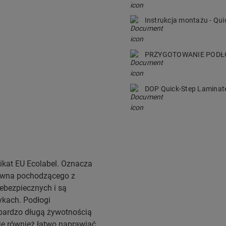
Instrukcja montażu - Qu
PRZYGOTOWANIE POD
DOP Quick-Step Lamina
ikat EU Ecolabel. Oznacza
rewna pochodzącego z
iebezpiecznych i są
ykach. Podłogi
bardzo długą żywotnością
je również łatwo naprawiać