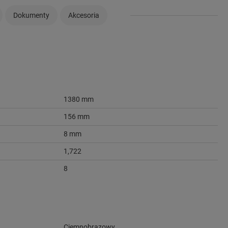
Dokumenty
Akcesoria
1380 mm
156 mm
8 mm
1,722
8
Ciemnobrązowy