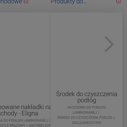
schodowe
Produkty do
konserwacji
Środek do czyszczenia
podłóg
owane nakładki na
AKCESORIA DO PODŁOGI
schody - Eligna
LAMINOWANEJ
ŚRODEK DO CZYSZCZENIA PODŁÓG
IA DO PODŁOGI LAMINOWANEJ
QSCLEANECO1000
ASTLE BRĄZOWY
QSSTRBEL03582