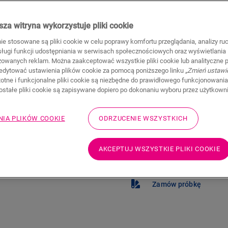
Znajdź dealera 
za witryna wykorzystuje pliki cookie
Chcesz zobaczyć tę podło
nie stosowane są pliki cookie w celu poprawy komfortu przeglądania, analizy ru
problemu! Zawsze możesz
bsługi funkcji udostępniania w serwisach społecznościowych oraz wyświetlania
zowanych reklam. Można zaakceptować wszystkie pliki cookie lub analityczne pl
edytować ustawienia plików cookie za pomocą poniższego linku
„Zmień ustawi
stotne i funkcjonalne pliki cookie są niezbędne do prawidłowego funkcjonowania
zostałe pliki cookie są zapisywane dopiero po dokonaniu wyboru przez użytkown
NIA PLIKÓW COOKIE
ODRZUCENIE WSZYSTKICH
Nie masz pewności, 
potrzeb?
AKCEPTUJ WSZYSTKIE PLIKI COOKIE
Zobacz w swoim pomi
Zamów próbkę