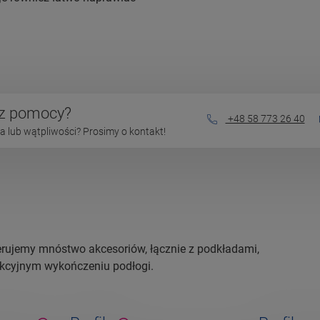
sz pomocy?
+48 58 773 26 40
 lub wątpliwości? Prosimy o kontakt!
erujemy mnóstwo akcesoriów, łącznie z podkładami,
ekcyjnym wykończeniu podłogi.