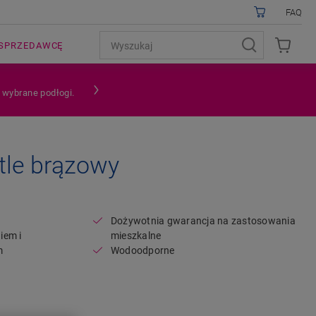
FAQ
SPRZEDAWCĘ
a wybrane podłogi.
le brązowy
Open image in lightbox
Dożywotnia gwarancja na zastosowania
iem i
mieszkalne
m
Wodoodporne