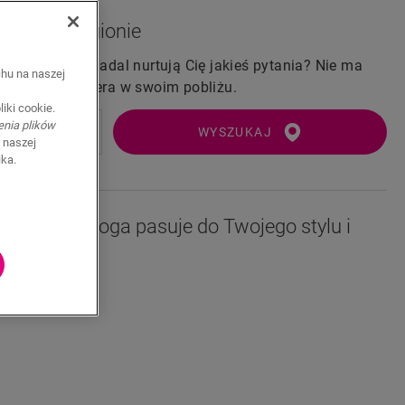
w swoim regionie
gę na żywo? Nadal nurtują Cię jakieś pytania? Nie ma
chu na naszej
 znaleźć dealera w swoim pobliżu.
iki cookie.
enia plików
WYSZUKAJ
 naszej
ika.
czy ta podłoga pasuje do Twojego stylu i
eszczeniu