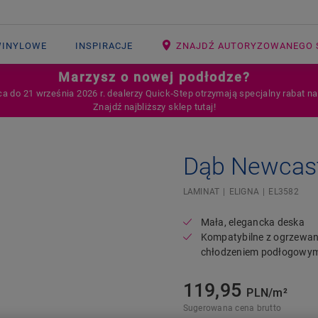
WINYLOWE
INSPIRACJE
ZNAJDŹ AUTORYZOWANEGO 
Marzysz o nowej podłodze?
ca do 21 września 2026 r. dealerzy Quick‑Step otrzymają specjalny rabat n
Znajdź najbliższy sklep tutaj!
Dąb Newcast
Open image in lightbox
LAMINAT
ELIGNA
EL3582
Mała, elegancka deska
Kompatybilne z ogrzewan
chłodzeniem podłogowy
119,95
PLN/m²
Sugerowana cena brutto