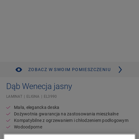
ZOBACZ W SWOIM POMIESZCZENIU
Dąb Wenecja jasny
LAMINAT
ELIGNA
EL3990
Mała, elegancka deska
Dożywotnia gwarancja na zastosowania mieszkalne
Kompatybilne z ogrzewaniem i chłodzeniem podłogowym
Wodoodporne