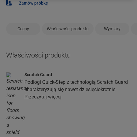
Zamów próbkę
Cechy
Właściwości produktu
Wymiary
Właściwości produktu
Scratch Guard
Podłogi Quick-Step z technologią Scratch Guard
charakteryzują się nawet dziesięciokrotnie
większą odpornością na zarysowania niż podłogi
Przeczytaj więcej
bez niej.