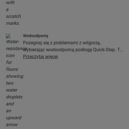
Wodoodporny
Pożegnaj się z problemami z wilgocią,
wybierając wodoodporną podłogę Quick-Step. Te
podłogi nie tylko wyglądają wyjątkowo stylowo i
Przeczytaj więcej
naturalnie, ale zapewniają także 100-procentową
odporność na wilgoć, przez co czyszczenie jest
prostsze niż kiedykolwiek wcześniej!