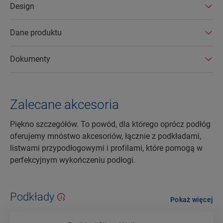
Design
żywotnością oraz przedłużoną gwarancją na
produkt. Można je również łatwo naprawiać i
usuwać.
Dane produktu
Dokumenty
Zalecane akcesoria
Piękno szczegółów. To powód, dla którego oprócz podłóg
oferujemy mnóstwo akcesoriów, łącznie z podkładami,
listwami przypodłogowymi i profilami, które pomogą w
perfekcyjnym wykończeniu podłogi.
Podkłady
Pokaż więcej