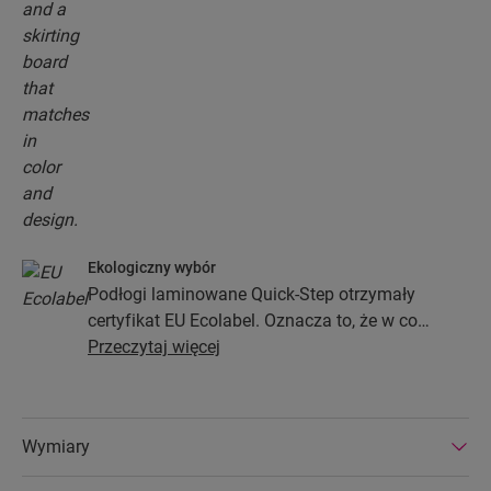
Ekologiczny wybór
Podłogi laminowane Quick-Step otrzymały
certyfikat EU Ecolabel. Oznacza to, że w co
najmniej 80% zostały wykonane z drewna
Przeczytaj więcej
pochodzącego z ekologicznych źródeł, nie
zawierają substancji niebezpiecznych i są
produkowane w efektywnych energetycznie
Wymiary
fabrykach. Podłogi laminowane Quick-Step
wyróżniają się ponadto bardzo długą