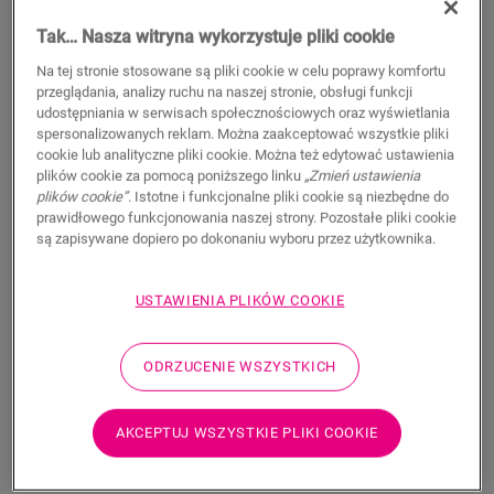
119,95
PLN/m²
Tak… Nasza witryna wykorzystuje pliki cookie
Sugerowana cena brutto
Na tej stronie stosowane są pliki cookie w celu poprawy komfortu
Znajdź dealera w swoim regionie
przeglądania, analizy ruchu na naszej stronie, obsługi funkcji
udostępniania w serwisach społecznościowych oraz wyświetlania
Chcesz zobaczyć tę podłogę na żywo? Nadal nurtują
spersonalizowanych reklam. Można zaakceptować wszystkie pliki
Cię jakieś pytania? Nie ma problemu! Zawsze możesz
cookie lub analityczne pliki cookie. Można też edytować ustawienia
znaleźć dealera w swoim pobliżu.
plików cookie za pomocą poniższego linku
„Zmień ustawienia
plików cookie”
. Istotne i funkcjonalne pliki cookie są niezbędne do
prawidłowego funkcjonowania naszej strony. Pozostałe pliki cookie
są zapisywane dopiero po dokonaniu wyboru przez użytkownika.
WYSZUKAJ
USTAWIENIA PLIKÓW COOKIE
ODRZUCENIE WSZYSTKICH
Nie masz pewności, czy ta podłoga pasuje
do Twojego stylu i potrzeb?
AKCEPTUJ WSZYSTKIE PLIKI COOKIE
Zobacz w swoim pomieszczeniu