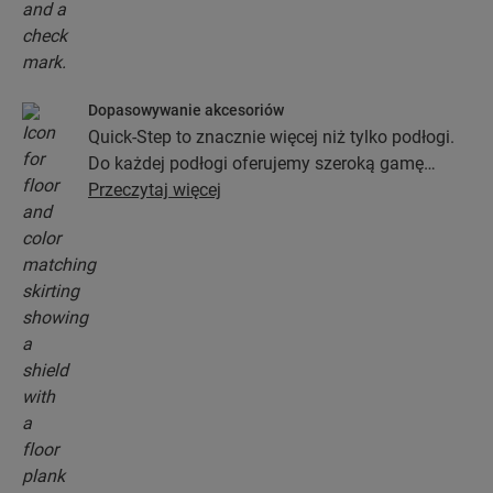
Dopasowywanie akcesoriów
Quick-Step to znacznie więcej niż tylko podłogi.
Do każdej podłogi oferujemy szeroką gamę
akcesoriów włącznie z podkładami, profilami
Przeczytaj więcej
wykończeniowymi oraz listwami
przypodłogowymi, które będą idealnie pasować
do koloru wybranej podłogi.