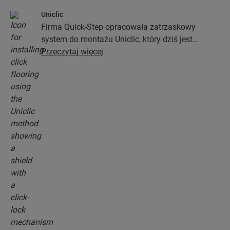
Uniclic
Firma Quick-Step opracowała zatrzaskowy
system do montażu Uniclic, który dziś jest
standardowym systemem stosowanym przy
Przeczytaj więcej
instalacji podłóg. Ten rewolucyjny i
opatentowany system zatrzaskowy pozwoli Ci
połączyć deski podłogowe bez najmniejszego
wysiłku.