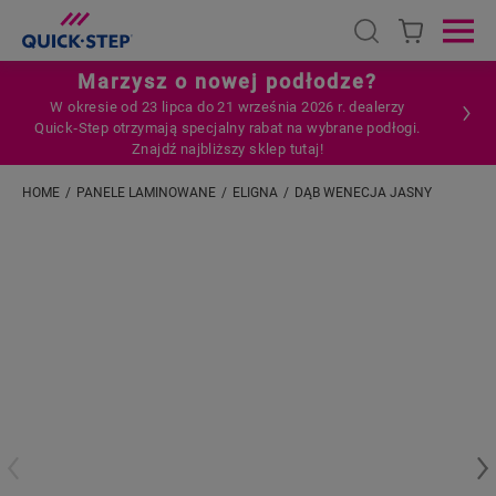
Open search
Ope
Marzysz o nowej podłodze?
W okresie od 23 lipca do 21 września 2026 r. dealerzy
Quick‑Step otrzymają specjalny rabat na wybrane podłogi.
Znajdź najbliższy sklep tutaj!
HOME
PANELE LAMINOWANE
ELIGNA
DĄB WENECJA JASNY
Wpisz swoją lokalizację