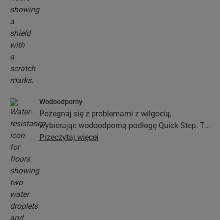
Wodoodporny
Pożegnaj się z problemami z wilgocią,
wybierając wodoodporną podłogę Quick-Step. Te
podłogi nie tylko wyglądają wyjątkowo stylowo i
Przeczytaj więcej
naturalnie, ale zapewniają także 100-procentową
odporność na wilgoć, przez co czyszczenie jest
prostsze niż kiedykolwiek wcześniej!