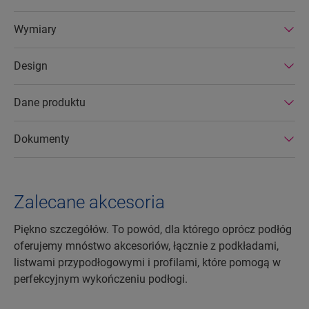
produkowane w efektywnych energetycznie
Wymiary
fabrykach. Podłogi laminowane Quick-Step
wyróżniają się ponadto bardzo długą
Design
żywotnością oraz przedłużoną gwarancją na
produkt. Można je również łatwo naprawiać i
usuwać.
Dane produktu
Dokumenty
Zalecane akcesoria
Piękno szczegółów. To powód, dla którego oprócz podłóg
oferujemy mnóstwo akcesoriów, łącznie z podkładami,
listwami przypodłogowymi i profilami, które pomogą w
perfekcyjnym wykończeniu podłogi.