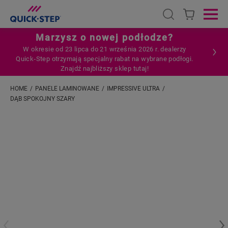
Open search
Ope
Marzysz o nowej podłodze?
W okresie od 23 lipca do 21 września 2026 r. dealerzy
Quick‑Step otrzymają specjalny rabat na wybrane podłogi.
Znajdź najbliższy sklep tutaj!
HOME
PANELE LAMINOWANE
IMPRESSIVE ULTRA
DĄB SPOKOJNY SZARY
Wpisz swoją lokalizację