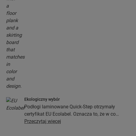
Ekologiczny wybór
Podłogi laminowane Quick-Step otrzymały
certyfikat EU Ecolabel. Oznacza to, że w co
najmniej 80% zostały wykonane z drewna
Przeczytaj więcej
pochodzącego z ekologicznych źródeł, nie
zawierają substancji niebezpiecznych i są