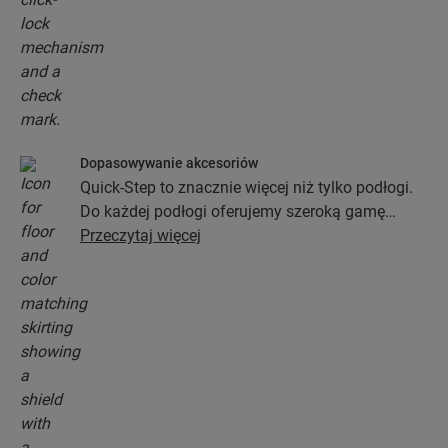
Dopasowywanie akcesoriów
Quick-Step to znacznie więcej niż tylko podłogi.
Do każdej podłogi oferujemy szeroką gamę
akcesoriów włącznie z podkładami, profilami
Przeczytaj więcej
wykończeniowymi oraz listwami
przypodłogowymi, które będą idealnie pasować
do koloru wybranej podłogi.