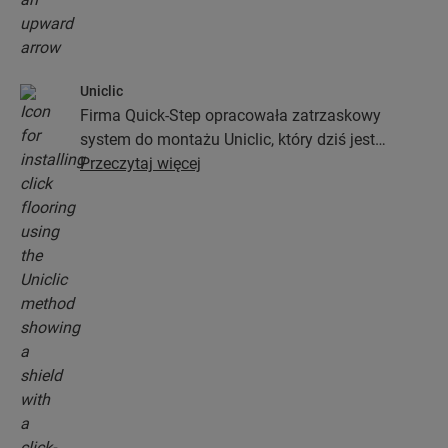
Uniclic
Firma Quick-Step opracowała zatrzaskowy
system do montażu Uniclic, który dziś jest
standardowym systemem stosowanym przy
Przeczytaj więcej
instalacji podłóg. Ten rewolucyjny i
opatentowany system zatrzaskowy pozwoli Ci
połączyć deski podłogowe bez najmniejszego
wysiłku.