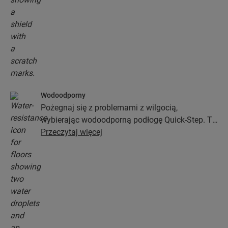
Wodoodporny
Pożegnaj się z problemami z wilgocią,
wybierając wodoodporną podłogę Quick-Step. Te
podłogi nie tylko wyglądają wyjątkowo stylowo i
Przeczytaj więcej
naturalnie, ale zapewniają także 100-procentową
odporność na wilgoć, przez co czyszczenie jest
prostsze niż kiedykolwiek wcześniej!