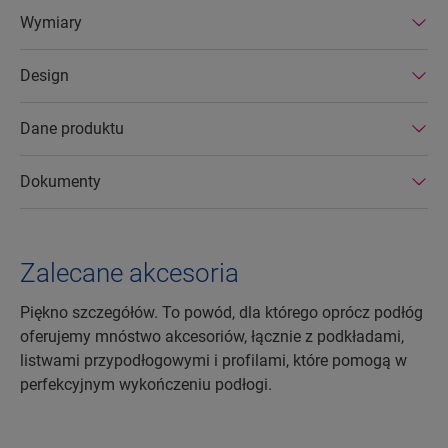
produkowane w efektywnych energetycznie
Wymiary
fabrykach. Podłogi laminowane Quick-Step
wyróżniają się ponadto bardzo długą
Design
żywotnością oraz przedłużoną gwarancją na
produkt. Można je również łatwo naprawiać i
usuwać.
Dane produktu
Dokumenty
Zalecane akcesoria
Piękno szczegółów. To powód, dla którego oprócz podłóg
oferujemy mnóstwo akcesoriów, łącznie z podkładami,
listwami przypodłogowymi i profilami, które pomogą w
perfekcyjnym wykończeniu podłogi.