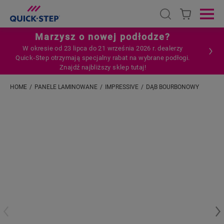
Open search
Ope
Marzysz o nowej podłodze?
W okresie od 23 lipca do 21 września 2026 r. dealerzy
Quick‑Step otrzymają specjalny rabat na wybrane podłogi.
Znajdź najbliższy sklep tutaj!
HOME
PANELE LAMINOWANE
IMPRESSIVE
DĄB BOURBONOWY
Wpisz swoją lokalizację