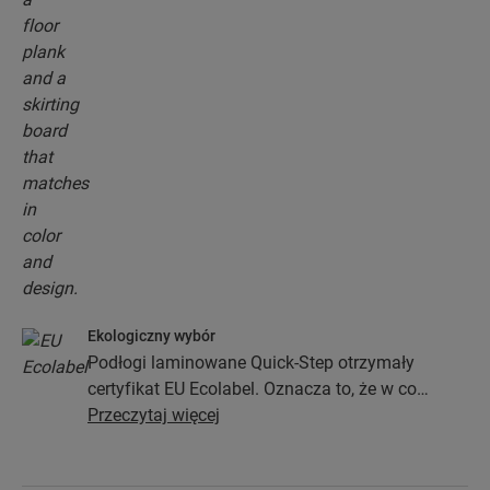
Ekologiczny wybór
Podłogi laminowane Quick-Step otrzymały
certyfikat EU Ecolabel. Oznacza to, że w co
najmniej 80% zostały wykonane z drewna
Przeczytaj więcej
pochodzącego z ekologicznych źródeł, nie
zawierają substancji niebezpiecznych i są