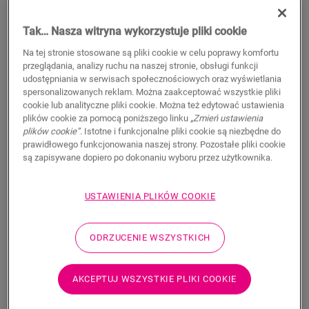
Autentyczny wygląd drewna
Wodoodporne
Tak… Nasza witryna wykorzystuje pliki cookie
134,96
PLN/m²
Dostępne w
Warianty: 2
Na tej stronie stosowane są pliki cookie w celu poprawy komfortu
przeglądania, analizy ruchu na naszej stronie, obsługi funkcji
Sugerowana cena brutto
udostępniania w serwisach społecznościowych oraz wyświetlania
Znajdź dealera w swoim regionie
spersonalizowanych reklam. Można zaakceptować wszystkie pliki
cookie lub analityczne pliki cookie. Można też edytować ustawienia
plików cookie za pomocą poniższego linku
„Zmień ustawienia
Chcesz zobaczyć tę podłogę na żywo? Nadal nurtują
plików cookie”
. Istotne i funkcjonalne pliki cookie są niezbędne do
Cię jakieś pytania? Nie ma problemu! Zawsze możesz
prawidłowego funkcjonowania naszej strony. Pozostałe pliki cookie
znaleźć dealera w swoim pobliżu.
są zapisywane dopiero po dokonaniu wyboru przez użytkownika.
USTAWIENIA PLIKÓW COOKIE
WYSZUKAJ
ODRZUCENIE WSZYSTKICH
AKCEPTUJ WSZYSTKIE PLIKI COOKIE
Nie masz pewności, czy ta podłoga pasuje
do Twojego stylu i potrzeb?