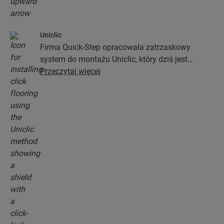
Uniclic
Firma Quick-Step opracowała zatrzaskowy
system do montażu Uniclic, który dziś jest
standardowym systemem stosowanym przy
Przeczytaj więcej
instalacji podłóg. Ten rewolucyjny i
opatentowany system zatrzaskowy pozwoli Ci
połączyć deski podłogowe bez najmniejszego
wysiłku.