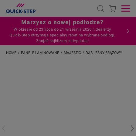
Open search
Ope
Marzysz o nowej podłodze?
W okresie od 23 lipca do 21 września 2026 r. dealerzy
Quick‑Step otrzymają specjalny rabat na wybrane podłogi.
Znajdź najbliższy sklep tutaj!
HOME
PANELE LAMINOWANE
MAJESTIC
DĄB LEŚNY BRĄZOWY
Wpisz swoją lokalizację