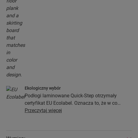
Ekologiczny wybór
Podłogi laminowane Quick-Step otrzymały
certyfikat EU Ecolabel. Oznacza to, że w co
najmniej 80% zostały wykonane z drewna
Przeczytaj więcej
pochodzącego z ekologicznych źródeł, nie
zawierają substancji niebezpiecznych i są
produkowane w efektywnych energetycznie