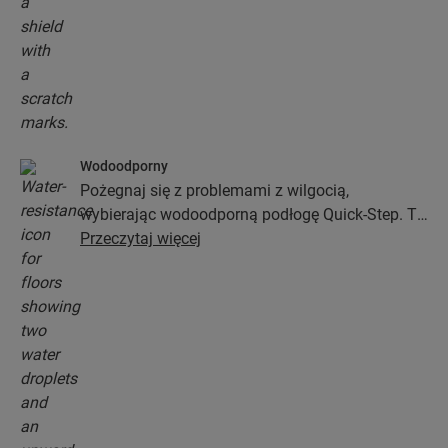
Wodoodporny
Pożegnaj się z problemami z wilgocią,
wybierając wodoodporną podłogę Quick-Step. Te
podłogi nie tylko wyglądają wyjątkowo stylowo i
Przeczytaj więcej
naturalnie, ale zapewniają także 100-procentową
odporność na wilgoć, przez co czyszczenie jest
prostsze niż kiedykolwiek wcześniej!