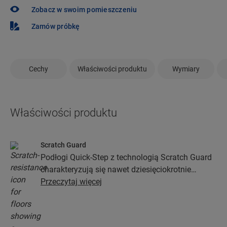
Zobacz w swoim pomieszczeniu
Zamów próbkę
Cechy
Właściwości produktu
Wymiary
Właściwości produktu
Scratch Guard
Podłogi Quick-Step z technologią Scratch Guard
charakteryzują się nawet dziesięciokrotnie
większą odpornością na zarysowania niż podłogi
Przeczytaj więcej
bez niej.