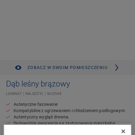
ZOBACZ W SWOIM POMIESZCZENIU
Dąb leśny brązowy
LAMINAT
MAJESTIC
MJ3548
Autenyczne fazowanie
Kompatybilne z ogrzewaniem i chłodzeniem podłogowym
Autentyczny wygląd drewna
Dożywotnia gwarancja na zastosowania mieszkalne
Długa, szeroka deska