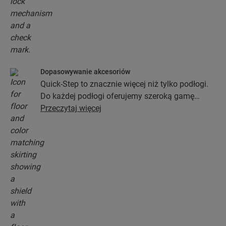
Dopasowywanie akcesoriów
Quick-Step to znacznie więcej niż tylko podłogi.
Do każdej podłogi oferujemy szeroką gamę
akcesoriów włącznie z podkładami, profilami
Przeczytaj więcej
wykończeniowymi oraz listwami
przypodłogowymi, które będą idealnie pasować
do koloru wybranej podłogi.