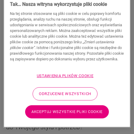
Wodoodporne
Tak… Nasza witryna wykorzystuje pliki cookie
179,95
Na tej stronie stosowane są pliki cookie w celu poprawy komfortu
PLN/m²
przeglądania, analizy ruchu na naszej stronie, obsługi funkcji
Sugerowana cena brutto
udostępniania w serwisach społecznościowych oraz wyświetlania
spersonalizowanych reklam. Można zaakceptować wszystkie pliki
Znajdź dealera w swoim regionie
cookie lub analityczne pliki cookie. Można też edytować ustawienia
plików cookie za pomocą poniższego linku
„Zmień ustawienia
Chcesz zobaczyć tę podłogę na żywo? Nadal nurtują
plików cookie”
. Istotne i funkcjonalne pliki cookie są niezbędne do
Cię jakieś pytania? Nie ma problemu! Zawsze możesz
prawidłowego funkcjonowania naszej strony. Pozostałe pliki cookie
są zapisywane dopiero po dokonaniu wyboru przez użytkownika.
znaleźć dealera w swoim pobliżu.
USTAWIENIA PLIKÓW COOKIE
WYSZUKAJ
ODRZUCENIE WSZYSTKICH
AKCEPTUJ WSZYSTKIE PLIKI COOKIE
Nie masz pewności, czy ta podłoga pasuje
do Twojego stylu i potrzeb?