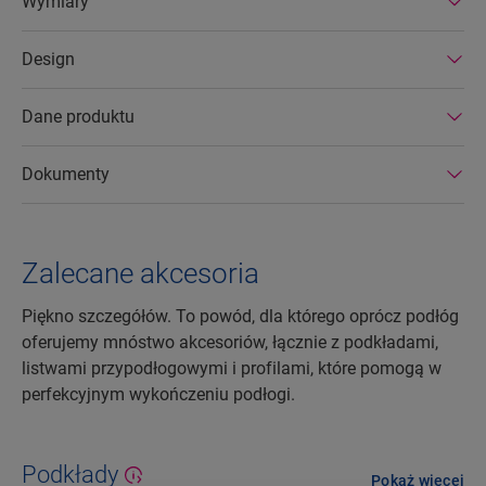
Wymiary
fabrykach. Podłogi laminowane Quick-Step
wyróżniają się ponadto bardzo długą
Design
żywotnością oraz przedłużoną gwarancją na
produkt. Można je również łatwo naprawiać i
usuwać.
Dane produktu
Dokumenty
Zalecane akcesoria
Piękno szczegółów. To powód, dla którego oprócz podłóg
oferujemy mnóstwo akcesoriów, łącznie z podkładami,
listwami przypodłogowymi i profilami, które pomogą w
perfekcyjnym wykończeniu podłogi.
Podkłady
Pokaż więcej