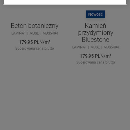
Nowość
Beton botaniczny
Kamień
przydymiony
LAMINAT
MUSE
MUS5494
Bluestone
179,95
PLN/m²
LAMINAT
MUSE
MUS5484
Sugerowana cena brutto
179,95
PLN/m²
Sugerowana cena brutto