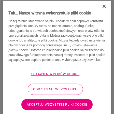
Tak… Nasza witryna wykorzystuje pliki cookie
Na tej stronie stosowane są pliki cookie w celu poprawy komfortu
przeglądania, analizy ruchu na naszej stronie, obsługi funkcji
udostępniania w serwisach społecznościowych oraz wyświetlania
spersonalizowanych reklam. Można zaakceptować wszystkie pliki
cookie lub analityczne pliki cookie. Można też edytować ustawienia
Beton barwiony
Terakota
plików cookie za pomocą poniższego linku
„Zmień ustawienia
plików cookie”
. Istotne i funkcjonalne pliki cookie są niezbędne do
LAMINAT
MUSE
MUS5491
LAMINAT
MUSE
MUS5490
prawidłowego funkcjonowania naszej strony. Pozostałe pliki cookie
są zapisywane dopiero po dokonaniu wyboru przez użytkownika.
179,95
PLN/m²
179,95
PLN/m²
Sugerowana cena brutto
Sugerowana cena brutto
USTAWIENIA PLIKÓW COOKIE
ODRZUCENIE WSZYSTKICH
AKCEPTUJ WSZYSTKIE PLIKI COOKIE