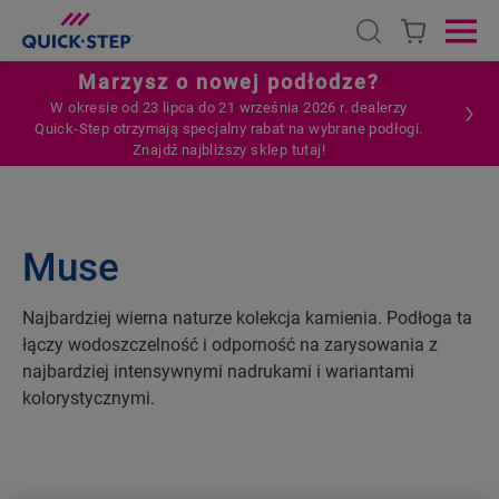
Open search
Ope
Marzysz o nowej podłodze?
W okresie od 23 lipca do 21 września 2026 r. dealerzy
Quick‑Step otrzymają specjalny rabat na wybrane podłogi.
Znajdź najbliższy sklep tutaj!
Muse
Najbardziej wierna naturze kolekcja kamienia. Podłoga ta
łączy wodoszczelność i odporność na zarysowania z
najbardziej intensywnymi nadrukami i wariantami
kolorystycznymi.