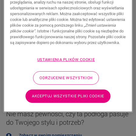
przeglądania, analizy ruchu na naszej stronie, obsługi funkcji
199,95
udostępniania w serwisach społecznościowych oraz wyświetlania
PLN/m²
spersonalizowanych reklam. Można zaakceptować wszystkie pliki
Sugerowana cena brutto
cookie lub analityczne pliki cookie. Można też edytować ustawienia
plików cookie za pomocą poniższego linku
„Zmień ustawienia
Znajdź dealera w swoim regionie
plików cookie”
. Istotne i funkcjonalne pliki cookie są niezbędne do
prawidłowego funkcjonowania naszej strony. Pozostałe pliki cookie
Chcesz zobaczyć tę podłogę na żywo? Nadal nurtują
są zapisywane dopiero po dokonaniu wyboru przez użytkownika.
Cię jakieś pytania? Nie ma problemu! Zawsze możesz
znaleźć dealera w swoim pobliżu.
USTAWIENIA PLIKÓW COOKIE
ODRZUCENIE WSZYSTKICH
WYSZUKAJ
AKCEPTUJ WSZYSTKIE PLIKI COOKIE
Nie masz pewności, czy ta podłoga pasuje
do Twojego stylu i potrzeb?
Zobacz w swoim pomieszczeniu