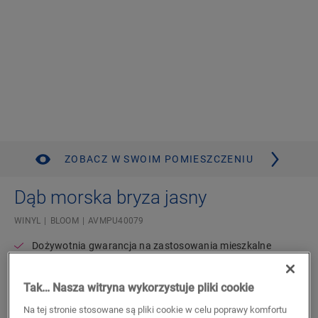
ZOBACZ W SWOIM POMIESZCZENIU
Dąb morska bryza jasny
WINYL
BLOOM
AVMPU40079
Dożywotnia gwarancja na zastosowania mieszkalne
Kompatybilne z ogrzewaniem i chłodzeniem podłogowym
Średnia deska
Tak… Nasza witryna wykorzystuje pliki cookie
Wodoodporne
Zintegrowany podkład
Na tej stronie stosowane są pliki cookie w celu poprawy komfortu