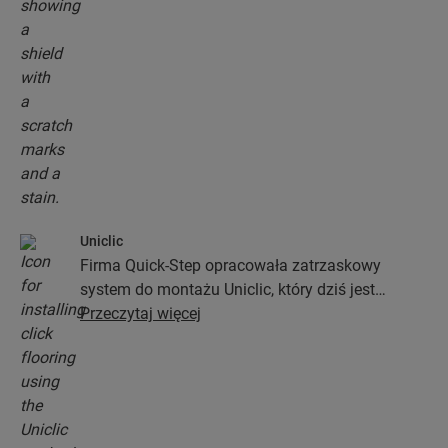
Uniclic
Firma Quick-Step opracowała zatrzaskowy
system do montażu Uniclic, który dziś jest
standardowym systemem stosowanym przy
Przeczytaj więcej
instalacji podłóg. Ten rewolucyjny i
opatentowany system zatrzaskowy pozwoli Ci
połączyć deski podłogowe bez najmniejszego
wysiłku.