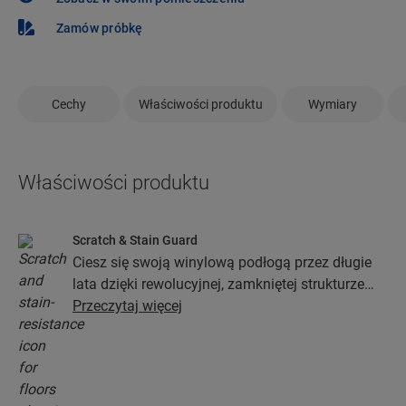
Zamów próbkę
Cechy
Właściwości produktu
Wymiary
Właściwości produktu
Scratch & Stain Guard
Ciesz się swoją winylową podłogą przez długie
lata dzięki rewolucyjnej, zamkniętej strukturze
wierzchniej warstwy opartej na technologiach
Przeczytaj więcej
Stain Guard i Scratch Guard. Powłoka ta chroni
przed zarysowaniami, plamami, zabrudzeniami i
zadrapaniami.