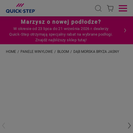
Open search
Ope
Marzysz o nowej podłodze?
W okresie od 23 lipca do 21 września 2026 r. dealerzy
Quick‑Step otrzymają specjalny rabat na wybrane podłogi.
Znajdź najbliższy sklep tutaj!
HOME
PANELE WINYLOWE
BLOOM
DĄB MORSKA BRYZA JASNY
Wpisz swoją lokalizację