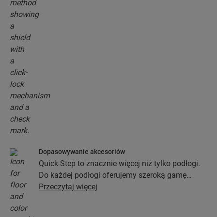
Dopasowywanie akcesoriów
Quick-Step to znacznie więcej niż tylko podłogi.
Do każdej podłogi oferujemy szeroką gamę
akcesoriów włącznie z podkładami, profilami
Przeczytaj więcej
wykończeniowymi oraz listwami
przypodłogowymi, które będą idealnie pasować