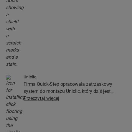
Uniclic
Firma Quick-Step opracowała zatrzaskowy
system do montażu Uniclic, który dziś jest
standardowym systemem stosowanym przy
Przeczytaj więcej
instalacji podłóg. Ten rewolucyjny i
opatentowany system zatrzaskowy pozwoli Ci
połączyć deski podłogowe bez najmniejszego
wysiłku.