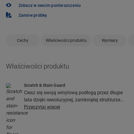
Zobacz w swoim pomieszczeniu
Zamów próbkę
Cechy
Właściwości produktu
Wymiary
Właściwości produktu
Scratch & Stain Guard
Ciesz się swoją winylową podłogą przez długie
lata dzięki rewolucyjnej, zamkniętej strukturze
wierzchniej warstwy opartej na technologiach
Przeczytaj więcej
Stain Guard i Scratch Guard. Powłoka ta chroni
przed zarysowaniami, plamami, zabrudzeniami i
zadrapaniami.