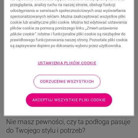
Wodoodporne
przeglądania, analizy ruchu na naszej stronie, obsługi funkcji
udostępniania w serwisach społecznościowych oraz wyświetlania
199,95
PLN/m²
spersonalizowanych reklam. Można zaakceptować wszystkie pliki
cookie lub analityczne pliki cookie. Można też edytować ustawienia
Sugerowana cena brutto
plików cookie za pomocą poniższego linku
„Zmień ustawienia
Znajdź dealera w swoim regionie
plików cookie”
. Istotne i funkcjonalne pliki cookie są niezbędne do
prawidłowego funkcjonowania naszej strony. Pozostałe pliki cookie
są zapisywane dopiero po dokonaniu wyboru przez użytkownika.
Chcesz zobaczyć tę podłogę na żywo? Nadal nurtują
Cię jakieś pytania? Nie ma problemu! Zawsze możesz
znaleźć dealera w swoim pobliżu.
USTAWIENIA PLIKÓW COOKIE
ODRZUCENIE WSZYSTKICH
WYSZUKAJ
AKCEPTUJ WSZYSTKIE PLIKI COOKIE
Nie masz pewności, czy ta podłoga pasuje
do Twojego stylu i potrzeb?