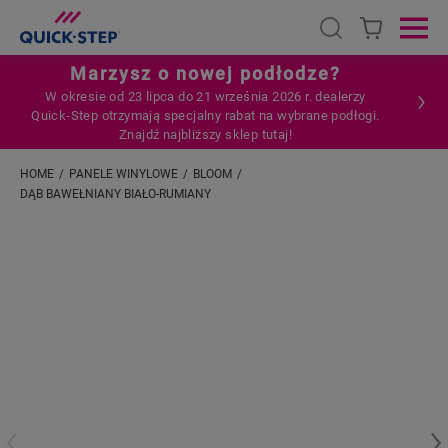
Open search
Ope
Marzysz o nowej podłodze?
W okresie od 23 lipca do 21 września 2026 r. dealerzy
Quick‑Step otrzymają specjalny rabat na wybrane podłogi.
Znajdź najbliższy sklep tutaj!
HOME
PANELE WINYLOWE
BLOOM
DĄB BAWEŁNIANY BIAŁO-RUMIANY
Wpisz swoją lokalizację