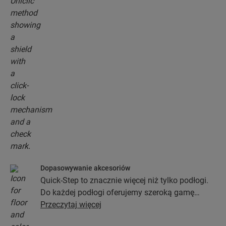
Dopasowywanie akcesoriów
Quick-Step to znacznie więcej niż tylko podłogi.
Do każdej podłogi oferujemy szeroką gamę
akcesoriów włącznie z podkładami, profilami
Przeczytaj więcej
wykończeniowymi oraz listwami