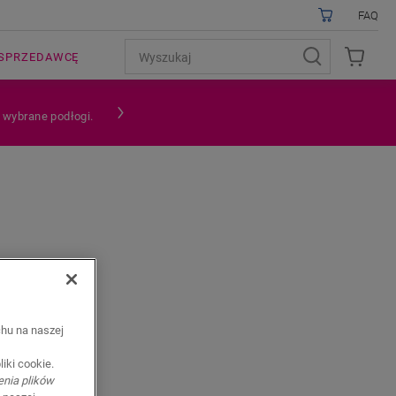
FAQ
SPRZEDAWCĘ
a wybrane podłogi.
chu na naszej
łóg
iki cookie.
,
enia plików