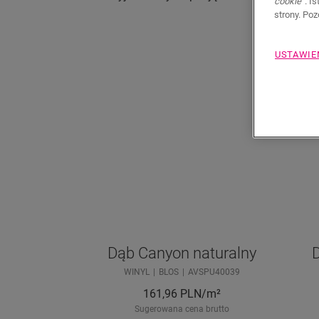
cookie”
. I
strony. Po
USTAWIE
Dąb Canyon naturalny
WINYL
BLOS
AVSPU40039
161,96
PLN/m²
Sugerowana cena brutto