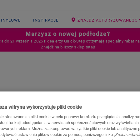
WINYLOWE
INSPIRACJE
ZNAJDŹ AUTORYZOWANEGO 
Marzysz o nowej podłodze?
ca do 21 września 2026 r. dealerzy Quick‑Step otrzymają specjalny rabat n
Znajdź najbliższy sklep tutaj!
za witryna wykorzystuje pliki cookie
nie stosowane są pliki cookie w celu poprawy komfortu przeglądania, analizy ru
wytrzymałą podłogę o godnej zaufania użyteczności. Kolekcja pod
bsługi funkcji udostępniania w serwisach społecznościowych oraz wyświetlania
zowanych reklam. Można zaakceptować wszystkie pliki cookie lub analityczne pl
marzeń o naturze budzącej się do życia. Odkryj nasze stonowane
edytować ustawienia plików cookie za pomocą poniższego linku
„Zmień ustawi
ymarzonej podłogi.