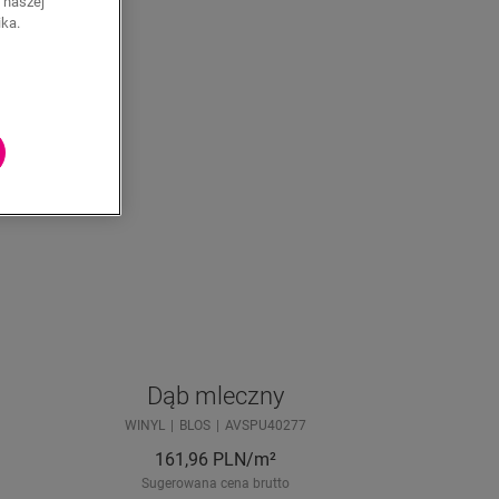
 naszej
ika.
Dąb mleczny
WINYL
BLOS
AVSPU40277
161,96
PLN/m²
Sugerowana cena brutto