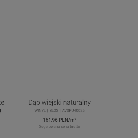
ze
Dąb wiejski naturalny
ą
WINYL
BLOS
AVSPU40025
161,96
PLN/m²
Sugerowana cena brutto