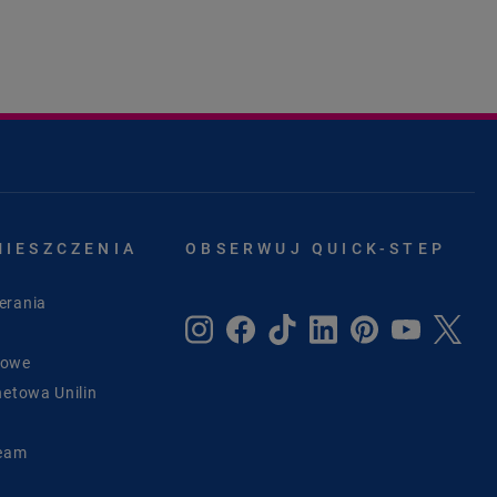
MIESZCZENIA
OBSERWUJ QUICK-STEP
erania
sowe
netowa Unilin
Team