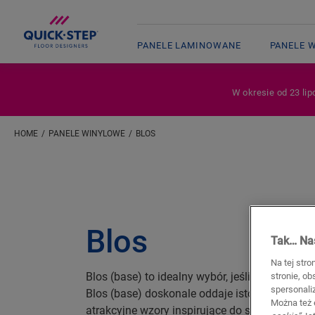
PANELE LAMINOWANE
PANELE 
W okresie od 23 lip
HOME
PANELE WINYLOWE
BLOS
Blos
Tak… Nas
Na tej stro
Blos (base) to idealny wybór, jeśli chodzi o 
stronie, o
spersonali
Blos (base) doskonale oddaje istotę wiosny i 
Można też 
atrakcyjne wzory inspirujące do stworzenia w