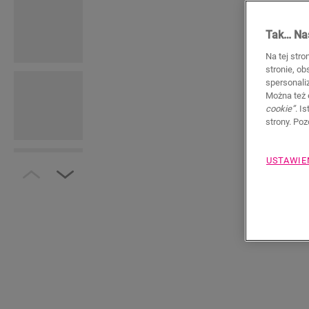
Tak… Nas
Na tej stro
stronie, o
spersonali
Można też 
cookie”
. I
strony. Po
USTAWIE