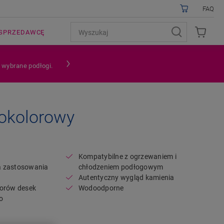
FAQ
SPRZEDAWCĘ
a wybrane podłogi.
lokolorowy
Open image in lightbox
Kompatybilne z ogrzewaniem i
a zastosowania
chłodzeniem podłogowym
Autentyczny wygląd kamienia
zorów desek
Wodoodporne
o