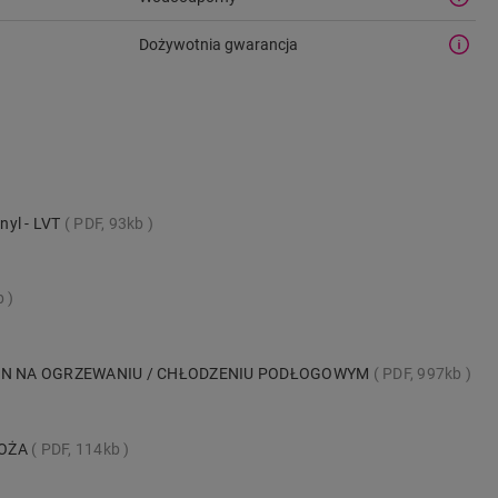
Dożywotnia gwarancja
nyl - LVT
PDF, 93kb
b
IN NA OGRZEWANIU / CHŁODZENIU PODŁOGOWYM
PDF, 997kb
ŁOŻA
PDF, 114kb