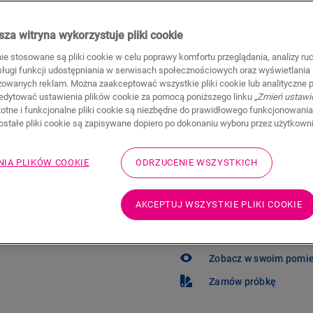
109,95
PLN/m²
Sugerowana cena brutto
za witryna wykorzystuje pliki cookie
Znajdź dealera 
nie stosowane są pliki cookie w celu poprawy komfortu przeglądania, analizy ru
bsługi funkcji udostępniania w serwisach społecznościowych oraz wyświetlania
Chcesz zobaczyć tę podło
zowanych reklam. Można zaakceptować wszystkie pliki cookie lub analityczne pl
problemu! Zawsze możesz
edytować ustawienia plików cookie za pomocą poniższego linku
„Zmień ustawi
stotne i funkcjonalne pliki cookie są niezbędne do prawidłowego funkcjonowania
zostałe pliki cookie są zapisywane dopiero po dokonaniu wyboru przez użytkown
NIA PLIKÓW COOKIE
ODRZUCENIE WSZYSTKICH
Nie masz pewności, 
AKCEPTUJ WSZYSTKIE PLIKI COOKIE
potrzeb?
Zobacz w swoim pomi
Zamów próbkę