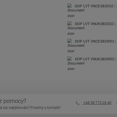
DOP LVT VNCES82D02
DOP LVT VNUKS82D02
DOP LVT VNCES82W02
DOP LVT VNUKS82W02
sz pomocy?
+48 58 773 26 40
 lub wątpliwości? Prosimy o kontakt!