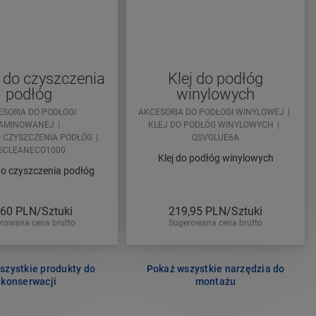
 do czyszczenia
Klej do podłóg
podłóg
winylowych
ESORIA DO PODŁOGI
AKCESORIA DO PODŁOGI WINYLOWEJ
AMINOWANEJ
KLEJ DO PODŁÓG WINYLOWYCH
 CZYSZCZENIA PODŁÓG
QSVGLUE6A
SCLEANECO1000
Klej do podłóg winylowych
do czyszczenia podłóg
,60
PLN/Sztuki
219,95
PLN/Sztuki
rowana cena brutto
Sugerowana cena brutto
szystkie produkty do
Pokaż wszystkie narzędzia do
konserwacji
montażu