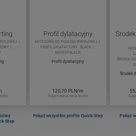
rting
Profil dylatacyjny
Środek
WINYLOWEJ
AKCESORIA DO PODŁOGI WINYLOWEJ
ROWY
PROFIL DYLATACYJNY - BLACK
AKC
7
NEVEXPBLACK
L
ŚRODEK DO
ing
Profil dylatacyjny
Q
Środek 
m
120,70
PLN/m
55
rutto
Sugerowana cena brutto
Suge
istwy
Pokaż wszystkie profile Quick-Step
Pokaż w
ck-Step