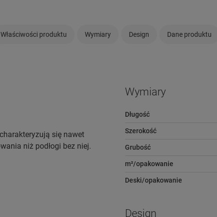
Właściwości produktu
Wymiary
Design
Dane produktu
Wymiary
Długość
Szerokość
charakteryzują się nawet
wania niż podłogi bez niej.
Grubość
m²/opakowanie
Deski/opakowanie
Design