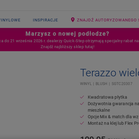
WINYLOWE
INSPIRACJE
ZNAJDŹ AUTORYZOWANEGO 
Marzysz o nowej podłodze?
ca do 21 września 2026 r. dealerzy Quick‑Step otrzymają specjalny rabat n
Znajdź najbliższy sklep tutaj!
Terazzo wie
Open image in lightbox
WINYL
BLUSH
SGTC20307
Kwadratowa płytka
Dożywotnia gwarancja n
mieszkalne
Opcje Mix & match dla w
Montaż na klej lub Flex Pr