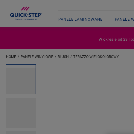
PANELE LAMINOWANE
PANELE 
W okresie od 23 lip
HOME
PANELE WINYLOWE
BLUSH
TERAZZO WIELOKOLOROWY
Wpisz swoją lokalizację
Open image in lightbox