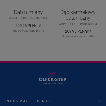
Dąb rumiany
Dąb karmelowy
botaniczny
WINYL
CIRO
AVHBU40359
WINYL
CIRO
AVHBU40364
209,95
PLN/m²
Sugerowana cena brutto
209,95
PLN/m²
Sugerowana cena brutto
INFORMACJE O NAS