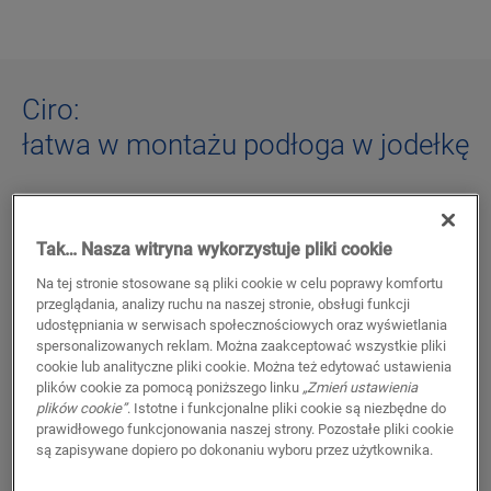
Ciro:
łatwa w montażu podłoga w jodełkę
Wyobraź sobie dom, który łączy w sobie klasyczne style i
współczesność.
W kolekcji Rigid Alpha Vinyl,
podłogi
Tak… Nasza witryna wykorzystuje pliki cookie
winylowe Ciro w jodełkę wnoszą ponadczasową
elegancję dzięki palecie naturalnych kolorów, które
Na tej stronie stosowane są pliki cookie w celu poprawy komfortu
przeglądania, analizy ruchu na naszej stronie, obsługi funkcji
przywodzą na myśl drewno muśnięte słońcem. Ponadto
udostępniania w serwisach społecznościowych oraz wyświetlania
wykładziny Ciro z podkładem są wytrzymałe, ciche, łatwe
spersonalizowanych reklam. Można zaakceptować wszystkie pliki
w montażu i całkowicie wodoszczelne. Zapewnij luksus w
cookie lub analityczne pliki cookie. Można też edytować ustawienia
każdym pomieszczeniu, nawet w kuchni i łazience.
plików cookie za pomocą poniższego linku
„Zmień ustawienia
plików cookie”
. Istotne i funkcjonalne pliki cookie są niezbędne do
prawidłowego funkcjonowania naszej strony. Pozostałe pliki cookie
są zapisywane dopiero po dokonaniu wyboru przez użytkownika.
ODKRYJ NASZE PODŁOGI CIRO