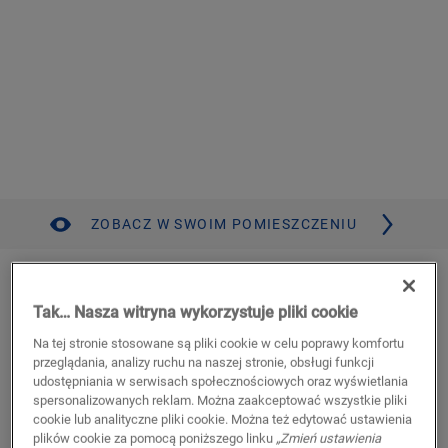
ZOBACZ W SWOIM POMIESZCZENIU
Dąb jesienny naturalny
Tak… Nasza witryna wykorzystuje pliki cookie
WINYL
FUSE
SGMPC20325
Na tej stronie stosowane są pliki cookie w celu poprawy komfortu
Autenyczne fazowanie
przeglądania, analizy ruchu na naszej stronie, obsługi funkcji
Średnia deska
udostępniania w serwisach społecznościowych oraz wyświetlania
Opcje Mix & match w kolekcji Pristine
spersonalizowanych reklam. Można zaakceptować wszystkie pliki
Montaż na klej lub Flex Pro
cookie lub analityczne pliki cookie. Można też edytować ustawienia
Kompatybilne z ogrzewaniem i chłodzeniem podłogowym
plików cookie za pomocą poniższego linku
„Zmień ustawienia