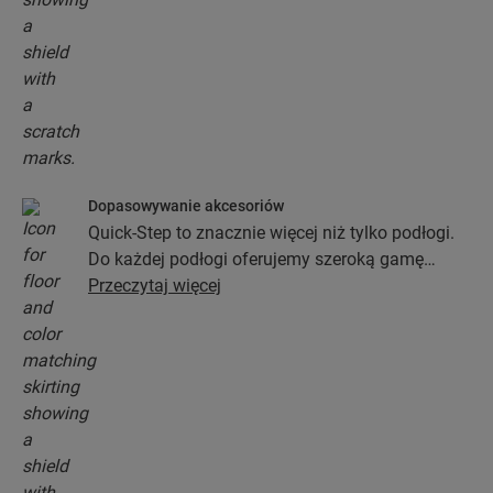
Dopasowywanie akcesoriów
Quick-Step to znacznie więcej niż tylko podłogi.
Do każdej podłogi oferujemy szeroką gamę
akcesoriów włącznie z podkładami, profilami
Przeczytaj więcej
wykończeniowymi oraz listwami
przypodłogowymi, które będą idealnie pasować
do koloru wybranej podłogi.