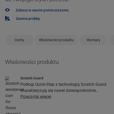
Zobacz w swoim pomieszczeniu
Zamów próbkę
Cechy
Właściwości produktu
Wymiary
Właściwości produktu
Scratch Guard
Podłogi Quick-Step z technologią Scratch Guard
charakteryzują się nawet dziesięciokrotnie
większą odpornością na zarysowania niż podłogi
Przeczytaj więcej
bez niej.