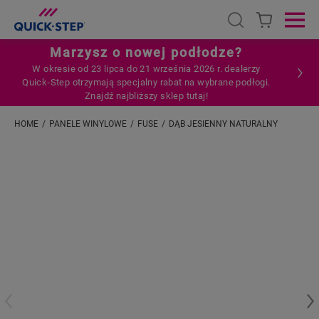
Open search
Ope
Marzysz o nowej podłodze?
W okresie od 23 lipca do 21 września 2026 r. dealerzy
Quick‑Step otrzymają specjalny rabat na wybrane podłogi.
Znajdź najbliższy sklep tutaj!
HOME
PANELE WINYLOWE
FUSE
DĄB JESIENNY NATURALNY
Wpisz swoją lokalizację