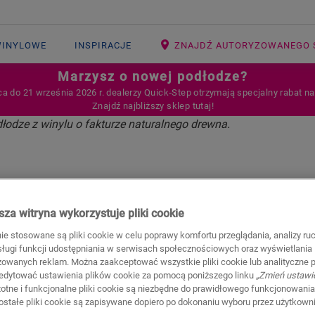
WINYLOWE
INSPIRACJE
ZNAJDŹ AUTORYZOWANEGO 
Marzysz o nowej podłodze?
ca do 21 września 2026 r. dealerzy Quick‑Step otrzymają specjalny rabat n
Znajdź najbliższy sklep tutaj!
 RENOWACJI
 WINYLOWE QUI
za witryna wykorzystuje pliki cookie
ALNE DO RENOW
nie stosowane są pliki cookie w celu poprawy komfortu przeglądania, analizy ru
bsługi funkcji udostępniania w serwisach społecznościowych oraz wyświetlania
zowanych reklam. Można zaakceptować wszystkie pliki cookie lub analityczne pl
edytować ustawienia plików cookie za pomocą poniższego linku
„Zmień ustawi
stotne i funkcjonalne pliki cookie są niezbędne do prawidłowego funkcjonowania
zostałe pliki cookie są zapisywane dopiero po dokonaniu wyboru przez użytkown