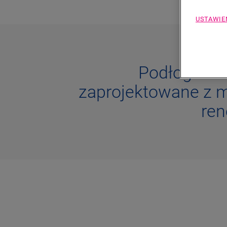
USTAWIE
Podłogi win
zaprojektowane z m
ren