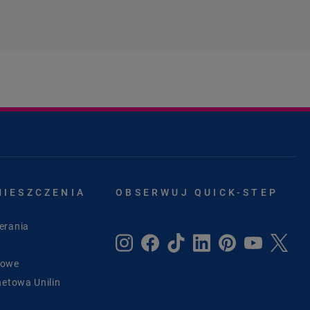
MIESZCZENIA
OBSERWUJ QUICK-STEP
erania
sowe
netowa Unilin