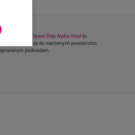
odłogi winylowe
Quick-Step Alpha Vinyl
to
acji – nadaje się do nierównych powierzchni,
ntegrowanym podkładem.