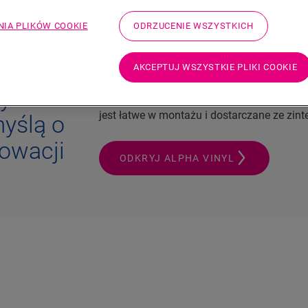
NIA PLIKÓW COOKIE
ODRZUCENIE WSZYSTKICH
AKCEPTUJ WSZYSTKIE PLIKI COOKIE
Wyróżniające się unikalnymi atrybutami p
ylowe:
doskonałe rozwiązanie podłogowe do renow
jest łatwe w montażu i dostarczane ze zi
yślą o
owacji
ODKRYJ ALPHA VINYL