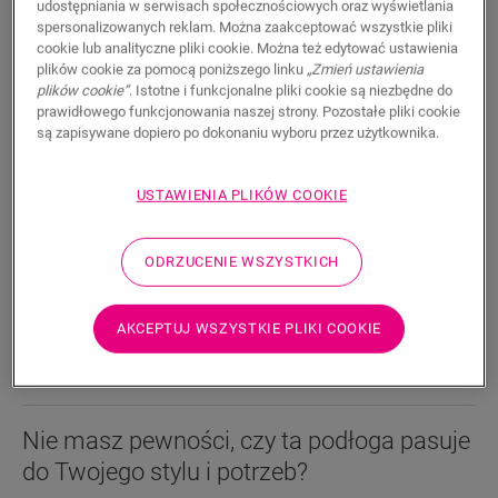
Zintegrowany podkład
udostępniania w serwisach społecznościowych oraz wyświetlania
spersonalizowanych reklam. Można zaakceptować wszystkie pliki
199,95
cookie lub analityczne pliki cookie. Można też edytować ustawienia
PLN/m²
plików cookie za pomocą poniższego linku
„Zmień ustawienia
Sugerowana cena brutto
plików cookie”
. Istotne i funkcjonalne pliki cookie są niezbędne do
prawidłowego funkcjonowania naszej strony. Pozostałe pliki cookie
Znajdź dealera w swoim regionie
są zapisywane dopiero po dokonaniu wyboru przez użytkownika.
Chcesz zobaczyć tę podłogę na żywo? Nadal nurtują
Cię jakieś pytania? Nie ma problemu! Zawsze możesz
USTAWIENIA PLIKÓW COOKIE
znaleźć dealera w swoim pobliżu.
ODRZUCENIE WSZYSTKICH
AKCEPTUJ WSZYSTKIE PLIKI COOKIE
WYSZUKAJ
Nie masz pewności, czy ta podłoga pasuje
do Twojego stylu i potrzeb?