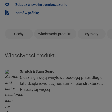
Zobacz w swoim pomieszczeniu
Zamów próbkę
Cechy
Właściwości produktu
Wymiary
Właściwości produktu
Scratch & Stain Guard
Ciesz się swoją winylową podłogą przez długie
lata dzięki rewolucyjnej, zamkniętej strukturze
wierzchniej warstwy opartej na technologiach
Przeczytaj więcej
Stain Guard i Scratch Guard. Powłoka ta chroni
przed zarysowaniami, plamami, zabrudzeniami i
zadrapaniami.