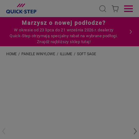
Open search
Ope
Marzysz o nowej podłodze?
W okresie od 23 lipca do 21 września 2026 r. dealerzy
Quick‑Step otrzymają specjalny rabat na wybrane podłogi.
Znajdź najbliższy sklep tutaj!
HOME
PANELE WINYLOWE
ILLUME
SOFT SAGE
Wpisz swoją lokalizację