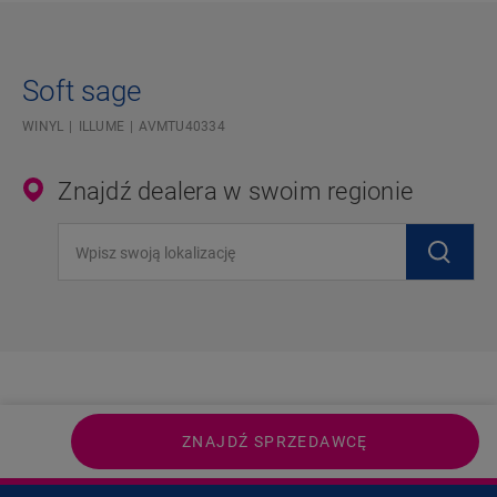
Soft sage
WINYL
ILLUME
AVMTU40334
Znajdź dealera w swoim regionie
Wpisz swoją lokalizację
ZNAJDŹ SPRZEDAWCĘ