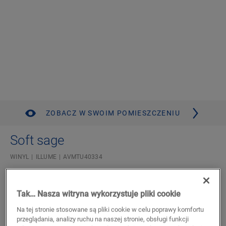
ZOBACZ W SWOIM POMIESZCZENIU
Soft sage
WINYL
ILLUME
AVMTU40334
Luksusowa płytka średnia
Dożywotnia gwarancja na zastosowania mieszkalne
Tak… Nasza witryna wykorzystuje pliki cookie
Kompatybilne z ogrzewaniem i chłodzeniem podłogowym
Autentyczny wygląd kamienia
Na tej stronie stosowane są pliki cookie w celu poprawy komfortu
Wodoodporne
przeglądania, analizy ruchu na naszej stronie, obsługi funkcji