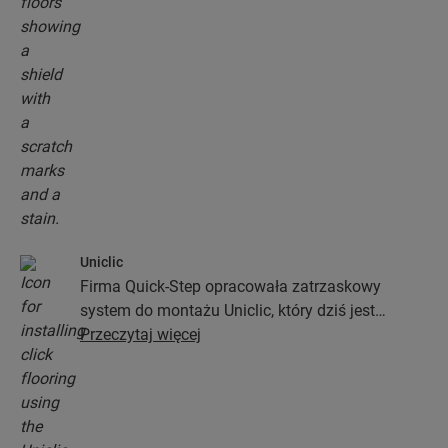
Uniclic
Firma Quick-Step opracowała zatrzaskowy
system do montażu Uniclic, który dziś jest
standardowym systemem stosowanym przy
Przeczytaj więcej
instalacji podłóg. Ten rewolucyjny i
opatentowany system zatrzaskowy pozwoli Ci
połączyć deski podłogowe bez najmniejszego
wysiłku.