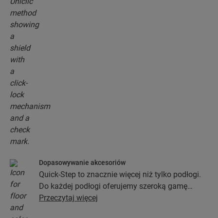
Dopasowywanie akcesoriów
Quick-Step to znacznie więcej niż tylko podłogi.
Do każdej podłogi oferujemy szeroką gamę
akcesoriów włącznie z podkładami, profilami
Przeczytaj więcej
wykończeniowymi oraz listwami