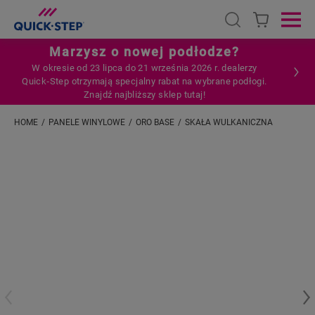
Open search
Ope
Marzysz o nowej podłodze?
W okresie od 23 lipca do 21 września 2026 r. dealerzy
Quick‑Step otrzymają specjalny rabat na wybrane podłogi.
Znajdź najbliższy sklep tutaj!
HOME
PANELE WINYLOWE
ORO BASE
SKAŁA WULKANICZNA
Wpisz swoją lokalizację