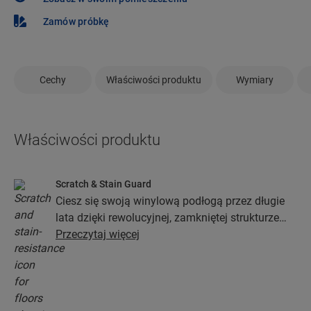
Zamów próbkę
Cechy
Właściwości produktu
Wymiary
Właściwości produktu
Scratch & Stain Guard
Ciesz się swoją winylową podłogą przez długie
lata dzięki rewolucyjnej, zamkniętej strukturze
wierzchniej warstwy opartej na technologiach
Przeczytaj więcej
Stain Guard i Scratch Guard. Powłoka ta chroni
przed zarysowaniami, plamami, zabrudzeniami i
zadrapaniami.