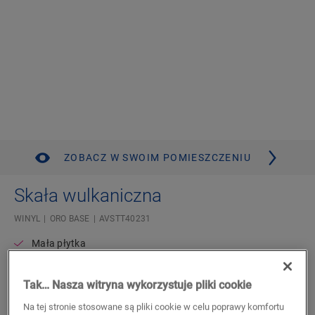
ZOBACZ W SWOIM POMIESZCZENIU
Skała wulkaniczna
WINYL
ORO BASE
AVSTT40231
Mała płytka
Kompatybilne z ogrzewaniem i chłodzeniem podłogowym
Dożywotnia gwarancja na zastosowania mieszkalne
Tak… Nasza witryna wykorzystuje pliki cookie
Autentyczny wygląd kamienia
Wodoodporne
Na tej stronie stosowane są pliki cookie w celu poprawy komfortu