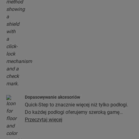
Dopasowywanie akcesoriów
Quick-Step to znacznie więcej niż tylko podłogi.
Do każdej podłogi oferujemy szeroką gamę
akcesoriów włącznie z podkładami, profilami
Przeczytaj więcej
wykończeniowymi oraz listwami
przypodłogowymi, które będą idealnie pasować