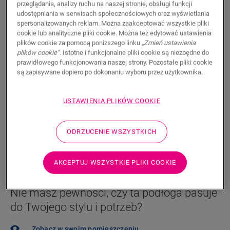
przeglądania, analizy ruchu na naszej stronie, obsługi funkcji
169,95
udostępniania w serwisach społecznościowych oraz wyświetlania
PLN/m²
spersonalizowanych reklam. Można zaakceptować wszystkie pliki
Sugerowana cena brutto
cookie lub analityczne pliki cookie. Można też edytować ustawienia
plików cookie za pomocą poniższego linku
„Zmień ustawienia
Znajdź dealera w swoim regionie
plików cookie”
. Istotne i funkcjonalne pliki cookie są niezbędne do
prawidłowego funkcjonowania naszej strony. Pozostałe pliki cookie
Chcesz zobaczyć tę podłogę na żywo? Nadal nurtują
są zapisywane dopiero po dokonaniu wyboru przez użytkownika.
Cię jakieś pytania? Nie ma problemu! Zawsze możesz
znaleźć dealera w swoim pobliżu.
USTAWIENIA PLIKÓW COOKIE
ODRZUCENIE WSZYSTKICH
WYSZUKAJ
AKCEPTUJ WSZYSTKIE PLIKI COOKIE
Nie masz pewności, czy ta podłoga pasuje
do Twojego stylu i potrzeb?
Zobacz w swoim pomieszczeniu