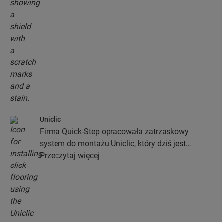
Uniclic
Firma Quick-Step opracowała zatrzaskowy
system do montażu Uniclic, który dziś jest
standardowym systemem stosowanym przy
Przeczytaj więcej
instalacji podłóg. Ten rewolucyjny i
opatentowany system zatrzaskowy pozwoli Ci
połączyć deski podłogowe bez najmniejszego
wysiłku.