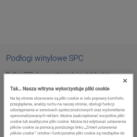
Podłogi winylowe SPC
Podłogi SPC słyną z wytrzymałości, stabilności i
wodoodporny ochrony.
Quick-Step Vinyl
zaczyna od tej
Tak… Nasza witryna wykorzystuje pliki cookie
samej solidnej bazy i idzie o krok dalej. Zyskujesz
bardziej naturalne detale, miększe, cieplejsze odczucie
Na tej stronie stosowane są pliki cookie w celu poprawy komfortu
pod stopami i dopracowane wykończenie, które podnosi
przeglądania, analizy ruchu na naszej stronie, obsługi funkcji
udostępniania w serwisach społecznościowych oraz wyświetlania
standard każdego wnętrza. A wszystko to bez
spersonalizowanych reklam. Można zaakceptować wszystkie pliki
kompromisów w kwestii wytrzymałości
cookie lub analityczne pliki cookie. Można też edytować ustawienia
plików cookie za pomocą poniższego linku
„Zmień ustawienia
plików cookie”
. Istotne i funkcjonalne pliki cookie są niezbędne do