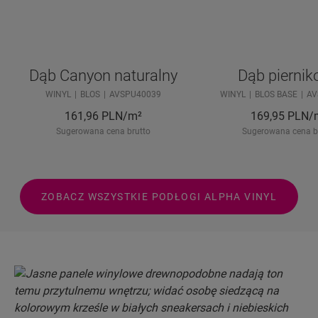
Dąb Canyon naturalny
Dąb pierni
WINYL
BLOS
AVSPU40039
WINYL
BLOS BASE
AV
161,96
PLN/m²
169,95
PLN/
Sugerowana cena brutto
Sugerowana cena b
ZOBACZ WSZYSTKIE PODŁOGI ALPHA VINYL