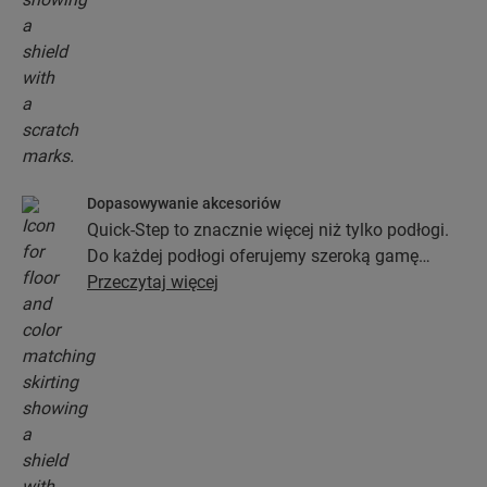
Dopasowywanie akcesoriów
Quick-Step to znacznie więcej niż tylko podłogi.
Do każdej podłogi oferujemy szeroką gamę
akcesoriów włącznie z podkładami, profilami
Przeczytaj więcej
wykończeniowymi oraz listwami
przypodłogowymi, które będą idealnie pasować
do koloru wybranej podłogi.