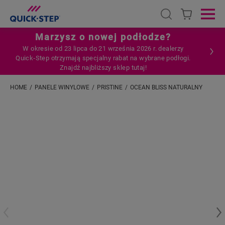
Open search
Ope
Marzysz o nowej podłodze?
W okresie od 23 lipca do 21 września 2026 r. dealerzy
Quick‑Step otrzymają specjalny rabat na wybrane podłogi.
Znajdź najbliższy sklep tutaj!
HOME
PANELE WINYLOWE
PRISTINE
OCEAN BLISS NATURALNY
Wpisz swoją lokalizację