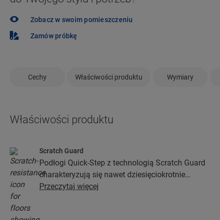
Zobacz w swoim pomieszczeniu
Zamów próbkę
Cechy
Właściwości produktu
Wymiary
Właściwości produktu
Scratch Guard
Podłogi Quick-Step z technologią Scratch Guard
charakteryzują się nawet dziesięciokrotnie
większą odpornością na zarysowania niż podłogi
Przeczytaj więcej
bez niej.