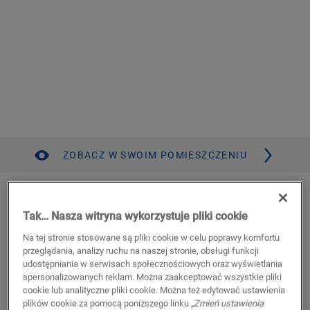
ZOBACZ W SWOIM POMIESZCZENIU
Ocean bliss naturalny
Tak… Nasza witryna wykorzystuje pliki cookie
WINYL
PRISTINE
SGHBC20326
Na tej stronie stosowane są pliki cookie w celu poprawy komfortu
Autenyczne fazowanie
przeglądania, analizy ruchu na naszej stronie, obsługi funkcji
Opcje Mix & match w kolekcji Fuse lub Liv
udostępniania w serwisach społecznościowych oraz wyświetlania
Dożywotnia gwarancja na zastosowania mieszkalne
spersonalizowanych reklam. Można zaakceptować wszystkie pliki
Kompatybilne z ogrzewaniem i chłodzeniem podłogowym
cookie lub analityczne pliki cookie. Można też edytować ustawienia
Wzór jodełki klasycznej
plików cookie za pomocą poniższego linku
„Zmień ustawienia