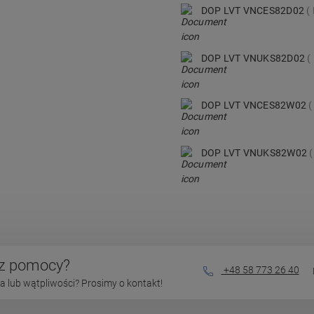
DOP LVT VNCES82D02
DOP LVT VNUKS82D02
DOP LVT VNCES82W02
DOP LVT VNUKS82W02
sz pomocy?
+48 58 773 26 40
 lub wątpliwości? Prosimy o kontakt!