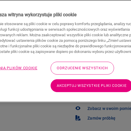
129,95
PLN/m²
Sugerowana cena brutto
za witryna wykorzystuje pliki cookie
Znajdź dealera 
nie stosowane są pliki cookie w celu poprawy komfortu przeglądania, analizy ru
bsługi funkcji udostępniania w serwisach społecznościowych oraz wyświetlania
Chcesz zobaczyć tę podło
zowanych reklam. Można zaakceptować wszystkie pliki cookie lub analityczne pl
problemu! Zawsze możesz
edytować ustawienia plików cookie za pomocą poniższego linku
„Zmień ustawi
stotne i funkcjonalne pliki cookie są niezbędne do prawidłowego funkcjonowania
zostałe pliki cookie są zapisywane dopiero po dokonaniu wyboru przez użytkown
NIA PLIKÓW COOKIE
ODRZUCENIE WSZYSTKICH
Nie masz pewności, 
AKCEPTUJ WSZYSTKIE PLIKI COOKIE
potrzeb?
Zobacz w swoim pomi
Zamów próbkę