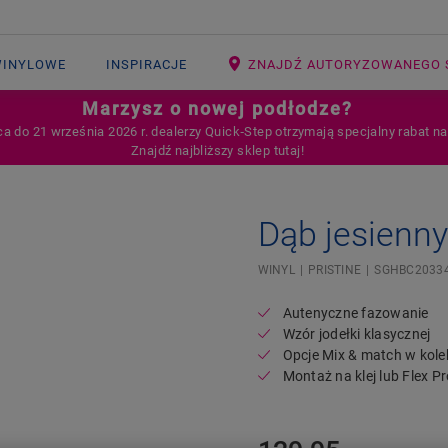
WINYLOWE
INSPIRACJE
ZNAJDŹ AUTORYZOWANEGO 
Marzysz o nowej podłodze?
ca do 21 września 2026 r. dealerzy Quick‑Step otrzymają specjalny rabat n
Znajdź najbliższy sklep tutaj!
Dąb jesienn
Open image in lightbox
WINYL
PRISTINE
SGHBC2033
Autenyczne fazowanie
Wzór jodełki klasycznej
Opcje Mix & match w kolek
Montaż na klej lub Flex Pr