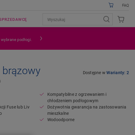
FAQ
SPRZEDAWCĘ
a wybrane podłogi.
y brązowy
Open image in lightbox
Dostępne w
Warianty: 2
4
Kompatybilne z ogrzewaniem i
chłodzeniem podłogowym
cji Fuse lub Liv
Dożywotnia gwarancja na zastosowania
o
mieszkalne
Wodoodporne