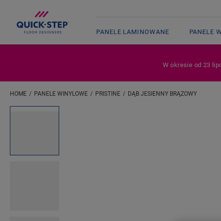
PANELE LAMINOWANE
PANELE 
W okresie od 23 lip
HOME
PANELE WINYLOWE
PRISTINE
DĄB JESIENNY BRĄZOWY
Wpisz swoją lokalizację
Open image in lightbox