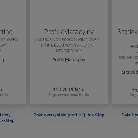
rting
Profil dylatacyjny
Środek
WINYLOWEJ
AKCESORIA DO PODŁOGI WINYLOWEJ
ZOWY
PROFIL DYLATACYJNY - BLACK
AKC
4
NEVEXPBLACK
L
ŚRODEK DO
ing
Profil dylatacyjny
Q
Środek 
m
120,70
PLN/m
55
rutto
Sugerowana cena brutto
Suge
istwy
Pokaż wszystkie profile Quick-Step
Pokaż w
ck-Step