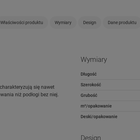
Właściwości produktu
Wymiary
Design
Dane produktu
Wymiary
Długość
Szerokość
charakteryzują się nawet
wania niż podłogi bez niej.
Grubość
m²/opakowanie
Deski/opakowanie
Design