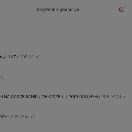
Dożywotnia gwarancja
nyl - LVT
PDF, 93kb
b
IN NA OGRZEWANIU / CHŁODZENIU PODŁOGOWYM
PDF, 997kb
ŁOŻA
PDF, 114kb