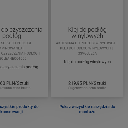
 do czyszczenia
Klej do podłóg
podłóg
winylowych
ESORIA DO PODŁOGI
AKCESORIA DO PODŁOGI WINYLOWEJ
AMINOWANEJ
KLEJ DO PODŁÓG WINYLOWYCH
 CZYSZCZENIA PODŁÓG
QSVGLUE6A
SCLEANECO1000
Klej do podłóg winylowych
do czyszczenia podłóg
,60
PLN/Sztuki
219,95
PLN/Sztuki
rowana cena brutto
Sugerowana cena brutto
szystkie produkty do
Pokaż wszystkie narzędzia do
konserwacji
montażu