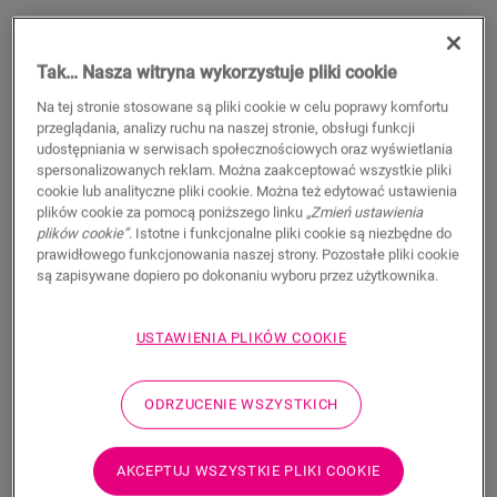
Tak… Nasza witryna wykorzystuje pliki cookie
Na tej stronie stosowane są pliki cookie w celu poprawy komfortu
przeglądania, analizy ruchu na naszej stronie, obsługi funkcji
udostępniania w serwisach społecznościowych oraz wyświetlania
spersonalizowanych reklam. Można zaakceptować wszystkie pliki
cookie lub analityczne pliki cookie. Można też edytować ustawienia
plików cookie za pomocą poniższego linku
„Zmień ustawienia
plików cookie”
. Istotne i funkcjonalne pliki cookie są niezbędne do
Profil wyrównujący - Black
prawidłowego funkcjonowania naszej strony. Pozostałe pliki cookie
są zapisywane dopiero po dokonaniu wyboru przez użytkownika.
AKCESORIA DO PODŁOGI WINYLOWEJ
PROFIL WYRÓWNUJĄCY
NEVADPBLACK
USTAWIENIA PLIKÓW COOKIE
Beautiful finish
For your vinyl floor
Respect expansion joints
ODRZUCENIE WSZYSTKICH
Scratch-resistant top layer
120,70
PLN/m
AKCEPTUJ WSZYSTKIE PLIKI COOKIE
Sugerowana cena brutto