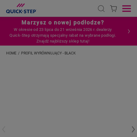
Open search
Ope
Marzysz o nowej podłodze?
W okresie od 23 lipca do 21 września 2026 r. dealerzy
Quick‑Step otrzymają specjalny rabat na wybrane podłogi.
Znajdź najbliższy sklep tutaj!
HOME
PROFIL WYRÓWNUJĄCY - BLACK
Wpisz swoją lokalizację