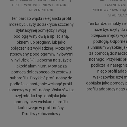
AKCESORIA DO PODŁOGI WINYLOWEJ
AKCESORIA DO P
PROFIL WYKOŃCZENIOWY - BLACK
LAMINOWANE
NEVENPBLACK
PROFIL WYRÓWNUJĄCY
SFADPBLA
Ten bardzo wąski i elegancki profil
Ten bardzo smukły i el
może być użyty do zakrycia szczeliny
może być użyty do
dylatacyjnej pomiędzy Twoją
przejścia między wyż
podłogą winylową a np. ścianą,
podłogą. Odporne 
oknem lub progiem, lub jako
aluminium wysokiej ja
połączenie z wykładziną. Może być
za pomocą dostarczo
stosowany z podłogami winylowymi
nośnego. Przykleić pr
Vinyl Click (+). Odporna na zużycie
podłoża, a następni
jakość aluminium. Montaż za
niego profil adap
pomocą dołączonego do zestawu
Wskazówka: użyj mł
subprofilu. Przykleić profil nośny do
dobijaka jako pomocy 
podłoża, a następnie wcisnąć profil
profilu adaptacyjnego w
końcowy w profil nośny. Wskazówka:
użyj młotka i np. dobijaka jako
pomocy przy wciskaniu profilu
końcowego w profil nośny.
Profil wykończeniowy