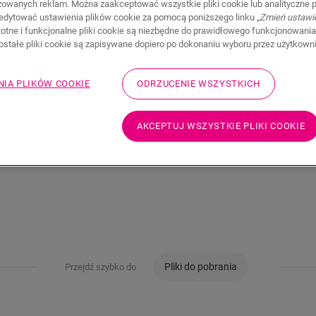
zowanych reklam. Można zaakceptować wszystkie pliki cookie lub analityczne pl
edytować ustawienia plików cookie za pomocą poniższego linku
„Zmień ustawi
120,70
stotne i funkcjonalne pliki cookie są niezbędne do prawidłowego funkcjonowania
PLN/m
zostałe pliki cookie są zapisywane dopiero po dokonaniu wyboru przez użytkown
Sugerowana cena brutto
NIA PLIKÓW COOKIE
ODRZUCENIE WSZYSTKICH
AKCEPTUJ WSZYSTKIE PLIKI COOKIE
Pliki do pobrania
Przejdź szybko do