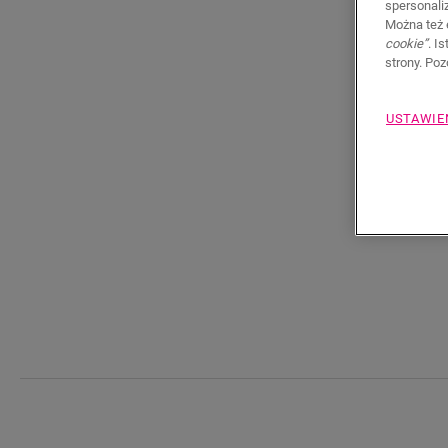
spersonali
Można też 
cookie”
. I
strony. Po
USTAWIE