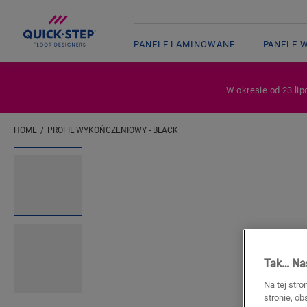
PANELE LAMINOWANE
PANELE 
W okresie od 23 lip
HOME
PROFIL WYKOŃCZENIOWY - BLACK
Wpisz swoją lokalizację
Open image in lightbox
Tak… Nas
Na tej stro
stronie, o