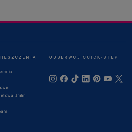
MIESZCZENIA
OBSERWUJ QUICK-STEP
erania
sowe
netowa Unilin
Team