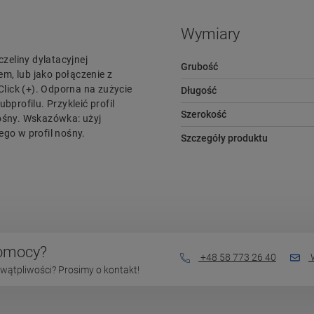
Wymiary
czeliny dylatacyjnej
Grubość
m, lub jako połączenie z
lick (+). Odporna na zużycie
Długość
rofilu. Przykleić profil
Szerokość
nośny. Wskazówka: użyj
ego w profil nośny.
Szczegóły produktu
pomocy?
+48 58 773 26 40
W
wątpliwości? Prosimy o kontakt!