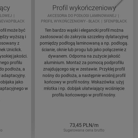
jący
Profil wykończeniowy
YLOWEJ
AKCESORIA DO PODŁOGI LAMINOWANEJ
NEVADPBLACK
PROFIL WYKOŃCZENIOWY - BLACK
SFENPBLACK
rofil może być
Ten bardzo wąski i elegancki profil można
ędzy wyższą i
zastosować do zakrycia szczeliny dylatacyjnej
tosowany z
pomiędzy podłogą laminowaną a np. podłogą.
k Uniclick.
ścianie, oknie lub progu lub jako połączenie z
okiej jakości.
dywanem. Odporna na zużycie jakość
ego profilu
aluminium. Montaż za pomocą podprofilu
 do podłoża, a
znajdującego się w zestawie. Przyklej profil
l adaptacyjny.
nośny do podłoża, a następnie wciśnij profil
obijaka jako
końcowy w profil nośny. Wskazówka: użyj
daptacyjnego w
młotka i np. dobijak ułatwiający wciśnięcie
profilu końcowego w profil nośny.
y
73,45
PLN/m
to
Sugerowana cena brutto