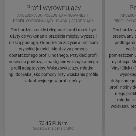
Profil wyrównujący
Pr
AKCESORIA DO PODŁOGI LAMINOWANEJ
AKCESOR
PROFIL WYRÓWNUJĄCY - BLACK
SFADPBLACK
PROFIL DYLA
Ten bardzo smukły i elegancki profil może być
Ten bardzo w
użyty do wykonania przejścia między wyższą i
stosowany d
niższą podłogą. Odporne na zużycie aluminium
podłogami 
wysokiej jakości. Montaż za pomocą
wejśc
dostarczonego profilu nośnego. Przykleić profil
pomieszczeniu
nośny do podłoża, a następnie wcisnąć w niego
dylatacja. 
profil adaptacyjny. Wskazówka: użyj młotka i
Vinyl Click (
np. dobijaka jako pomocy przy wciskaniu profilu
wysokiej
adaptacyjnego w profil nośny.
dołączonego 
profil nośny 
niego profi
młotka i 
wciskaniu pro
73,45
PLN/m
Sugerowana cena brutto
S