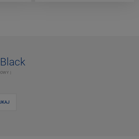
 Black
IOWY
UKAJ