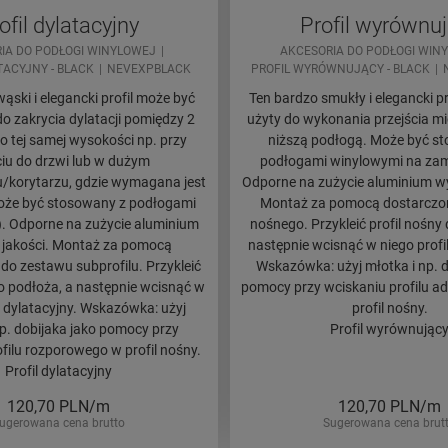
ofil dylatacyjny
Profil wyrównu
IA DO PODŁOGI WINYLOWEJ
AKCESORIA DO PODŁOGI WIN
TACYJNY - BLACK
NEVEXPBLACK
PROFIL WYRÓWNUJĄCY - BLACK
ąski i elegancki profil może być
Ten bardzo smukły i elegancki p
o zakrycia dylatacji pomiędzy 2
użyty do wykonania przejścia mi
o tej samej wysokości np. przy
niższą podłogą. Może być s
iu do drzwi lub w dużym
podłogami winylowymi na zame
/korytarzu, gdzie wymagana jest
Odporne na zużycie aluminium wys
Może być stosowany z podłogami
Montaż za pomocą dostarczon
+). Odporne na zużycie aluminium
nośnego. Przykleić profil nośny
 jakości. Montaż za pomocą
następnie wcisnąć w niego profi
do zestawu subprofilu. Przykleić
Wskazówka: użyj młotka i np. d
do podłoża, a następnie wcisnąć w
pomocy przy wciskaniu profilu a
l dylatacyjny. Wskazówka: użyj
profil nośny.
np. dobijaka jako pomocy przy
Profil wyrównując
filu rozporowego w profil nośny.
Profil dylatacyjny
120,70
PLN/m
120,70
PLN/m
ugerowana cena brutto
Sugerowana cena brut