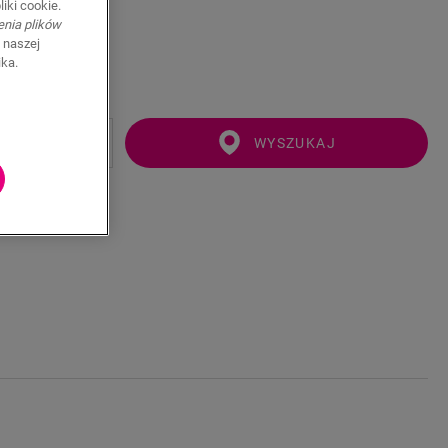
iki cookie.
enia plików
 naszej
ika.
WYSZUKAJ