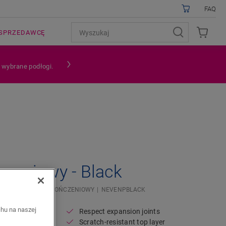
FAQ
SPRZEDAWCĘ
a wybrane podłogi.
czeniowy - Black
OWEJ
PROFIL WYKOŃCZENIOWY
NEVENPBLACK
chu na naszej
Respect expansion joints
Scratch-resistant top layer