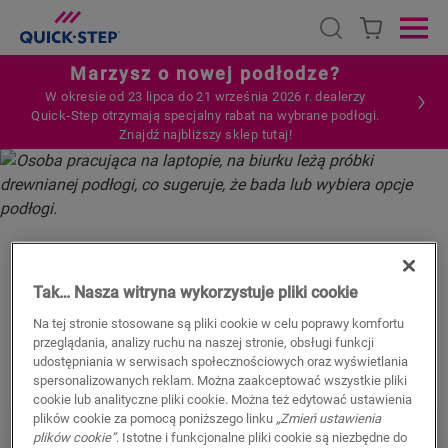
Open search
Ope
Marzysz o nowej podłodze?
W okresie od 23 lipca do 21 września 2026 r. dealerzy
Quick‑Step otrzymają specjalny rabat na wybrane podłogi.
Znajdź najbliższy sklep tutaj!
HOME
CZĘSTO ZADAWANE PYTANIA
OGÓLNE
OGÓLNE
CZĘSTO ZADAWANE PYTANIA
Tak… Nasza witryna wykorzystuje pliki cookie
Na tej stronie stosowane są pliki cookie w celu poprawy komfortu
przeglądania, analizy ruchu na naszej stronie, obsługi funkcji
udostępniania w serwisach społecznościowych oraz wyświetlania
spersonalizowanych reklam. Można zaakceptować wszystkie pliki
cookie lub analityczne pliki cookie. Można też edytować ustawienia
plików cookie za pomocą poniższego linku
„Zmień ustawienia
plików cookie”
. Istotne i funkcjonalne pliki cookie są niezbędne do