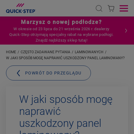
Open search
Ope
Marzysz o nowej podłodze?
W okresie od 23 lipca do 21 września 2026 r. dealerzy
Quick‑Step otrzymają specjalny rabat na wybrane podłogi.
Znajdź najbliższy sklep tutaj!
HOME
CZĘSTO ZADAWANE PYTANIA
LAMINOWANYCH
W JAKI SPOSÓB MOGĘ NAPRAWIĆ USZKODZONY PANEL LAMINOWANY?
POWRÓT DO PRZEGLĄDU
W jaki sposób mogę
naprawić
uszkodzony panel