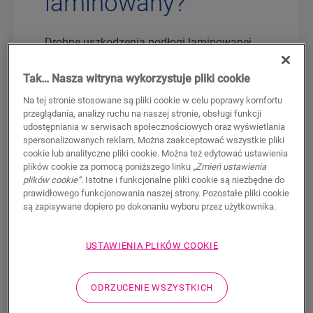
laminowany?
Drobne uszkodzenia podłogi laminowanej
można naprawić z łatwością dzięki
zestawowi naprawczemu Quick-Step
.
Tak… Nasza witryna wykorzystuje pliki cookie
Niekiedy zdarza się jednak, że
panel jest
Na tej stronie stosowane są pliki cookie w celu poprawy komfortu
uszkodzony do tego stopnia, że konieczna
przeglądania, analizy ruchu na naszej stronie, obsługi funkcji
staje się jego całkowita wymiana
. Demontaż
udostępniania w serwisach społecznościowych oraz wyświetlania
spersonalizowanych reklam. Można zaakceptować wszystkie pliki
pojedynczego panelu z gotowej podłogi nie
cookie lub analityczne pliki cookie. Można też edytować ustawienia
należy do najłatwiejszych zadań, ale w tym
plików cookie za pomocą poniższego linku
„Zmień ustawienia
poradniku pokażemy ci krok po kroku jak
plików cookie”
. Istotne i funkcjonalne pliki cookie są niezbędne do
przeprowadzić ten proces.
prawidłowego funkcjonowania naszej strony. Pozostałe pliki cookie
są zapisywane dopiero po dokonaniu wyboru przez użytkownika.
W tym celu będzie potrzebne kilka narzędzi:
taśma, nóż, ołówek, pilarka tarczowa z
USTAWIENIA PLIKÓW COOKIE
prowadnicą, dłuto, młotek, łom oraz klocek
montażowy.
ODRZUCENIE WSZYSTKICH
W pierwszej kolejności upewnij się, że