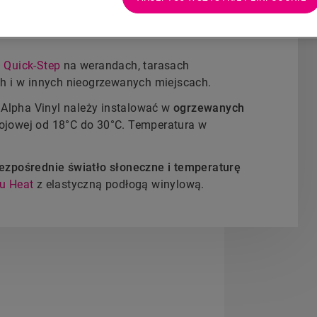
czeniach, które są zbyt ciepłe lub zbyt zimne. Z
werandach lub w innych nieogrzewanych
 Quick-Step
na werandach, tarasach
ch i w innych nieogrzewanych miejscach.
 Alpha Vinyl należy instalować w
ogrzewanych
ojowej od 18°C do 30°C. Temperatura w
ezpośrednie światło słoneczne i temperaturę
u Heat
z elastyczną podłogą winylową.