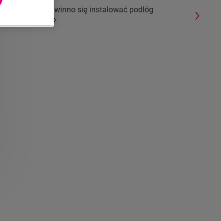
Gdzie nie powinno się instalować podłóg
winylowych?