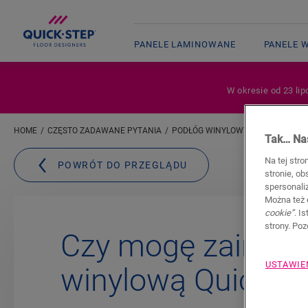
PANELE LAMINOWANE
PANELE 
W okresie od 23 lip
HOME
CZĘSTO ZADAWANE PYTANIA
PODŁÓG WINYLOWYCH
CZY MOG
Tak… Nas
Na tej stro
POWRÓT DO PRZEGLĄDU
stronie, o
spersonali
Można też 
cookie”
. I
strony. Po
Czy mogę zainsta
USTAWIE
winylową Quick-St