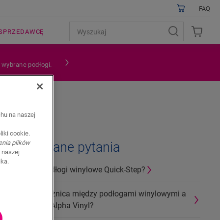
FAQ
SPRZEDAWCĘ
a wybrane podłogi.
chu na naszej
iki cookie.
enia plików
Powiązane pytania
 naszej
ika.
Co to są podłogi winylowe Quick-Step?
Jaka jest różnica między podłogami winylowymi a
podłogami Alpha Vinyl?