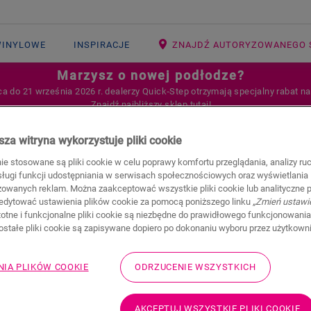
WINYLOWE
INSPIRACJE
ZNAJDŹ AUTORYZOWANEGO 
Marzysz o nowej podłodze?
ca do 21 września 2026 r. dealerzy Quick‑Step otrzymają specjalny rabat n
Znajdź najbliższy sklep tutaj!
Ę ZAINSTALOWAĆ PODŁOGĘ WINYLOWĄ QUICK-STEP NA WERANDZIE?
za witryna wykorzystuje pliki cookie
nie stosowane są pliki cookie w celu poprawy komfortu przeglądania, analizy ru
bsługi funkcji udostępniania w serwisach społecznościowych oraz wyświetlania
zowanych reklam. Można zaakceptować wszystkie pliki cookie lub analityczne pl
edytować ustawienia plików cookie za pomocą poniższego linku
„Zmień ustawi
stotne i funkcjonalne pliki cookie są niezbędne do prawidłowego funkcjonowania
zostałe pliki cookie są zapisywane dopiero po dokonaniu wyboru przez użytkown
lować podłogę
NIA PLIKÓW COOKIE
ODRZUCENIE WSZYSTKICH
ep na werandzie?
AKCEPTUJ WSZYSTKIE PLIKI COOKIE