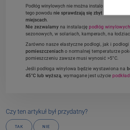
Podłóg winylowych nie można instalować w pomiesz
tego powodu
nie sprawdzają się zbyt dobrze na 
miejscach
.
Nie zezwalamy
na instalację
podłóg winylowych
sezonowych, w solariach, kamperach, na łodzia
Zarówno nasze elastyczne podłogi, jak i podłogi
pomieszczeniach
o normalnej temperaturze pok
pomieszczeniu zawsze musi wynosić >5°C.
Jeśli podłoga winylowa będzie wystawiona na
b
45°C lub wyższą
, wymagane jest użycie
podkład
Czy ten artykuł był przydatny?
TAK
NIE