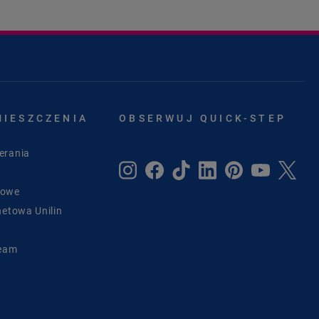
MIESZCZENIA
OBSERWUJ QUICK-STEP
erania
sowe
netowa Unilin
Team