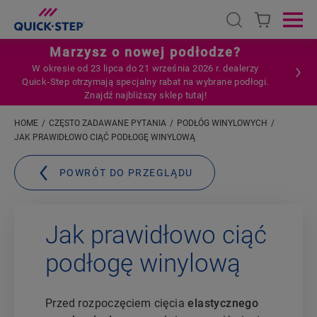
Open search
Ope
Marzysz o nowej podłodze?
W okresie od 23 lipca do 21 września 2026 r. dealerzy
Quick‑Step otrzymają specjalny rabat na wybrane podłogi.
Znajdź najbliższy sklep tutaj!
HOME
CZĘSTO ZADAWANE PYTANIA
PODŁÓG WINYLOWYCH
JAK PRAWIDŁOWO CIĄĆ PODŁOGĘ WINYLOWĄ
POWRÓT DO PRZEGLĄDU
Jak prawidłowo ciąć
podłogę winylową
Przed rozpoczęciem cięcia
elastycznego