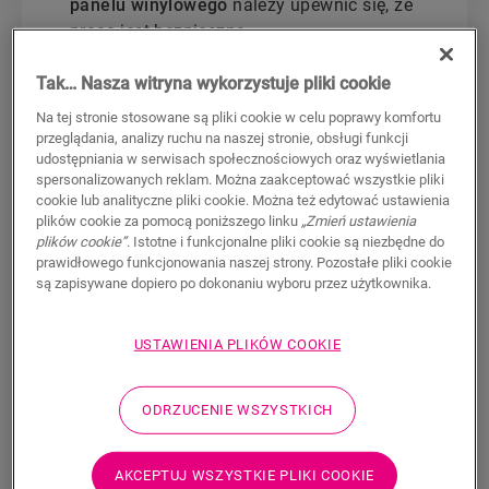
panelu winylowego
należy upewnić się, że
praca jest bezpieczna.
Pamiętaj o
założeniu rękawic
.
Tak… Nasza witryna wykorzystuje pliki cookie
Vinyl Flex
Na tej stronie stosowane są pliki cookie w celu poprawy komfortu
przeglądania, analizy ruchu na naszej stronie, obsługi funkcji
Zawsze tnij tak, aby
wzór panelu był
udostępniania w serwisach społecznościowych oraz wyświetlania
skierowany ku górze
.
spersonalizowanych reklam. Można zaakceptować wszystkie pliki
cookie lub analityczne pliki cookie. Można też edytować ustawienia
Użyj ołówka, aby narysować linię cięcia
plików cookie za pomocą poniższego linku
„Zmień ustawienia
w zmierzonym punkcie
plików cookie”
. Istotne i funkcjonalne pliki cookie są niezbędne do
Mocno natnij panel
prawidłowego funkcjonowania naszej strony. Pozostałe pliki cookie
są zapisywane dopiero po dokonaniu wyboru przez użytkownika.
Następnie przełam panel na dwie
części, tak aby wzór była skierowany
od Twojego ciała.
USTAWIENIA PLIKÓW COOKIE
Jeżeli trzeba odłamać tylko niewielką
krawędź, znacznie wygodniejszą
ODRZUCENIE WSZYSTKICH
alternatywą jest użycie szczypiec lub
podobnego narzędzia.
AKCEPTUJ WSZYSTKIE PLIKI COOKIE