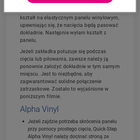
Przycinanie paneli do
specjalnego kształtu
nie powinno stanowić problemu. Wytnij
kształt na elastycznym panelu winylowym,
upewniając się, że nacięcia będą pasować
dokładnie. Następnie wyłam kształt z
panelu.
Jeżeli zakładka poluzuje się podczas
cięcia lub piłowania, zawsze należy ją
ponownie założyć dokładnie w tym samym
miejscu. Jest to niezbędne, aby
zagwarantować solidne połączenie
zatrzaskowe. Zostało to wyjaśnione w
poniższym filmie.
Alpha Vinyl
Jeżeli zajdzie potrzeba skrócenia panelu
przy pomocy prostego cięcia, Quick-Step
Alpha Vinyl należy docinać stroną ze