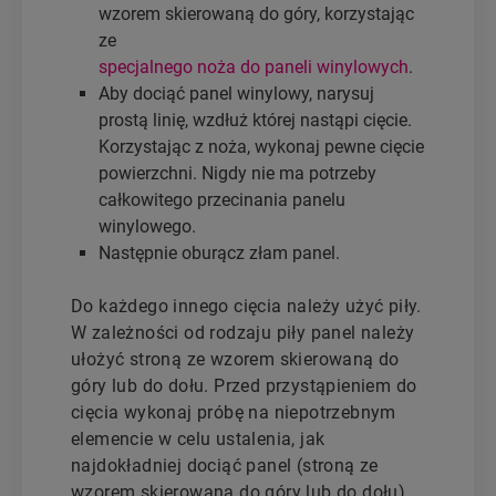
wzorem skierowaną do góry, korzystając
ze
specjalnego noża do paneli winylowych
.
Aby dociąć panel winylowy, narysuj
prostą linię, wzdłuż której nastąpi cięcie.
Korzystając z noża, wykonaj pewne cięcie
powierzchni. Nigdy nie ma potrzeby
całkowitego przecinania panelu
winylowego.
Następnie oburącz złam panel.
Do każdego innego cięcia należy użyć piły.
W zależności od rodzaju piły panel należy
ułożyć stroną ze wzorem skierowaną do
góry lub do dołu. Przed przystąpieniem do
cięcia wykonaj próbę na niepotrzebnym
elemencie w celu ustalenia, jak
najdokładniej dociąć panel (stroną ze
wzorem skierowaną do góry lub do dołu).