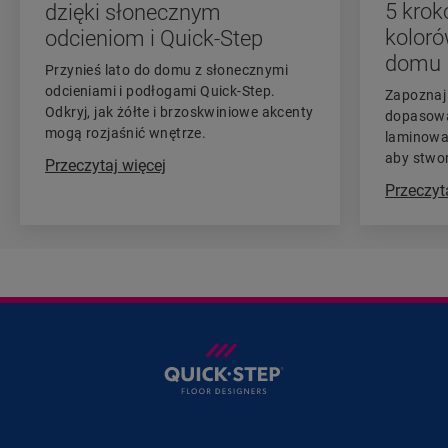
5 kro
dzięki słonecznym
kolor
odcieniom i Quick-Step
domu
Przynieś lato do domu z słonecznymi
odcieniami i podłogami Quick-Step.
Zapoznaj 
Odkryj, jak żółte i brzoskwiniowe akcenty
dopasowa
mogą rozjaśnić wnętrze.
laminowa
aby stwor
Przeczytaj więcej
Przeczyt