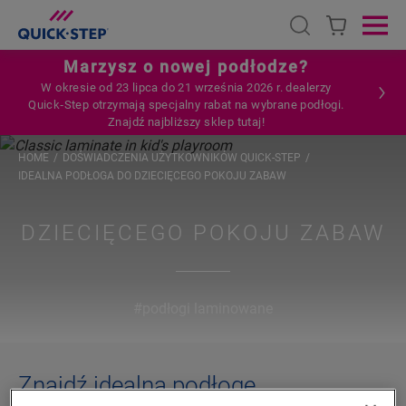
Open search
Ope
Marzysz o nowej podłodze?
W okresie od 23 lipca do 21 września 2026 r. dealerzy
Quick‑Step otrzymają specjalny rabat na wybrane podłogi.
Znajdź najbliższy sklep tutaj!
HOME
DOŚWIADCZENIA UŻYTKOWNIKÓW QUICK-STEP
IDEALNA PODŁOGA DO DZIECIĘCEGO POKOJU ZABAW
DZIECIĘCEGO POKOJU ZABAW
#podłogi laminowane
Znajdź idealną podłogę