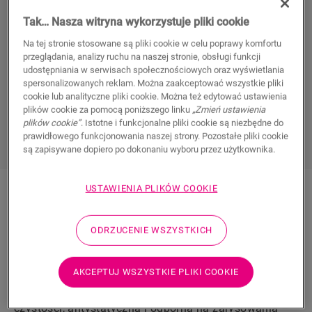
Tak… Nasza witryna wykorzystuje pliki cookie
Czy Twój salon jest zagracony dziecięcymi rysunkami
Na tej stronie stosowane są pliki cookie w celu poprawy komfortu
i rękodziełami? To sygnał, że czas urządzić nowy
przeglądania, analizy ruchu na naszej stronie, obsługi funkcji
pokój do zabaw. Dowiedz się, jak wybrać do niego
udostępniania w serwisach społecznościowych oraz wyświetlania
spersonalizowanych reklam. Można zaakceptować wszystkie pliki
idealną podłogę.
cookie lub analityczne pliki cookie. Można też edytować ustawienia
plików cookie za pomocą poniższego linku
„Zmień ustawienia
plików cookie”
. Istotne i funkcjonalne pliki cookie są niezbędne do
ODKRYJ NARZĘDZIE FLOOREXPLORER
prawidłowego funkcjonowania naszej strony. Pozostałe pliki cookie
są zapisywane dopiero po dokonaniu wyboru przez użytkownika.
USTAWIENIA PLIKÓW COOKIE
Wielofunkcyjna i praktyczna
ODRZUCENIE WSZYSTKICH
Poszukaj podłogi, którą możesz położyć samodzielnie,
a cały projekt urządzania nowego pokoju będzie
AKCEPTUJ WSZYSTKIE PLIKI COOKIE
bardziej przyjazny dla Twojego budżetu. Poza tym
warto wybrać podłogę łatwą do utrzymania w
czystości, antystatyczną i odporną na zarysowania –