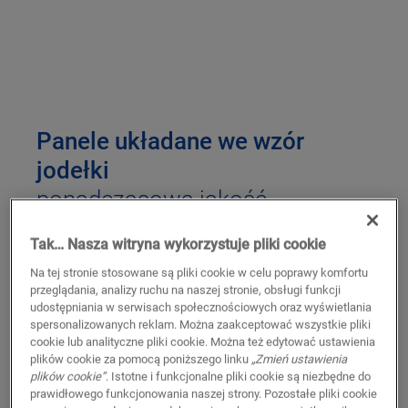
Panele układane we wzór
jodełki
ponadczasowa jakość
Tak… Nasza witryna wykorzystuje pliki cookie
Nadaj swoim wnętrzom całkowicie nowy styl. Styl
przypominający Wersal i rezydencje z XVII wieku,
Na tej stronie stosowane są pliki cookie w celu poprawy komfortu
kiedy to parkiet stał się modny. Można nawet
przeglądania, analizy ruchu na naszej stronie, obsługi funkcji
udostępniania w serwisach społecznościowych oraz wyświetlania
powiedzieć, że wzór w jodełkę wprowadza do
spersonalizowanych reklam. Można zaakceptować wszystkie pliki
każdego pomieszczenia królewską atmosferę. Nasz
cookie lub analityczne pliki cookie. Można też edytować ustawienia
asortyment
paneli laminowanych w jodełkę
oraz
plików cookie za pomocą poniższego linku
„Zmień ustawienia
plików cookie”
. Istotne i funkcjonalne pliki cookie są niezbędne do
podłóg winylowych
charakteryzuje się eleganckim
prawidłowego funkcjonowania naszej strony. Pozostałe pliki cookie
pięknem, które doskonale łączy to, co stare i nowe.