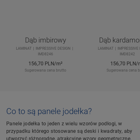
Dąb imbirowy
Dąb kardam
LAMINAT
IMPRESSIVE DESIGN
LAMINAT
IMPRESSIVE
IMD8246
IMD8242
156,70
PLN/m²
156,70
PLN/
Sugerowana cena brutto
Sugerowana cena b
Co to są panele jodełka?
Panele jodełka to jeden z wielu wzorów podłogi, w
przypadku którego stosowane są deski i kwadraty, aby
utworzyć różnorodne, atrakcyjne wzory geometryczne.