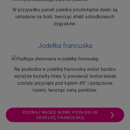
W przypadku paneli jodełka prostokątne deski są
układane na boki, tworząc efekt schodkowych
zygzaków.
Jodełka francuska
Na podłodze w jodełkę francuską widać bardzo
wyraźne kształty litery V, ponieważ końce desek
zostały przycięte pod kątem 45° i połączone
razem, tworząc serię punktów.
POZNAJ NASZE NOWE PODŁOGI W
JODEŁKĘ FRANCUSKĄ