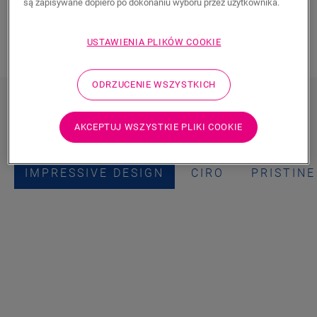
są zapisywane dopiero po dokonaniu wyboru przez użytkownika.
ODKRYJ NASZE PODŁOGI Z PANELAMI
USTAWIENIA PLIKÓW COOKIE
JODEŁKA
ODRZUCENIE WSZYSTKICH
Zobacz wszystkie Panele układane
we wzór jodełki
AKCEPTUJ WSZYSTKIE PLIKI COOKIE
IMPRESSIVE DESIGN
CIRO
PRISTINE